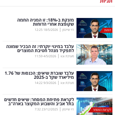
תגיות
נדל"ן
מזנקת ב-18
%
: זו המניה החמה
דיגיטל
שקופצת אחרי הדוחות
וטק
|
רוי שיינמן
18/5/2026
12:25
דוחות
שיווק
עלבד במינוי יוקרתי: זה הבכיר שמונה
ופרסום
לתפקיד מנהל חטיבת המוצרים
|
מערכת ice
4/5/2026
11:59
משפט
עלבד שוברת שיאים: הכנסות של 1.76
מדדים
מיליארד שקל ב-2025
ומחקרים
|
מערכת ice
9/3/2026
14:22
דעות
לקראת פתיחת המסחר: שיאים חדשים
בתל אביב והשבוע המקוצר בארה"ב
רכילות
|
רוי שיינמן
23/12/2025
7:32
לקראת המסחר
עסקית