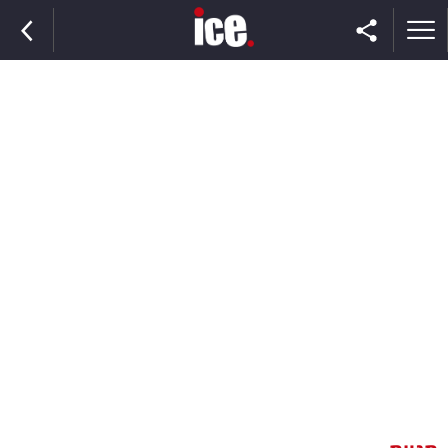
ראשי
הנבחרת
השוק
תקשורת
ומדיה
כסף
וצרכנות