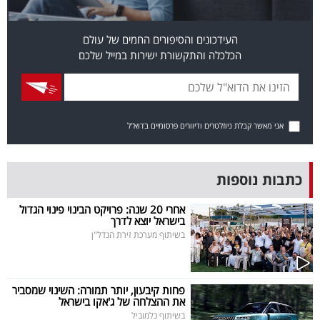
פרסמו
באייס
העידכונים והסיפורים החמים של עולם
הכלכלה והתקשורת ישירות במייל שלכם
עקבו
אחרינו:
אני מאשר קבלת ניוזלטרים ודיוורים פרסומיים בדוא"ל
כתבות נוספות
אחרי 20 שנה: פרויקט הבינוי פינוי הגדול
בישראל יוצא לדרך
בשיתוף מערכת זירת הנדל"ן
פחות קיבעון, יותר תמורה: השינוי שמסביר
את ההצלחה של ג'אקו בישראל
בשיתוף כלמוביל