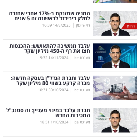
קריפטו
המניה שמזנקת ב-17
%
אחרי שחזרה
לחלק דיבידנד לראשונה זה 5 שנים
|
רוי שיינמן
14/8/2025
10:39
דוחות
ויראלי
טלוויזיה
עלבד ממשיכה להתאושש: ההכנסות
חצו את רף ה-450 מיליון שקל
עסקי
|
מערכת ice
14/11/2024
9:32
ספורט
עלבד וחברת הנדל"ן בעסקה חדשה:
קריירה
מכרה קרקע בשווי 80 מיליון שקל
|
ולימודים
מערכת ice
30/10/2024
10:31
מינויים
חברת עלבד במינוי מעניין: זה סמנכ"ל
המכירות החדש
רייטינג
|
מערכת ice
1/10/2024
18:51
רכב