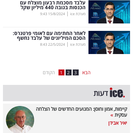
עלבד מסכמת רבעון מוצלח עם
הכנסות בגובה 440 מיליון שקל
בריאות
|
מערכת ice
15/8/2024
9:43
תרבות
ופנאי
לאחר החתימה עם לאומי פרטנרס:
הסכם המיליונים של עלבד נחשף
|
מערכת ice
22/5/2024
8:43
תיירות
TOP-
5
הבא
הקודם
1
2
3
המילון
דעות
הכלכלי
פודקאסט
קיימות, אמון וחוסן: המנועים החדשים של הצלחה
עסקית
40
יאיר אבידן
UNDER