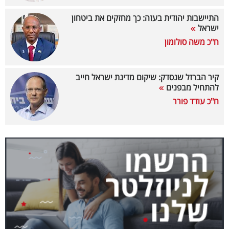
40
התיישבות יהודית בעזה: כך מחזקים את ביטחון
ישראל
ח"כ משה סולומון
שיתופי
פעולה
קיר הברזל שנסדק: שיקום מדינת ישראל חייב
להתחיל מבפנים
ח"כ עודד פורר
דרושים
ניוזלטרים
מייל
אדום