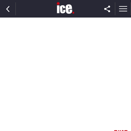
ראשי
הנבחרת
השוק
תקשורת
ומדיה
כסף
וצרכנות