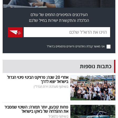
פרסמו
באייס
העידכונים והסיפורים החמים של עולם
הכלכלה והתקשורת ישירות במייל שלכם
עקבו
אחרינו:
אני מאשר קבלת ניוזלטרים ודיוורים פרסומיים בדוא"ל
כתבות נוספות
אחרי 20 שנה: פרויקט הבינוי פינוי הגדול
בישראל יוצא לדרך
בשיתוף מערכת זירת הנדל"ן
פחות קיבעון, יותר תמורה: השינוי שמסביר
את ההצלחה של ג'אקו בישראל
בשיתוף כלמוביל