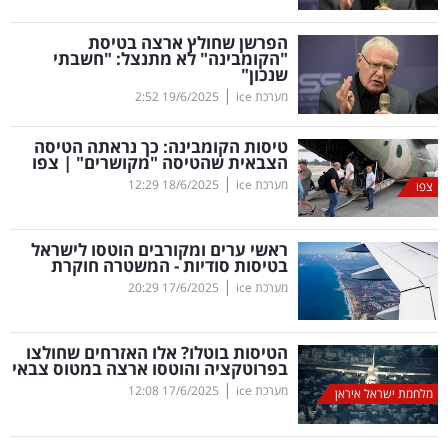
קריפטו
הפרשן שחולץ ארצה בטיסת
"הקומבינה" לא מתנצל: "חשבתי
שנכון"
ויראלי
|
מערכת ice
19/6/2025
2:52
טלוויזיה
טיסות הקומבינה: כך נראתה הטיסה
הצבאית שהטיסה "מקושרים" | צפו
עסקי
|
מערכת ice
18/6/2025
12:29
צפו
ספורט
ראשי ערים ומקורבים הוטסו לישראל
קריירה
בטיסות סודיות - המשטרה חוקרת
|
ולימודים
מערכת ice
17/6/2025
20:29
מינויים
הטיסות בוטלו? אלו האזרחים שחולצו
בפרוטקציה והוטסו ארצה במטוס צבאי
רייטינג
|
מערכת ice
17/6/2025
12:08
מלחמת ישראל איראן
רכב