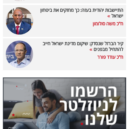
40
התיישבות יהודית בעזה: כך מחזקים את ביטחון
ישראל
ח"כ משה סולומון
שיתופי
פעולה
קיר הברזל שנסדק: שיקום מדינת ישראל חייב
להתחיל מבפנים
ח"כ עודד פורר
דרושים
ניוזלטרים
מייל
אדום