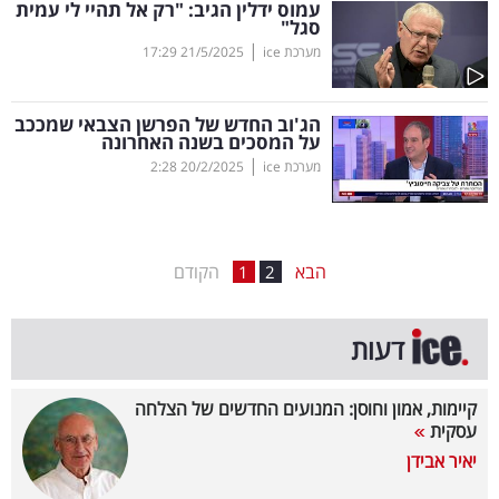
עמוס ידלין הגיב: "רק אל תהיי לי עמית
סגל"
בריאות
|
מערכת ice
21/5/2025
17:29
תרבות
ופנאי
הג'וב החדש של הפרשן הצבאי שמככב
על המסכים בשנה האחרונה
|
מערכת ice
20/2/2025
2:28
תיירות
TOP-
5
הבא
הקודם
1
2
המילון
דעות
הכלכלי
פודקאסט
קיימות, אמון וחוסן: המנועים החדשים של הצלחה
עסקית
40
יאיר אבידן
UNDER