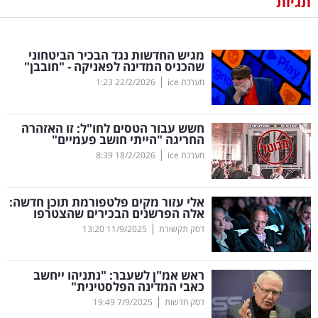
תגיות
נדל"ן
מגיש החדשות נגד הבכיר הביטחוני
דיגיטל
שהכניס המדינה לפאניקה - "חובבן"
וטק
|
מערכת ice
22/2/2026
1:23
שיווק
חשש עבור הטסים לחו"ל: זו האזהרה
ופרסום
החריגה "הייתי חושב פעמיים"
|
מערכת ice
18/2/2026
8:39
משפט
אלי עזור מקים פלטפורמת תוכן חדשה:
מדדים
אלה הפרשנים הבכירים שהצטרפו
ומחקרים
|
דסק תקשורת
11/9/2025
13:20
דעות
ראש אמ"ן לשעבר: "נתניהו ייחשב
כאבי המדינה הפלסטינית"
רכילות
|
דסק חדשות
7/9/2025
19:49
עסקית