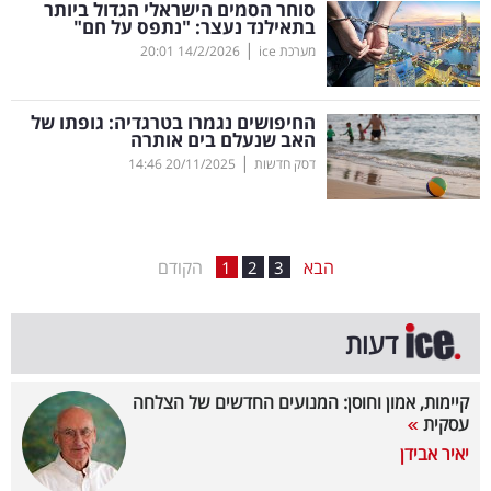
סוחר הסמים הישראלי הגדול ביותר
בתאילנד נעצר: "נתפס על חם"
בריאות
|
מערכת ice
14/2/2026
20:01
תרבות
ופנאי
החיפושים נגמרו בטרגדיה: גופתו של
האב שנעלם בים אותרה
|
דסק חדשות
20/11/2025
14:46
תיירות
TOP-
5
הבא
הקודם
1
2
3
המילון
דעות
הכלכלי
פודקאסט
קיימות, אמון וחוסן: המנועים החדשים של הצלחה
עסקית
40
יאיר אבידן
UNDER