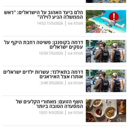
קריפטו
הלם ביעד האהוב על הישראלים: "ראש
הממשלה הגיע לוילה"
|
מערכת ice
15/5/2026
14:52
ויראלי
טלוויזיה
דרמה בקופנגן: פשיטה רחבת היקף על
עסקים ישראלים
עסקי
|
מערכת ice
7/5/2026
16:50
ספורט
דרמה בתאילנד: עשרות ילדים ישראלים
קריירה
אותרו אצל האיראנים
|
ולימודים
מערכת ice
3/5/2026
5:48
מינויים
השף הזועם: מאחורי הקלעים של
המסעדה הטובה ביותר
רייטינג
|
מערכת ice
9/3/2026
10:01
רכב