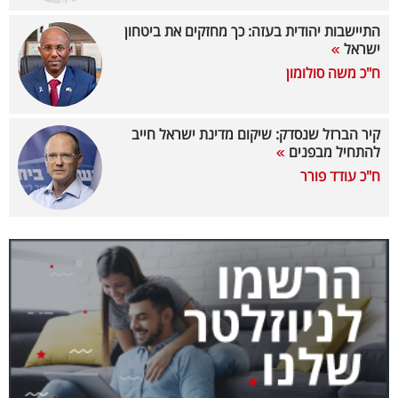
40
התיישבות יהודית בעזה: כך מחזקים את ביטחון
ישראל
ח"כ משה סולומון
שיתופי
פעולה
קיר הברזל שנסדק: שיקום מדינת ישראל חייב
להתחיל מבפנים
ח"כ עודד פורר
דרושים
ניוזלטרים
מייל
אדום