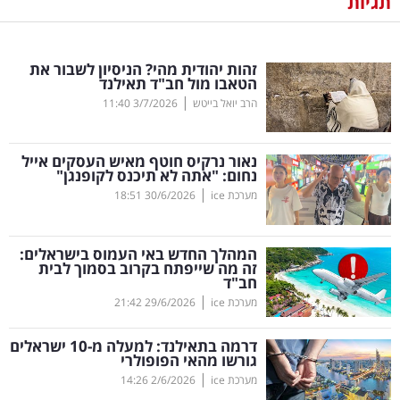
תגיות
נדל"ן
זהות יהודית מהי? הניסיון לשבור את
דיגיטל
הטאבו מול חב"ד תאילנד
וטק
|
הרב יואל בייטש
3/7/2026
11:40
שיווק
נאור נרקיס חוטף מאיש העסקים אייל
ופרסום
נחום: "אתה לא תיכנס לקופנגן"
|
מערכת ice
30/6/2026
18:51
משפט
המהלך החדש באי העמוס בישראלים:
מדדים
זה מה שייפתח בקרוב בסמוך לבית
ומחקרים
חב"ד
|
מערכת ice
29/6/2026
21:42
דעות
דרמה בתאילנד: למעלה מ-10 ישראלים
גורשו מהאי הפופולרי
רכילות
|
מערכת ice
2/6/2026
14:26
עסקית