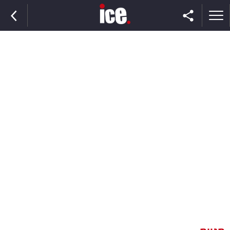
ראשי
הנבחרת
השוק
תקשורת
ומדיה
כסף
וצרכנות