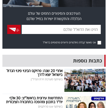
פרסמו
באייס
העידכונים והסיפורים החמים של עולם
הכלכלה והתקשורת ישירות במייל שלכם
עקבו
אחרינו:
אני מאשר קבלת ניוזלטרים ודיוורים פרסומיים בדוא"ל
כתבות נוספות
אחרי 20 שנה: פרויקט הבינוי פינוי הגדול
בישראל יוצא לדרך
בשיתוף מערכת זירת הנדל"ן
התחדשות עירונית בראשל"צ: 30 אלף
יח"ד בתכנון ומהפכה בתחבורה הציבורית
בשיתוף ice פרויקטים