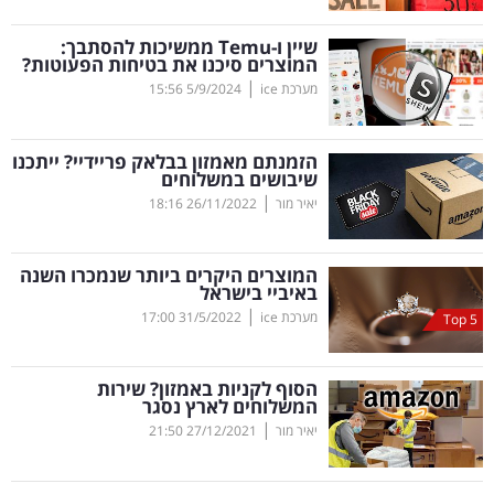
קריפטו
שיין ו-
Temu
ממשיכות להסתבך:
המוצרים סיכנו את בטיחות הפעוטות?
|
מערכת ice
5/9/2024
15:56
ויראלי
טלוויזיה
הזמנתם מאמזון בבלאק פריידיי? ייתכנו
שיבושים במשלוחים
עסקי
|
יאיר מור
26/11/2022
18:16
ספורט
המוצרים היקרים ביותר שנמכרו השנה
קריירה
באיביי בישראל
|
ולימודים
מערכת ice
31/5/2022
17:00
Top 5
מינויים
הסוף לקניות באמזון? שירות
המשלוחים לארץ נסגר
רייטינג
|
יאיר מור
27/12/2021
21:50
רכב