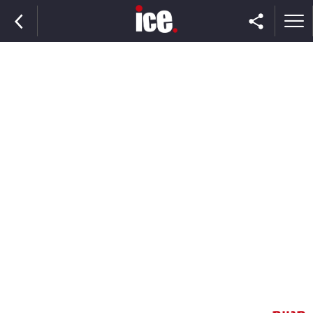
ראשי
הנבחרת
השוק
תקשורת
ומדיה
כסף
וצרכנות