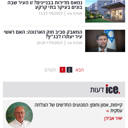
נמאס מדירות בבניינים? זו העיר שבה
בונים בעיקר בתי קרקע
בריאות
|
מערכת ice
7/6/2023
13:23
תרבות
ופנאי
המאבק סביב חוק הארנונה: האם ראשי
עיר יעתרו לבג"ץ?
|
מערכת ice
17/5/2023
20:20
תיירות
TOP-
5
הבא
הקודם
1
2
המילון
דעות
הכלכלי
פודקאסט
קיימות, אמון וחוסן: המנועים החדשים של הצלחה
עסקית
40
יאיר אבידן
UNDER