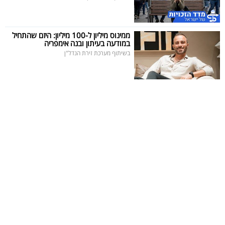
ממינוס מיליון ל-100 מיליון: היזם שהתחיל
במודעה בעיתון ובנה אימפריה
בשיתוף מערכת זירת הנדל"ן