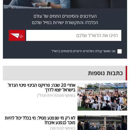
פרסמו
באייס
העידכונים והסיפורים החמים של עולם
הכלכלה והתקשורת ישירות במייל שלכם
עקבו
אחרינו:
אני מאשר קבלת ניוזלטרים ודיוורים פרסומיים בדוא"ל
כתבות נוספות
אחרי 20 שנה: פרויקט הבינוי פינוי הגדול
בישראל יוצא לדרך
בשיתוף מערכת זירת הנדל"ן
לא רק מי שנפגע מטיל: מי בכלל יכול להיות
מוכר כנפגע איבה?
בשיתוף לבנת פורן