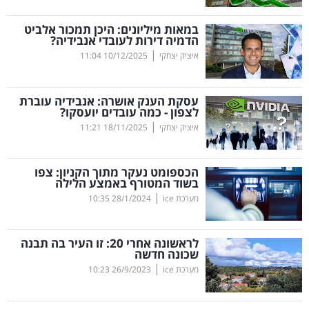
קריפטו
במאות מיליונים: היכן תמכור אלביט
הדמיה דירות לעובדי אנבידיה?
|
איציק יצחקי
10/12/2025
11:04
ויראלי
טלוויזיה
עסקת הענק אושרה: אנבידיה עוברת
לצפון - כמה עובדים יועסקו?
עסקי
|
איציק יצחקי
18/11/2025
11:21
ספורט
הכספומט נעקר מתוך הקניון: צפו
קריירה
בשוד המטורף באמצע הלילה
|
ולימודים
מערכת ice
28/1/2024
10:35
מינויים
לראשונה אחרי 20: זו העיר בה תבנה
שכונה חדשה
רייטינג
|
מערכת ice
26/9/2023
10:23
רכב