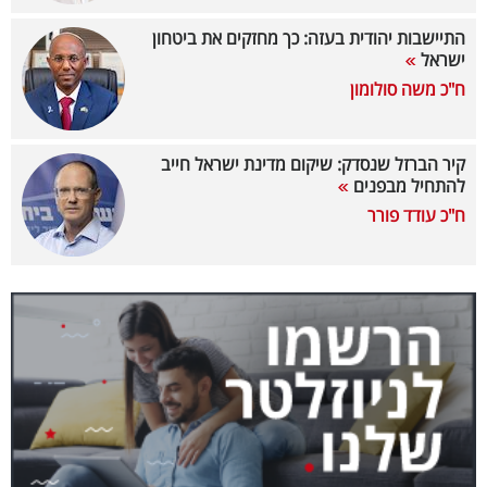
40
התיישבות יהודית בעזה: כך מחזקים את ביטחון
ישראל
ח"כ משה סולומון
שיתופי
פעולה
קיר הברזל שנסדק: שיקום מדינת ישראל חייב
להתחיל מבפנים
ח"כ עודד פורר
דרושים
ניוזלטרים
מייל
אדום