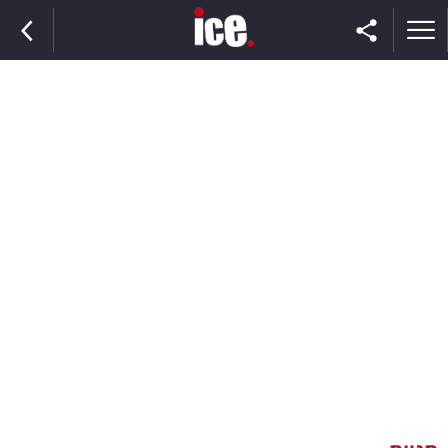
ראשי
הנבחרת
השוק
תקשורת
ומדיה
כסף
וצרכנות