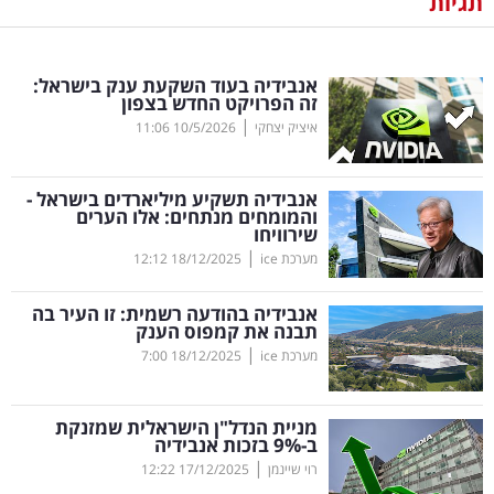
תגיות
נדל"ן
אנבידיה בעוד השקעת ענק בישראל:
דיגיטל
זה הפרויקט החדש בצפון
וטק
|
איציק יצחקי
10/5/2026
11:06
שיווק
אנבידיה תשקיע מיליארדים בישראל -
ופרסום
והמומחים מנתחים: אלו הערים
שירוויחו
|
משפט
מערכת ice
18/12/2025
12:12
אנבידיה בהודעה רשמית: זו העיר בה
מדדים
תבנה את קמפוס הענק
ומחקרים
|
מערכת ice
18/12/2025
7:00
דעות
מניית הנדל"ן הישראלית שמזנקת
ב-9
%
בזכות אנבידיה
רכילות
|
רוי שיינמן
17/12/2025
12:22
עסקית