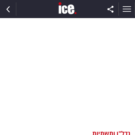
ראשי
הנבחרת
השוק
תקשורת
ומדיה
כסף
וצרכנות
נדל"ן ותשתיות