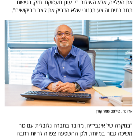
את העלייה, אלא השילוב בין עוגן תעסוקתי חזק, נגישות
פרסמו
תחבורתית והיצע תכנוני שלא הדביק את קצב הביקושים".
באייס
עקבו
אחרינו:
ארז כהן. צילום: עומר קורן
"במקרה של אינבידיה, מדובר בחברה גלובלית עם כוח
משיכה גבוה במיוחד, ולכן ההשפעה צפויה להיות רחבה