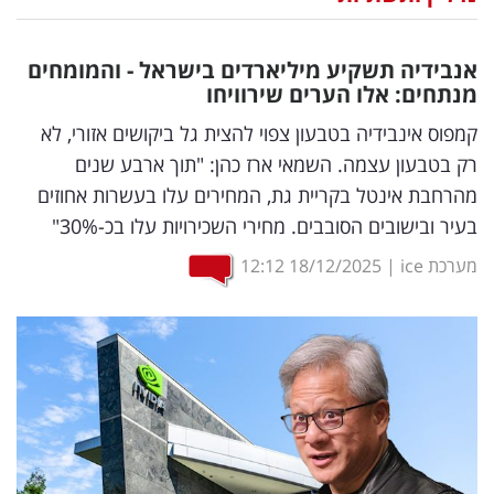
נדל"ן
אנבידיה תשקיע מיליארדים בישראל - והמומחים
דיגיטל
מנתחים: אלו הערים שירוויחו
וטק
קמפוס אינבידיה בטבעון צפוי להצית גל ביקושים אזורי, לא
רק בטבעון עצמה. השמאי ארז כהן: "תוך ארבע שנים
שיווק
מהרחבת אינטל בקריית גת, המחירים עלו בעשרות אחוזים
ופרסום
בעיר ובישובים הסובבים. מחירי השכירויות עלו בכ-30%"
משפט
מערכת ice
|
18/12/2025
12:12
מדדים
ומחקרים
דעות
רכילות
עסקית