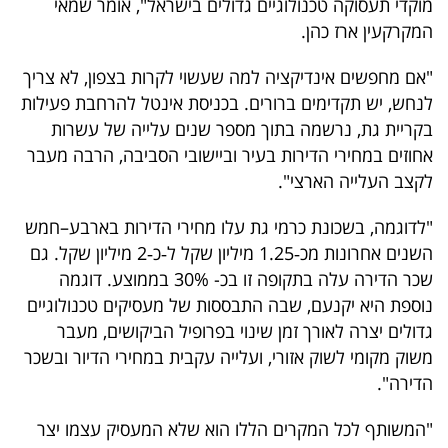
מוקדי תעסוקה טכנולוגיים גדולים בישראל", אומר שמאי
40
המקרקעין ארז כהן.
"אם מחפשים אינדיקציה למה שעשוי לקרות בצפון, לא צריך
שיתופי
לנחש, יש תקדימים ברורים. בכניסת אינטל להרחבת פעילות
פעולה
בקריית גת, נרשמה בתוך מספר שנים עלייה של עשרות
אחוזים במחירי הדירות בעיר וביישובי הסביבה, הרבה מעבר
לקצב העלייה הארצי".
דרושים
"לדוגמה, בשכונת כרמי גת עלו מחירי הדירות בארבע–חמש
השנים אחרונות מכ‑1.25 מיליון שקל ל‑כ‑2 מיליון שקל. גם
ניוזלטרים
שכר הדירה עלה בתקופה זו בכ- 30% בממוצע. דוגמה
נוספת היא יקנעם, שבה התבססות של מעסיקים טכנולוגיים
גדולים יצרה לאורך זמן שינוי בפרופיל הביקושים, מעבר
מייל
משוק מקומי לשוק אזורי, ועלייה עקבית במחירי הדיור ובשכר
אדום
הדירה".
"המשותף לכל המקרים הללו הוא שלא המעסיק עצמו יצר