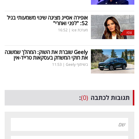
אופירה אסייג מציגה שינוי משמעותי בגיל
52: "לפני ואחרי"
מערכת ice
|
16:52
צפו
Geely
שוברת את השוק: המהלך שמשנה
את חוקי המשחק בעסקאות טרייד-אין
בשיתוף Geely
|
11:53
תגובות לכתבה
(0)
: