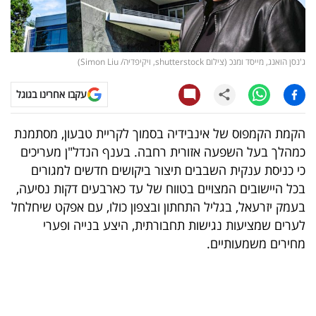
קריפטו
ויראלי
ג'נסן הואנג, מייסד ומנכ (צילום shutterstock, ויקיפדיה/ Simon Liu)
טלוויזיה
עקבו אחרינו בגוגל
עסקי
הקמת הקמפוס של אינבידיה בסמוך לקריית טבעון, מסתמנת
ספורט
כמהלך בעל השפעה אזורית רחבה. בענף הנדל"ן מעריכים
כי כניסת ענקית השבבים תיצור ביקושים חדשים למגורים
קריירה
בכל היישובים המצויים בטווח של עד כארבעים דקות נסיעה,
ולימודים
בעמק יזרעאל, בגליל התחתון ובצפון כולו, עם אפקט שיחלחל
לערים שמציעות נגישות תחבורתית, היצע בנייה ופערי
מינויים
מחירים משמעותיים.
רייטינג
רכב