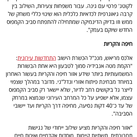
לקוטג' פרטי עם גינה. עבור משפחות צעירות, השילוב בין
קרבה גיאוגרפית לכדאיות כלכלית הוא שינוי כללי משחק של
ממש וזו בדיוק הדינמיקה שמתחילה להתפתח סביב הקמפוס
החדש שיוקם בעמק".
חיפה והקריות
אלכס מריאש, מנכ"ל הכשרת הישוב
התחדשות עירונית
:
"הקמת מטה אנבידיה סמוך לטבעון היא אחת הבשורות
המשמעותיות ביותר שידע אזור חיפה והקריות בעשור האחרון
במיוחד מבחינת פיתוח אזורי ונדל"ני. מדובר במהלך שצפוי
לייצר גל ביקושים רחב לדיור, שלא יישאר רק סביב הקמפוס
עצמו, אלא ישפיע על כל המרחב העירוני שנמצא במרחק
של עד כ־40 דקות נסיעה, מחיפה דרך הקריות ועד יישובי
הסביבה".
"אזור חיפה והקריות מציע שילוב ייחודי של נגישות
תחבורתית, תשתיות קיימות, מוסדות אקדמיים ואיכות חיים,