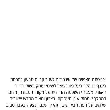
בריאות
תרבות
ופנאי
תיירות
TOP-
5
המילון
הכלכלי
"כניסתה הצפויה של אינבידיה לאזור קריית טבעון נתפסת
בענף כמהלך בעל פוטנציאל לשינוי עומק בשוק הדיור
פודקאסט
האזורי. מעבר להשפעה המיידית על מקומות עבודה, מדובר
במהלך שמחזק עוגן תעסוקתי בצפון ומציב מחדש יישובים
40
שלמים על מפת הביקושים, תהליך שכבר נצפה בעבר סביב
UNDER