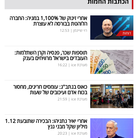
הכתבות החמות
אחרי זינוק של 1,100
%
במניה: החברה
הלוהטת בבורסה לא עוצרת
רוי שיינמן
|
12:53
דוחות
תוספות שכר, פנסיה וקרן השתלמות:
העובדים בישראל מרוויחים בענק
מערכת ice
|
16:22
כאוס בנתב"ג: עומסים חריגים, מחסור
בכוח אדם ועיכובים של שעות
מערכת ice
|
21:59
אחרי יאיר נתניהו: הבכירה שתובעת 1.12
מיליון שקל מבני גנץ
מערכת ice
|
20:23