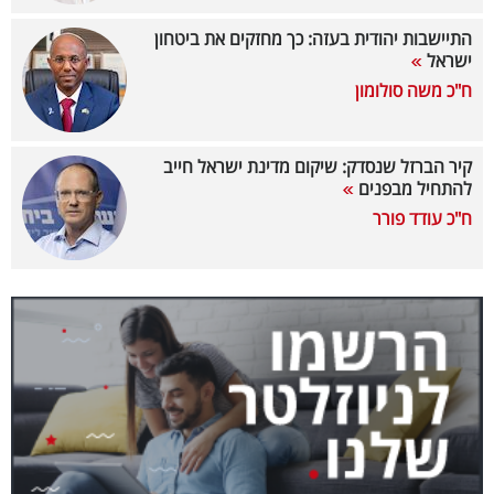
40
התיישבות יהודית בעזה: כך מחזקים את ביטחון
ישראל
ח"כ משה סולומון
שיתופי
פעולה
קיר הברזל שנסדק: שיקום מדינת ישראל חייב
להתחיל מבפנים
ח"כ עודד פורר
דרושים
ניוזלטרים
מייל
אדום