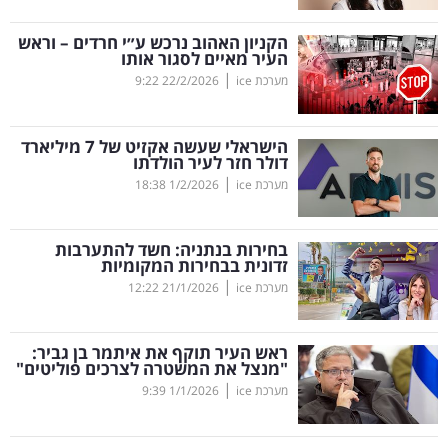
קריפטו
הקניון האהוב נרכש ע״י חרדים – וראש
העיר מאיים לסגור אותו
|
מערכת ice
22/2/2026
9:22
ויראלי
טלוויזיה
הישראלי שעשה אקזיט של 7 מיליארד
דולר חזר לעיר הולדתו
עסקי
|
מערכת ice
1/2/2026
18:38
ספורט
בחירות בנתניה: חשד להתערבות
קריירה
זדונית בבחירות המקומיות
|
ולימודים
מערכת ice
21/1/2026
12:22
מינויים
ראש העיר תוקף את איתמר בן גביר:
"מנצל את המשטרה לצרכים פוליטים"
רייטינג
|
מערכת ice
1/1/2026
9:39
רכב