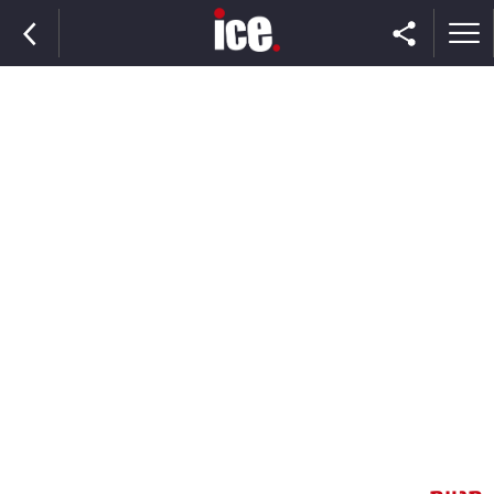
ראשי
הנבחרת
השוק
תקשורת
ומדיה
כסף
וצרכנות