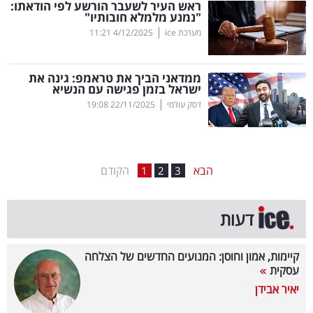
ראש העיר לשעבר הורשע לפי הודאתו:
"נמנע מלמלא חובותיו"
בריאות
|
מערכת ice
4/12/2025
11:21
תרבות
ופנאי
ממדאני הביך את טראמפ: גינה את
ישראל בזמן פגישה עם הנשיא
|
דסק עולמי
22/11/2025
19:08
תיירות
TOP-
5
הבא
הקודם
1
2
3
המילון
דעות
הכלכלי
פודקאסט
קיימות, אמון וחוסן: המנועים החדשים של הצלחה
עסקית
40
יאיר אבידן
UNDER