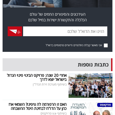
פרסמו
באייס
העידכונים והסיפורים החמים של עולם
הכלכלה והתקשורת ישירות במייל שלכם
עקבו
אחרינו:
אני מאשר קבלת ניוזלטרים ודיוורים פרסומיים בדוא"ל
כתבות נוספות
אחרי 20 שנה: פרויקט הבינוי פינוי הגדול
בישראל יוצא לדרך
בשיתוף מערכת זירת הנדל"ן
האם זו הרפורמה לה ציפינו? השמאי ארז
כהן על הדו"ח לבחינת היטל ההשבחה
בשיתוף ice פרויקטים