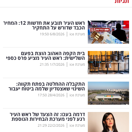
תגיות
נדל"ן
ראש העיר תובע את חדשות 12: המחיר
דיגיטל
הכבד שדורש על התחקיר
וטק
|
מערכת ice
6/8/2026
19:50
שיווק
בית הקפה האהוב הוצת בפעם
ופרסום
השלישית: ראש העיר מציע פרס כספי
|
מערכת ice
1/7/2026
21:35
משפט
התקבלה ההחלטה בפתח תקווה:
מדדים
השינוי שאצטדיון שלמה ביטוח יעבור
ומחקרים
|
מערכת ice
28/4/2026
17:50
דעות
דרמה בעכו: זה הצעד של ראש העיר
רגע לפני מערכת הבחירות הנוספת
רכילות
|
מערכת ice
22/2/2026
21:29
עסקית