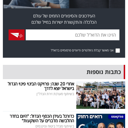
פרסמו
באייס
העידכונים והסיפורים החמים של עולם
הכלכלה והתקשורת ישירות במייל שלכם
עקבו
אחרינו:
אני מאשר קבלת ניוזלטרים ודיוורים פרסומיים בדוא"ל
כתבות נוספות
אחרי 20 שנה: פרויקט הבינוי פינוי הגדול
בישראל יוצא לדרך
בשיתוף מערכת זירת הנדל"ן
כדורגל בעידן הכסף הגדול: "היום בחדר
ההלבשה מדברים על השקעות"
בשיתוף מגדל ביטוח ופיננסים