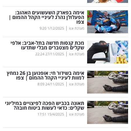
קריפטו
אימה בפארק השעשועים האהוב:
הפעלולן נהרג לעיניי הקהל ההמום |
צפו
ויראלי
|
מערכת ice
1/12/2025
9:20
טלוויזיה
מכת קנסות חדשה בתל-אביב: אלפי
שקלים מצטברים מבלי שתדעו
עסקי
|
מערכת ice
27/11/2025
22:24
ספורט
אימה בשידור חי: אופנוען בן 26 נמחץ
קריירה
למוות לעיניי הקהל ההמום | צפו
|
ולימודים
מערכת ice
24/11/2025
8:09
מינויים
תאונה בכביש הפכה לפיצויים במיליוני
שקלים: כדאי לעשות ביטוח חובה?
רייטינג
|
מערכת ice
15/4/2025
17:51
רכב