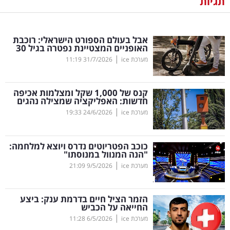
תגיות
נדל"ן
אבל בעולם הספורט הישראלי: רוכבת
דיגיטל
האופניים המצטיינת נפטרה בגיל 30
וטק
|
מערכת ice
31/7/2026
11:19
שיווק
קנס של 1,000 שקל ומצלמות אכיפה
ופרסום
חדשות: האפליקציה שמצילה נהגים
|
מערכת ice
24/6/2026
19:33
משפט
כוכב הפטריוטים נדרס ויוצא למלחמה:
מדדים
"הנה המנוול במנוסתו"
ומחקרים
|
מערכת ice
9/5/2026
21:09
דעות
הזמר הציל חיים בדרמת ענק: ביצע
החייאה על הכביש
רכילות
|
מערכת ice
6/5/2026
11:28
עסקית