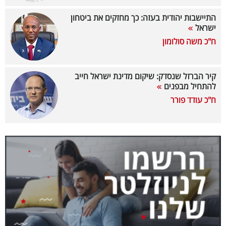
40
התיישבות יהודית בעזה: כך מחזקים את ביטחון
ישראל
ח"כ משה סולומון
שיתופי
פעולה
קיר הברזל שנסדק: שיקום מדינת ישראל חייב
להתחיל מבפנים
ח"כ עודד פורר
דרושים
ניוזלטרים
מייל
אדום