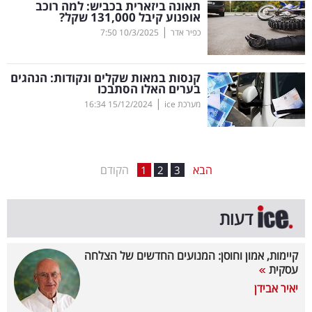
תאונה ביזארית בכביש: למה רוכב
אופנוע קיבל 131,000 שקל?
בריאות
|
כפיר אדר
10/3/2025
7:50
תרבות
ופנאי
קנסות במאות שקלים ונקודות: הנהגים
בערים האלו הסתבכו
|
מערכת ice
15/12/2024
16:34
תיירות
TOP-
5
הבא
הקודם
1
2
3
המילון
דעות
הכלכלי
פודקאסט
קיימות, אמון וחוסן: המנועים החדשים של הצלחה
עסקית
40
יאיר אבידן
UNDER