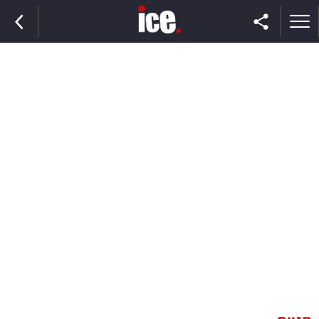
ראשי
הנבחרת
השוק
תקשורת
ומדיה
כסף
וצרכנות