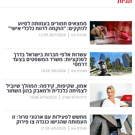
תגיות
נדל"ן
ממצאים חמורים בעמותה לסיוע
דיגיטל
לנזקקים: "הוקמה לרווח כלכלי אישי"
וטק
|
מערכת ice
26/7/2026
12:59
שיווק
עשרות אלפי חברות בישראל בדרך
ופרסום
לסנקציות: משרד המשפטים בצעד
דרמטי
|
משפט
מערכת ice
3/6/2026
10:26
אמון, שקיפות, קידמה: המהלך שיוביל
מדדים
לצמיחה כלכלית ולמאבק בהון השחור
ומחקרים
|
רו"ח איריס שטרק
3/10/2025
10:46
טור
דעות
מחשש לפעילות עם ארגוני טרור: זו
העמותה שהגישו כנגדה צו פירוק
רכילות
|
מערכת ice
4/5/2025
21:05
עסקית