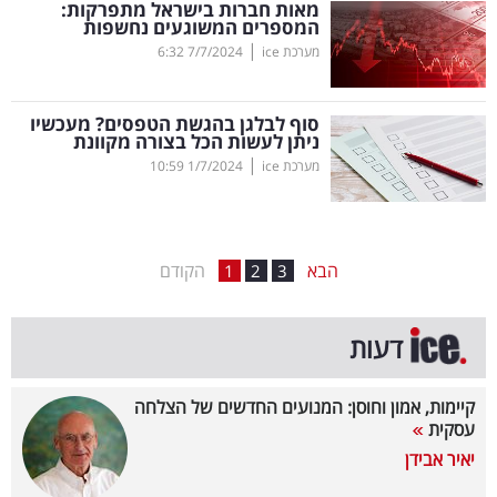
מאות חברות בישראל מתפרקות:
המספרים המשוגעים נחשפות
בריאות
|
מערכת ice
7/7/2024
6:32
תרבות
ופנאי
סוף לבלגן בהגשת הטפסים? מעכשיו
ניתן לעשות הכל בצורה מקוונת
|
מערכת ice
1/7/2024
10:59
תיירות
TOP-
5
הבא
הקודם
1
2
3
המילון
דעות
הכלכלי
פודקאסט
קיימות, אמון וחוסן: המנועים החדשים של הצלחה
עסקית
40
יאיר אבידן
UNDER