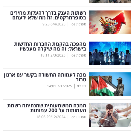
קריפטו
רשתות הענק בדרך להעלות מחירים
בסופרמרקטים: זה מה שלא ידעתם
|
מערכת ice
6/4/2025
9:23
ויראלי
טלוויזיה
מהפכה בהקמת החברות החדשות
בישראל: זה מה שיקרה מעכשיו
עסקי
|
מערכת ice
2/3/2025
18:11
ספורט
מכה לעמותה החשודה בקשר עם ארגון
קריירה
טרור
|
ולימודים
דוד לוי
7/1/2025
14:01
מינויים
המכה המשמעותית שהנחיתה רשמת
העמותות על 200 עמותות
רייטינג
|
מערכת ice
29/12/2024
18:06
רכב