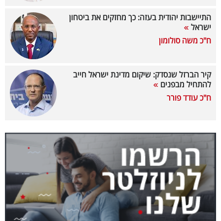
40
התיישבות יהודית בעזה: כך מחזקים את ביטחון
ישראל
ח"כ משה סולומון
שיתופי
פעולה
קיר הברזל שנסדק: שיקום מדינת ישראל חייב
להתחיל מבפנים
ח"כ עודד פורר
דרושים
ניוזלטרים
מייל
אדום