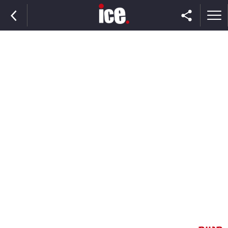
ראשי
הנבחרת
השוק
תקשורת
ומדיה
כסף
וצרכנות