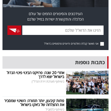
פרסמו
באייס
העידכונים והסיפורים החמים של עולם
הכלכלה והתקשורת ישירות במייל שלכם
עקבו
אחרינו:
אני מאשר קבלת ניוזלטרים ודיוורים פרסומיים בדוא"ל
כתבות נוספות
אחרי 20 שנה: פרויקט הבינוי פינוי הגדול
בישראל יוצא לדרך
בשיתוף מערכת זירת הנדל"ן
פחות קיבעון, יותר תמורה: השינוי שמסביר
את ההצלחה של ג'אקו בישראל
בשיתוף כלמוביל