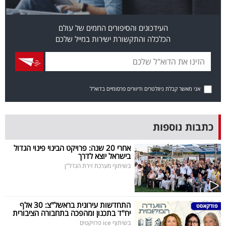
פרסמו
באייס
העידכונים והסיפורים החמים של עולם
הכלכלה והתקשורת ישירות במייל שלכם
עקבו
אחרינו:
אני מאשר קבלת ניוזלטרים ודיוורים פרסומיים בדוא"ל
כתבות נוספות
אחרי 20 שנה: פרויקט הבינוי פינוי הגדול
בישראל יוצא לדרך
בשיתוף מערכת זירת הנדל"ן
התחדשות עירונית בראשל"צ: 30 אלף
יח"ד בתכנון ומהפכה בתחבורה הציבורית
בשיתוף ice פרויקטים