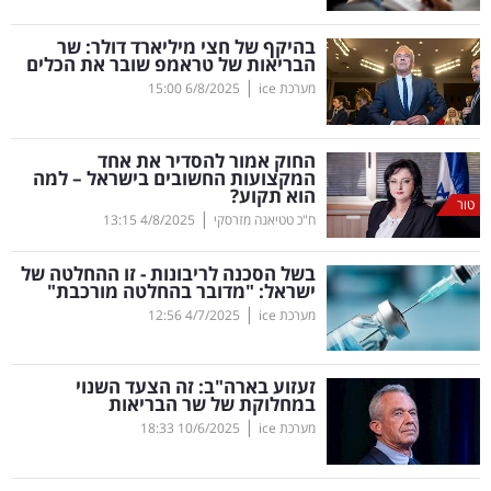
קריפטו
בהיקף של חצי מיליארד דולר: שר
הבריאות של טראמפ שובר את הכלים
|
מערכת ice
6/8/2025
15:00
ויראלי
טלוויזיה
החוק אמור להסדיר את אחד
המקצועות החשובים בישראל – למה
הוא תקוע?
עסקי
טור
|
ח"כ טטיאנה מזרסקי
4/8/2025
13:15
ספורט
בשל הסכנה לריבונות - זו ההחלטה של
קריירה
ישראל: "מדובר בהחלטה מורכבת"
|
ולימודים
מערכת ice
4/7/2025
12:56
מינויים
זעזוע בארה"ב: זה הצעד השנוי
במחלוקת של שר הבריאות
רייטינג
|
מערכת ice
10/6/2025
18:33
רכב