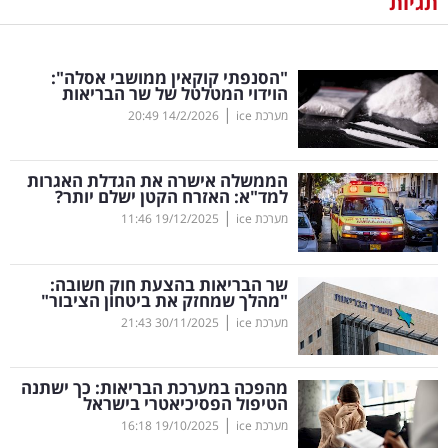
תגיות
נדל"ן
"הסנפתי קוקאין ממושבי אסלה":
דיגיטל
הוידוי המטלטל של שר הבריאות
וטק
|
מערכת ice
14/2/2026
20:49
שיווק
הממשלה אישרה את הגדלת האגרות
ופרסום
למד"א: האזרח הקטן ישלם יותר?
|
מערכת ice
19/12/2025
11:46
משפט
שר הבריאות בהצעת חוק חשובה:
מדדים
"מהלך שמחזק את ביטחון הציבור"
ומחקרים
|
מערכת ice
30/11/2025
21:43
דעות
מהפכה במערכת הבריאות: כך ישתנה
הטיפול הפסיכיאטרי בישראל
רכילות
|
מערכת ice
19/10/2025
16:18
עסקית