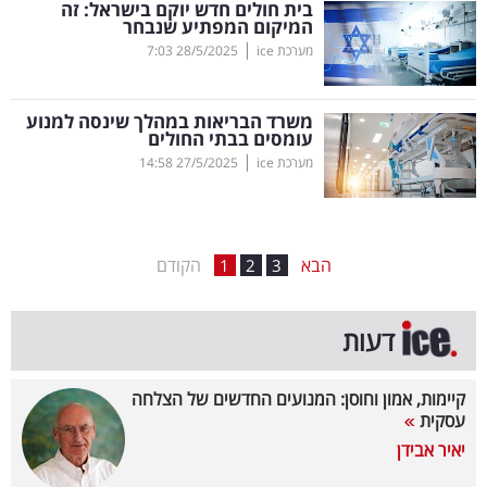
בית חולים חדש יוקם בישראל: זה
המיקום המפתיע שנבחר
בריאות
|
מערכת ice
28/5/2025
7:03
תרבות
ופנאי
משרד הבריאות במהלך שינסה למנוע
עומסים בבתי החולים
|
מערכת ice
27/5/2025
14:58
תיירות
TOP-
5
הבא
הקודם
1
2
3
המילון
דעות
הכלכלי
פודקאסט
קיימות, אמון וחוסן: המנועים החדשים של הצלחה
עסקית
40
יאיר אבידן
UNDER