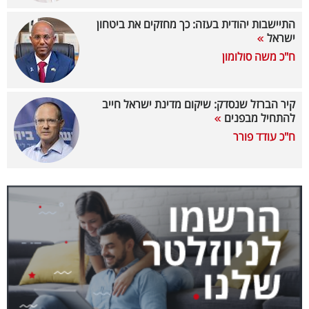
40
התיישבות יהודית בעזה: כך מחזקים את ביטחון
ישראל
ח"כ משה סולומון
שיתופי
פעולה
קיר הברזל שנסדק: שיקום מדינת ישראל חייב
להתחיל מבפנים
ח"כ עודד פורר
דרושים
ניוזלטרים
מייל
אדום