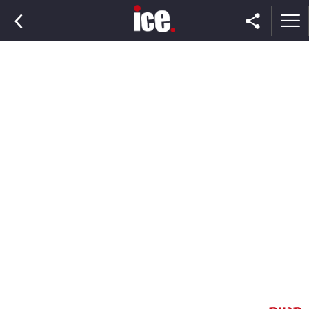
ראשי
הנבחרת
השוק
תקשורת
ומדיה
כסף
וצרכנות