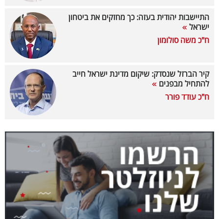
40
התיישבות יהודית בעזה: כך מחזקים את ביטחון
ישראל
ח"כ משה סולומון
שיתופי
פעולה
קיר הברזל שנסדק: שיקום מדינת ישראל חייב
להתחיל מבפנים
ח"כ עודד פורר
דרושים
ניוזלטרים
מייל
אדום