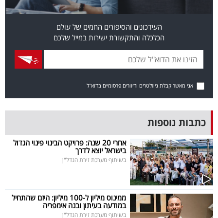
פרסמו
באייס
העידכונים והסיפורים החמים של עולם
הכלכלה והתקשורת ישירות במייל שלכם
עקבו
אחרינו:
אני מאשר קבלת ניוזלטרים ודיוורים פרסומיים בדוא"ל
כתבות נוספות
אחרי 20 שנה: פרויקט הבינוי פינוי הגדול
בישראל יוצא לדרך
בשיתוף מערכת זירת הנדל"ן
ממינוס מיליון ל-100 מיליון: היזם שהתחיל
במודעה בעיתון ובנה אימפריה
בשיתוף מערכת זירת הנדל"ן