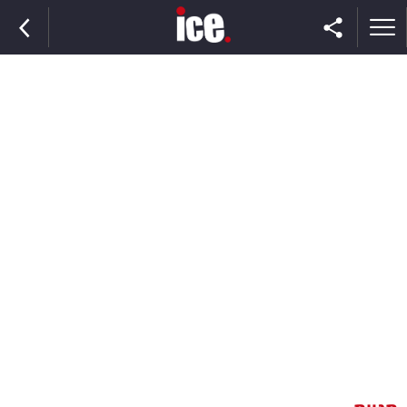
ראשי
הנבחרת
השוק
תקשורת
ומדיה
כסף
וצרכנות