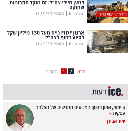
למען חיילי צה"ל: זה מוקד התרומות
שהוקם
בריאות
|
מערכת ice
26/10/2023
18:33
מלחמת חרבות ברזל
תרבות
ופנאי
ארגון
FIDF
גייס מעל 130 מיליון שקל
לסיוע דחוף לצה"ל
|
מערכת ice
25/10/2023
11:45
תיירות
TOP-
5
הבא
הקודם
1
2
המילון
דעות
הכלכלי
פודקאסט
קיימות, אמון וחוסן: המנועים החדשים של הצלחה
עסקית
40
יאיר אבידן
UNDER