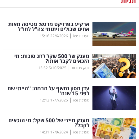
תגיות
נדל"ן
ארקיע בפרויקט מרגש: מטיסה מאות
דיגיטל
אחים שכולים ויתומי צה"ל לחו"ל
וטק
|
מערכת ice
22/6/2026
15:16
שיווק
מענק של 500 שקל לחג סוכות: מי
ופרסום
הזכאים לקבל אותו?
|
דסק צרכנות
5/10/2025
15:52
משפט
עדן חסון נחשף על הבמה: ''הייתי שם
מדדים
לפני 15 שנה''
ומחקרים
|
מערכת ice
17/7/2025
12:12
דעות
מענק מיידי של 500 שקל: מי הזכאים
לקבל?
רכילות
|
מערכת ice
17/9/2024
14:31
עסקית