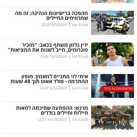
קריפטו
מהפכה ברישיונות הנהיגה: זה מה
שמרוויחים החיילים
|
מערכת ice
9/5/2024
23:33
ויראלי
טלוויזיה
ידין גלמן משתף בכאב: "מזכיר
פוגרומים, חייב לשנות את המציאות"
עסקי
|
מערכת ice
19/3/2024
13:40
ספורט
איתי לוי מתגייס למאמץ: מופע
קריירה
ההתרמה - סולד אאוט תוך 48 שעות
|
ולימודים
מערכת ice
3/12/2023
12:07
מלחמת חרבות ברזל
מינויים
מרגש: ההפתעה שחיכתה למאות
חיילות וחיילים בודדים
רייטינג
|
מערכת ice
31/10/2023
12:17
רכב