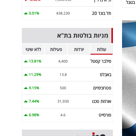
בגוגל
תל בונד 20
0.01%
438.230
מניות בולטות בת"א
עולות
יורדות
פעילות
ללא שינוי
סילבר קסטל
13.81%
4,400
באבלס
11.29%
13.8
פטרוכימיים
9.15%
500
אורמת טכנו
7.44%
31,930
פורסייט
6.98%
4.6