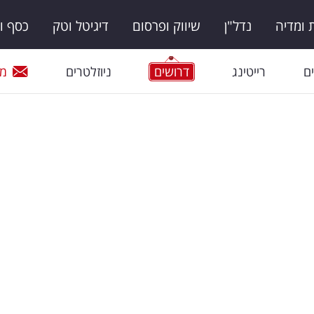
ומדיה
נדל"ן
שיווק ופרסום
דיגיטל וטק
כסף ו
ם
רייטינג
דרושים
ניוזלטרים
מי