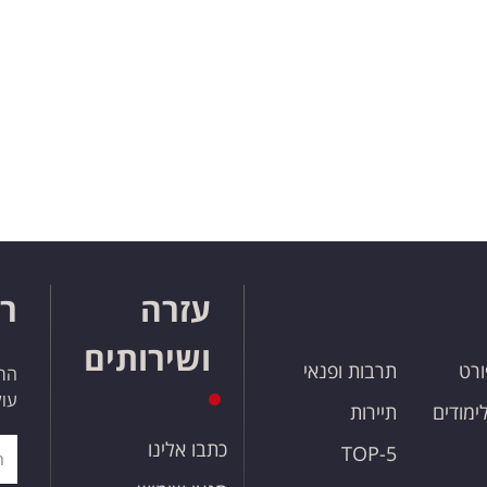
עזרה
רו
ושירותים
ורט
תרבות ופנאי
הרש
עול
לימודים
תיירות
כתבו אלינו
TOP-5