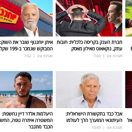
חברת הענק בקריסה כלכלית: חובות
איתן יוחננוף שובר את השוק:
ב-800
עתק, נוקאאוט מאילון מאסק
המבוקש שנמכר ב-199 שקל בלבד
מערכת ice
|
7:03
מערכת ice
|
7:02
אבל כבד בתקשורת הישראלית:
היעלמות אלדר דיין נחשפת:
אל
העיתונאי המוערך הלך לעולמו
המשטרה איתרה גופה, החש
הכבד מתגבר
מערכת ice
|
10:43