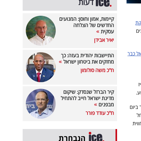
דעות
קיימות, אמון וחוסן: המנועים
קת
החדשים של הצלחה
ים
עסקית
יאיר אבידן
ל כבר
התיישבות יהודית בעזה: כך
מחזקים את ביטחון ישראל
ח"כ משה סולומון
יז
קיר הברזל שנסדק: שיקום
ע.
מדינת ישראל חייב להתחיל
מבפנים
ביום
ח"כ עודד פורר
ל
ית את חווית
הנבחרת