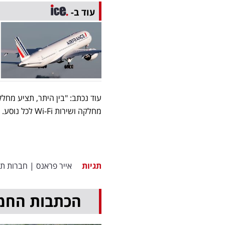
עוד ב-
עוד נכתב: "בין היתר, תציע מחל
מחלקה ושירות Wi-Fi לכל נוסע. מחיר כרטיס טיסה בתאריכים נבחרים בחודש מרץ לפריז החל מ-522 דולר".
תגיות
אייר פראנס
|
חברות ת
הכתבות החמ