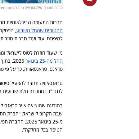
חברת תעופה-אילוסטרציה (צילום shutterstock, פלאש 90/ משה שי)
חברות התעופה הבינלאומיות ממש
החטופים שהחל השבוע
, הפסקת
להיפתח ועוד ועוד חברות חוזרות
מי שעוד חוזרת לטוס לישראל ומ
החל מה-25 בינואר
2025. ב
פראנס, טראנסאוויה, כך על פי פ
לנתב"ג במתכונת תלת שבועית ב
בהודעה שהוציאה אייר פראנס לג
שבת הקרוב לישראל: "חברת התעו
הטיסה בכל מחלקה".