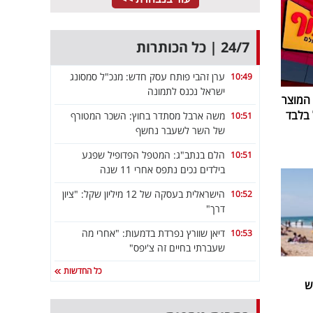
24/7 | כל הכותרות
ערן זהבי פותח עסק חדש: מנכ"ל סמסונג
10:49
ישראל נכנס לתמונה
 המוצר
משה ארבל מסתדר בחוץ: השכר המטורף
10:51
של השר לשעבר נחשף
הלם בנתב"ג: המטפל הפדופיל שפגע
10:51
בילדים נכים נתפס אחרי 11 שנה
הישראלית בעסקה של 12 מיליון שקל: "ציון
10:52
דרך"
דיאן שוורץ נפרדת בדמעות: "אחרי מה
10:53
שעברתי בחיים זה צ'יפס"
כל החדשות
ש