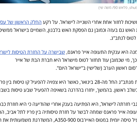
יכות לחזור אחת אחרי השנייה לישראל. על רקע
החלק הראשון של עס
 האש גם בעזה וכמובן גם הפסקת האש בלבנון, השמיים בישראל ממשיכ
 לטוס לנתב"ג.
מנה היא ענקית התעופה אייר פראנס,
שבישרה על החזרת הטיסות לישרא
תוך כך, מי שכמובן עוד תחזור לטוס מישראל היא חברת הבת של אייר
רסום ראשון הערב (שלישי) ב"ישראל היום".
טראנסאוויה תחזור להפעיל טיסות מנתב"ג החל מה-28 בינואר, כאשר היא צפויה להפעיל קו טיסות בין פר
שלב ראשון. בהמשך, יחזרו בהדרגה בשאיפה להפעיל שבע טיסות בשבו
בי חזרתה לישראל, היא הפתיעה בענק אחרי שהודיעה כי היא חוזרת כבר 
פה אייר פראנס שמחה לבשר על חזרת טיסותיה בין פריז לתל אביב, הח
מ-25 בינואר 2025. החברה תפעיל טיסה יומית במטוס האיירבוס A350-900, המשדרגת משמעות