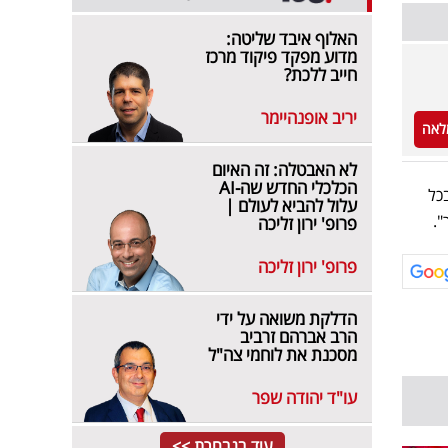
האלוף איבד שליטה:
מדוע מפקד פיקוד מרכז
חייב ללכת?
יריב אופנהיימר
לאה
לא האבטלה: זה האיום
הכלכלי החדש שה-AI
כל
עלול להביא לעולם |
פרופ' ירון זליכה
פרופ' ירון זליכה
הדלקת משואה על ידי
הרב אברהם זרביב
מסכנת את לוחמי צה"ל
עו"ד יהודה שפר
עוד בנבחרת >>