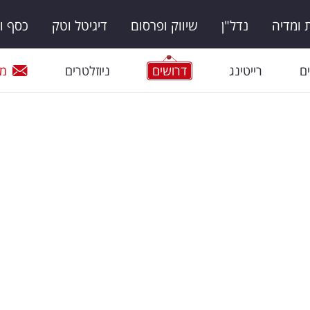
ומדיה
נדל"ן
שיווק ופרסום
דיגיטל וטק
כסף ו
ם
רייטינג
דרושים
ניוזלטרים
מי