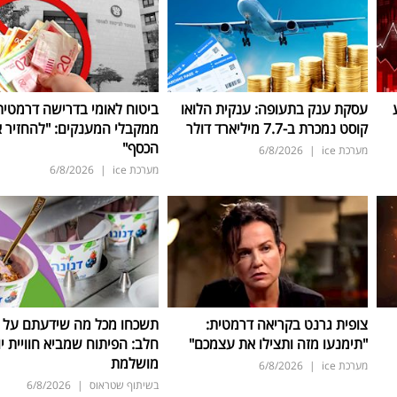
עסקת ענק בתעופה: ענקית הלואו
ביטוח לאומי בדרישה דרמטית
קוסט נמכרת ב-7.7 מיליארד דולר
ממקבלי המענקים: "להחזיר 
הכסף"
מערכת ice
|
6/8/2026
מערכת ice
|
6/8/2026
צופית גרנט בקריאה דרמטית:
תשכחו מכל מה שידעתם על ת
"תימנעו מזה ותצילו את עצמכם"
חלב: הפיתוח שמביא חוויית יו
מושלמת
מערכת ice
|
6/8/2026
בשיתוף שטראוס
|
6/8/2026