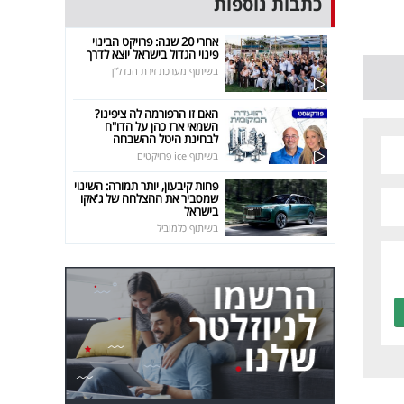
כתבות נוספות
אחרי 20 שנה: פרויקט הבינוי
פינוי הגדול בישראל יוצא לדרך
בשיתוף מערכת זירת הנדל"ן
האם זו הרפורמה לה ציפינו?
השמאי ארז כהן על הדו"ח
לבחינת היטל ההשבחה
בשיתוף ice פרויקטים
פחות קיבעון, יותר תמורה: השינוי
שמסביר את ההצלחה של ג'אקו
בישראל
בשיתוף כלמוביל