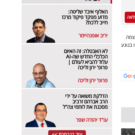
האלוף איבד שליטה:
מדוע מפקד פיקוד מרכז
לאה
חייב ללכת?
יריב אופנהיימר
עצמה
 בנוגע
לא האבטלה: זה האיום
הכלכלי החדש שה-AI
עלול להביא לעולם |
פרופ' ירון זליכה
פרופ' ירון זליכה
הדלקת משואה על ידי
הרב אברהם זרביב
מסכנת את לוחמי צה"ל
עו"ד יהודה שפר
עוד בנבחרת >>