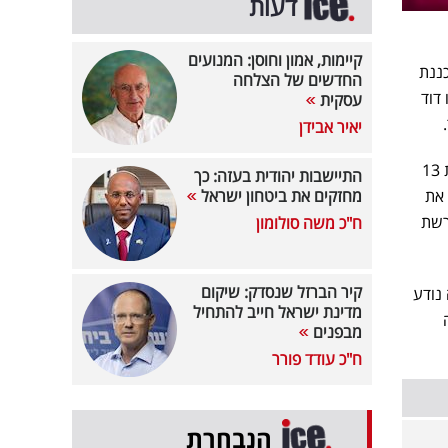
דעות
קיימות, אמון וחוסן: המנועים
כננת
החדשים של הצלחה
דוד
עסקית
יאיר אבידן
על פי הדיווח של עידו דוד כהן, התוכנית לא צפויה לעבור לשעה אחרת בלוח השידורים. ההחלטה של רשת 13
התיישבות יהודית בעזה: כך
 את
מחזקים את ביטחון ישראל
בו בחרה רשת
ח"כ משה סולומון
קיר הברזל שנסדק: שיקום
רונה נודע
מדינת ישראל חייב להתחיל
מבפנים
ח"כ עודד פורר
הנבחרת