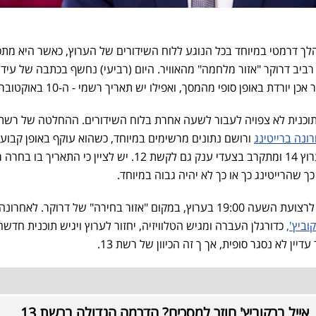
ל מהלך דרמטי במיוחד בכל הנוגע ללוח השידורים של הערוץ, כאשר היא מת
ביב דרוקר "אזור מלחמה" מהאוויר. היום (רביעי) נחשף בכתבה של עידו 
יורדת באופן סופי מהמסך, ואפילו יש תאריך רשמי - ה-10 באוקטובר.
ונה ברייטינג
ורושם נתונים מרשימים במיוחד, כשהוא עוקף באופן קבוע
הערוצים המתחרים - ערוץ 11 וערוץ 14 ומתקרב בצעדי ענק גם לקשת 12. יש לציין כי התאריך 
כעת, ברשת 13 מחפשים מחליף לרצועת השעה 19:00 בערוץ, במקום "אזור בחירה" של דרוקר. לאח
וביץ',
כדורגלן העברה ומגיש הטלוויזיה, יחזור לערוץ ויגיש תוכנית חדשה
אייל ברקוביץ' חוזר למסכים? הדרמה הגדולה ברשת 13