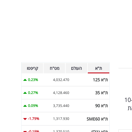
ת"א
העולם
מט"ח
קריפטו
ת"א 125
0.23%
4,032.470
ת"א 35
0.27%
4,128.460
רשת 13 מורידה סופית את התוכנית "אזור בחירה" עם רביב דרוקר מהמסכים, כאשר התאריך הרשמי נחשף - ה-10
ת"א 90
0.09%
3,735.440
ת
ת"א SME60
-1.79%
1,317.930
ת"א נדל"ן
-0.19%
1,370.510