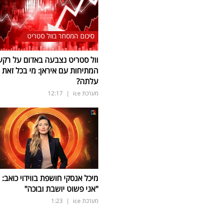
סיכום המסחר בוול סטריט
וול סטריט נצבעה באדום על רקע
המתיחות עם איראן: מי בכל זאת
עלתה?
מערכת ice
|
12:17
מיכל אנסקי חושפת בווידוי כואב:
"אני פשוט יושבת ובוכה"
מערכת ice
|
1:23