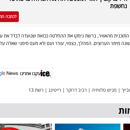
נחשפת
לכתבה המ
ת התוכנית מהאוויר, ברשת נימקו את ההחלטה ככזאת שנועדה לבדל את 
נה מיתר הערוצים. המהלך, כצפוי, עורר זעם ולא מעט סימני שאלה עלו
עקבו אחרינו
ביץ'
|
מגיש טלוויזיה
|
רביב דרוקר
|
רייטינג
|
רשת 13
ות