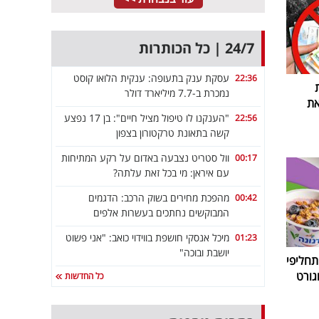
24/7 | כל הכותרות
עסקת ענק בתעופה: ענקית הלואו קוסט
22:36
נמכרת ב-7.7 מיליארד דולר
את
"הענקנו לו טיפול מציל חיים": בן 17 נפצע
22:56
קשה בתאונת טרקטורון בצפון
וול סטריט נצבעה באדום על רקע המתיחות
00:17
עם איראן: מי בכל זאת עלתה?
מהפכת מחירים בשוק הרכב: הדגמים
00:42
המבוקשים נחתכים בעשרות אלפים
מיכל אנסקי חושפת בווידוי כואב: "אני פשוט
01:23
יושבת ובוכה"
חליפי
גורט
כל החדשות