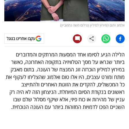
קריפטו
ויראלי
אלמוג ותום המירוץ למיליון (צילום משה נחמוביץ)
טלוויזיה
עקבו אחרינו בגוגל
עסקי
הלילה הגיע לסיומו אחד המסעות המרתקים והמדוברים
ספורט
ביותר שנראו על מסך הטלוויזיה בתקופה האחרונה, כאשר
במירוץ למיליון הוכרזה זוג המנצח של העונה. בתום מאבק
קריירה
מותח ומורט עצבים, היו אלו טום ואלמוג שהצליחו לעקוף את
ולימודים
כל המכשולים, להקדים את הזוגות האחרים ולהתייצב
ראשונים בנקודת הסיום המיוחלת. הניצחון הזה לא היה רק
מינויים
עניין של מהירות או כוח פיזי, אלא שיקף מסלול שלם שבו
השניים הפכו לדמויות המזוהות ביותר עם העונה הנוכחית.
רייטינג
רכב