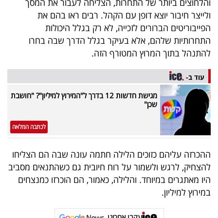
והלחוצים ביותר של התחרות, הצליחה לעבור את המסך
40
ולייצר חיבור יוצא דופן עם הקהל. רבים ראו בהם את
הפייבוריטים הברורים לזכייה, לא רק בגלל היכולות
התחרותיות שלהם, אלא בעיקר בגלל הדרך שבה בחרו
שיתופי
להתנהל בתוך המרוץ המטורף הזה.
פעולה
עוד ב-
מגישת חדשות 12 בדרך ל"המירוץ למיליון"? "חושבת
שכן"
דרושים
לכתבה המלאה
ניוזלטרים
ההכרזה עליהם כזוכים הלילה חתמה עונה שבה הם הצליחו
להצחיק, לרגש ולשמור על רוח חיובית גם כשהתנאים מסביב
מייל
היו מאתגרים במיוחד. והלילה, כאמור, הם הוכרזו כמנצחים
אדום
במירוץ למיליון.
עקבו אחרינו