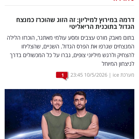
נדל"ן
דרמה במירוץ למיליון: זה הזוג שהוכרז כמנצח
דיגיטל
הגדול בתוכנית הריאליטי
וטק
בתום מאבק מורט עצבים ומסע עולמי מאתגר, הוכרזו הלילה
המנצחים שגרפו את הפרס הגדול. השניים, שהצליחו
שיווק
להצחיק ולרגש מיליוני צופים, גברו על כל המכשולים בדרך
ופרסום
לניצחון המיוחל
משפט
מערכת ice
|
10/5/2026
23:45
1
מדדים
ומחקרים
דעות
רכילות
עסקית