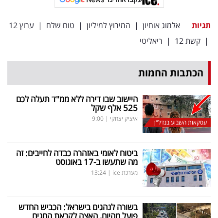
פרסמו
באייס
תגיות
אלמוג אוחיון
|
המירוץ למיליון
|
טום שלח
|
ערוץ 12
|
קשת 12
|
ריאליטי
עקבו
אחרינו:
הכתבות החמות
היישוב שבו דירה ללא ממ"ד תעלה לכם
525 אלף שקל
איציק יצחקי
|
9:00
עסקאות השבוע בנדל"ן
ביטוח לאומי באזהרה כבדה לחייבים: זה
מה שתעשו ב-17 באוגוסט
מערכת ice
|
13:24
בשורה לנהגים בישראל: הכביש החדש
פועל מהיום, האצה לקראת החגים