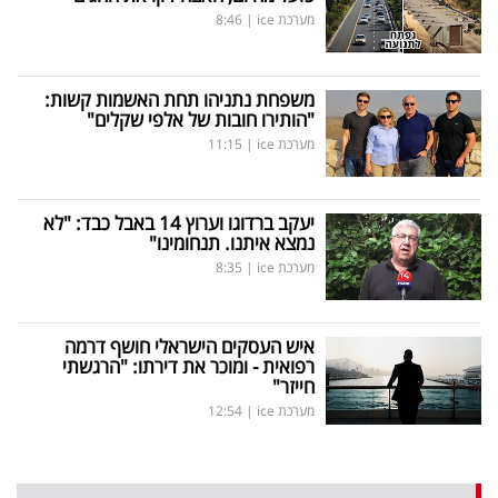
מערכת ice
|
8:46
משפחת נתניהו תחת האשמות קשות:
"הותירו חובות של אלפי שקלים"
מערכת ice
|
11:15
יעקב ברדוגו וערוץ 14 באבל כבד: "לא
נמצא איתנו. תנחומינו"
מערכת ice
|
8:35
איש העסקים הישראלי חושף דרמה
רפואית - ומוכר את דירתו: "הרגשתי
חייזר"
מערכת ice
|
12:54