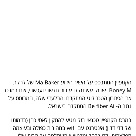
בריאות
תרבות
ופנאי
תיירות
TOP-
5
הקמפיין המתבסס על השיר הידוע Ma Baker של להקת
המילון
Boney M. שבזק עשתה לו עיבוד חדשני ועכשווי, שם במרכז
הכלכלי
את הפתרון הטכנולוגי המתקדם והבלעדי שלה, המבוסס על
נתב ה- Be fiber Ai המתקדם בישראל.
פודקאסט
במרכז הקמפיין טכנאי בזק מגיע להתקין לאסי כהן (בדמותו
40
של דדי דדון) אינטרנט עם wifi במהירות כפולה ובעוצמה
UNDER
מפלצתית. דדי נבהל ומדמיין שהשתלטה על הבית שלו