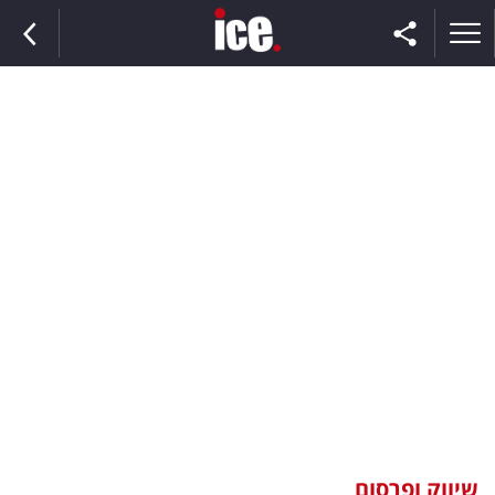
ראשי
הנבחרת
השוק
תקשורת
ומדיה
כסף
וצרכנות
שיווק ופרסום