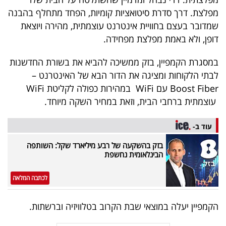
40
מפלצת. דרך סדרת סיטואציות קומיות, הפחד מתחלף בהבנה
שמדובר בעצם בחוויית אינטרנט עוצמתית, מהירה ויוצאת
דופן, ולא באמת מפלצת מפחידה.
שיתופי
במסגרת הקמפיין, בזק ממשיכה להביא את בשורת החדשנות
פעולה
לבתי הלקוחות ומציגה את הדור הבא של האינטרנט –
Boost Fiber עם WiFi במהירות כפולה לקליטת WiFi
עוצמתית ברחבי הבית, וזאת במחיר השקה מיוחד.
דרושים
עוד ב-
ניוזלטרים
בזק בהשקעה של רבע מיליארד שקל: השותפה
הבינלאומית נחשפת
מייל
לכתבה המלאה
אדום
הקמפיין יעלה במוצאי שבת הקרוב בטלוויזיה וברשתות.