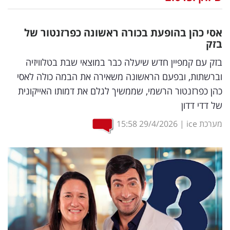
נדל"ן
אסי כהן בהופעת בכורה ראשונה כפרזנטור של
דיגיטל
בזק
וטק
בזק עם קמפיין חדש שיעלה כבר במוצאי שבת בטלוויזיה
וברשתות, ובפעם הראשונה משאירה את הבמה כולה לאסי
שיווק
כהן כפרזנטור הרשמי, שממשיך לגלם את דמותו האייקונית
ופרסום
של דדי דדון
משפט
מערכת ice
|
29/4/2026
15:58
מדדים
ומחקרים
דעות
רכילות
עסקית