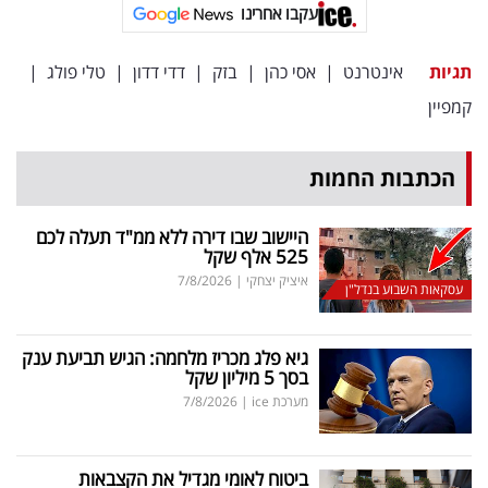
פרסמו
עקבו אחרינו
באייס
תגיות
אינטרנט
|
אסי כהן
|
בזק
|
דדי דדון
|
טלי פולג
|
עקבו
קמפיין
אחרינו:
הכתבות החמות
היישוב שבו דירה ללא ממ"ד תעלה לכם
525 אלף שקל
איציק יצחקי
|
7/8/2026
עסקאות השבוע בנדל"ן
גיא פלג מכריז מלחמה: הגיש תביעת ענק
בסך 5 מיליון שקל
מערכת ice
|
7/8/2026
ביטוח לאומי מגדיל את הקצבאות