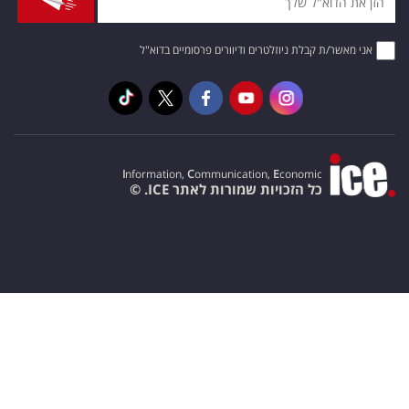
אני מאשר/ת קבלת ניוזלטרים ודיוורים פרסומיים בדוא"ל
I
nformation,
C
ommunication,
E
conomic
כל הזכויות שמורות לאתר ICE. ©