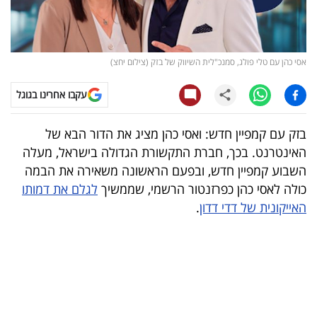
קריפטו
ויראלי
אסי כהן עם טלי פולג, סמנכ"לית השיווק של בזק (צילום יחצ)
טלוויזיה
עקבו אחרינו בגוגל
עסקי
בזק עם קמפיין חדש: ואסי כהן מציג את הדור הבא של
ספורט
האינטרנט. בכך, חברת התקשורת הגדולה בישראל, מעלה
השבוע קמפיין חדש, ובפעם הראשונה משאירה את הבמה
קריירה
כולה לאסי כהן כפרזנטור הרשמי, שממשיך
לגלם את דמותו
ולימודים
האייקונית של דדי דדון
.
מינויים
רייטינג
רכב