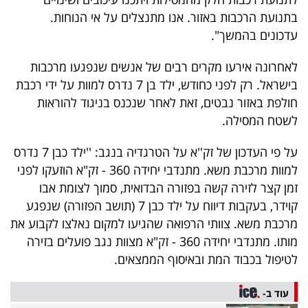
40
בתנועת הרכבות באזור. אנו מתנצלים על אי הנוחות.
עדכונים בהמשך".
שיתופי
לאחרונה אירעו מקרים רבים של אנשים שנפגעו מרכבות
בישראל. רק לפני כחודש, ילד בן 7 נדרס למוות על ידי רכבת
פעולה
חולפת באזור נבטים, זאת לאחר שנכנס בניגוד להוראות
לשטח המסילה.
על פי העדכון של זק''א על הטרגדיה בנגב: ''ילד כבן 7 נדרס
דרושים
למוות מרכבת משא. מתנדבי יחידה 360 - זק"א הוזעקו לפני
ניוזלטרים
זמן קצר לזירה קשה בפזורה הבדואית, סמוך לצומת אבו
קוידר, בעקבות דיווח על ילד כבן 7 (תושב הפזורה) שנפגע
מרכבת משא. צוותי הרפואה שהגיעו למקום נאלצו לקבוע את
מייל
מותו. מתנדבי יחידה 360 - זק"א מצוות נגב פועלים בזירה
לטיפול בכבוד המת ובאיסוף הממצאים.
אדום
עוד ב-