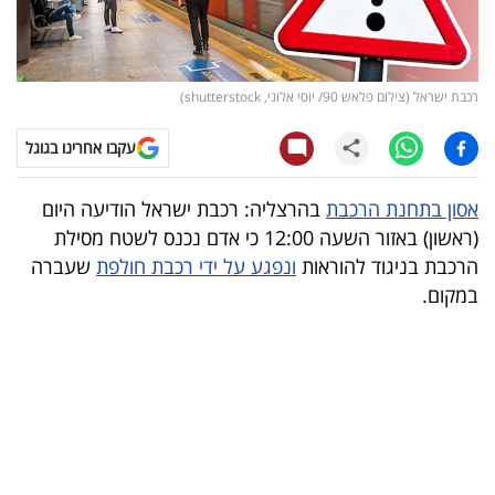
קריפטו
ויראלי
רכבת ישראל (צילום פלאש 90/ יוסי אלוני, shutterstock)
טלוויזיה
עקבו אחרינו בגוגל
עסקי
אסון בתחנת הרכבת
בהרצליה: רכבת ישראל הודיעה היום
ספורט
(ראשון) באזור השעה 12:00 כי אדם נכנס לשטח מסילת
הרכבת בניגוד להוראות
ונפגע על ידי רכבת חולפת
שעברה
קריירה
במקום.
ולימודים
מינויים
רייטינג
רכב