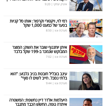
איציק יצחקי
|
9:20
רמי לוי, ויקטורי וקרפור: אותו סל קניות
בפער של כמעט 1,000 שקל
מערכת ice
|
8:50
איתן יוחננוף שובר את השוק: המוצר
המבוקש שנמכר ב-199 שקל בלבד
מערכת ice
|
7:02
עינב בובליל חובטת בניב גלבוע: "הוא
בלתי נסבל. חייב לשים לו סוף"
מערכת ice
|
9:44
היעלמות אלדר דיין נחשפת: המשטרה
איתרה גופה, החשש הכבד מתגבר