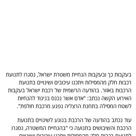
בריאות
תרבות
ופנאי
תיירות
TOP-
5
בעקבות כך ובעקבות הנחיית משטרת ישראל, נסגרו לתנועת
רכבות חלק מהמסילות ויתכנו עיכובים ושינויים בתנועת
המילון
הרכבות באזור. בהודעה הרשמית של רכבת ישראל בעקבות
הכלכלי
האירוע הקשה נכתב: "אדם אשר נכנס בניגוד להנחיות
לשטח המסילה בתחנת הרצליה נפגע מרכבת חולפת".
פודקאסט
עוד נכתב בהודעה של הרכבת בנוגע לשינויים בתנועת
40
הרכבת והשיבושים בתנועה כי "בהנחיית המשטרה, נסגרו
UNDER
לתנועת רכבות חלק מהמסילות ויתכנו עיכובים ושינויים