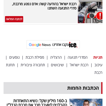
פרסמו
רכבת ישראל בהודעה קשה: אדם נפגע מרכבת,
סדרי התנועה השתנו
באייס
לכתבה המלאה
עקבו
אחרינו:
עקבו אחרינו
תגיות
הסדרי תנועה
|
הרצליה
|
מסילת רכבת
|
נוסעים
|
עיכוב
|
רכבת ישראל
|
שיבושים
|
תחבורה ציבורית
|
תחנת
רכבת
הכתבות החמות
ב-160 מיליון שקל: נשיא התאחדות
הקבלנים לשעבר מכר את חברת הנדל"ן