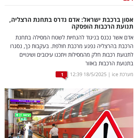
נדל"ן
אסון ברכבת ישראל: אדם נדרס בתחנת הרצליה,
דיגיטל
תנועת הרכבות הופסקה
וטק
אדם אשר נכנס בניגוד להנחיות לשטח המסילה בתחנת
הרכבת בהרצליה נפגע מרכבת חולפת. בעקבות כך, נסגרו
שיווק
לתנועת רכבות חלק מהמסילות ויתכנו עיכובים ושינויים
ופרסום
בתנועת הרכבות באזור
משפט
מערכת ice
|
18/5/2025
12:39
1
מדדים
ומחקרים
דעות
רכילות
עסקית