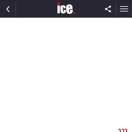
ראשי
הנבחרת
השוק
תקשורת
ומדיה
כסף
וצרכנות
רכב