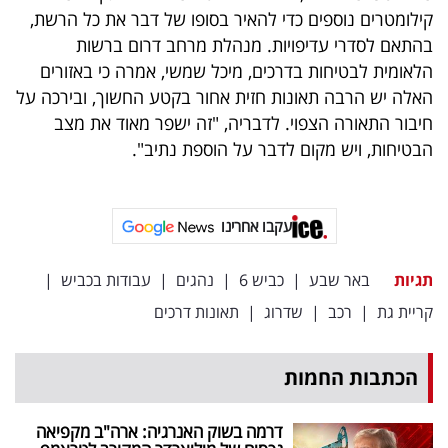
פרסמו
קילומטרים נוספים כדי להאיר בסופו של דבר את כל הרשת,
באייס
בהתאם לסדרי עדיפויות. מנהלת מרחב דרום ברשות
הלאומית לבטיחות בדרכים, מיכל שמשי, אמרה כי באזורים
עקבו
האלה יש הרבה תאונות חזית אחור בקטע החשוך, ובירכה על
אחרינו:
חיבור התאורה הצפוי. לדבריה, "זה ישפר מאוד את מצב
הבטיחות, ויש מקום לדבר על הוספת נתיב".
עקבו אחרינו
תגיות
באר שבע
|
כביש 6
|
נהגים
|
עבודות בכביש
|
קריית גת
|
רכב
|
שדרוג
|
תאונות דרכים
הכתבות החמות
דרמה בשוק האנרגיה: ארה"ב מקפיאה