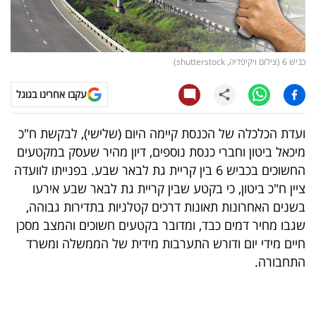
קריפטו
ויראלי
כביש 6 (צילום ויקיפדיה, shutterstock)
טלוויזיה
עקבו אחרינו בגוגל
עסקי
ועדת הכלכלה של הכנסת קיימה היום (שלישי), לבקשת ח"כ
ספורט
מיכאל ביטון וחברי כנסת נוספים, דיון מהיר שעסק במקטעים
החשוכים בכביש 6 בין קריית גת לבאר שבע. בפנייתו לוועדה
קריירה
ציין ח"כ ביטון, כי בקטע שבין קריית גת לבאר שבע אירעו
ולימודים
בשנים האחרונות תאונות דרכים קטלניות בתדירות גבוהה,
שגבו מחיר דמים כבד, ומדובר בקטעים חשוכים והמצב מסכן
מינויים
חיים מידי יום ודורש התערבות מידית של הממשלה ומשרד
התחבורה.
רייטינג
רכב