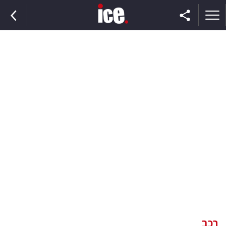
ראשי
הנבחרת
השוק
תקשורת
ומדיה
כסף
וצרכנות
רכב