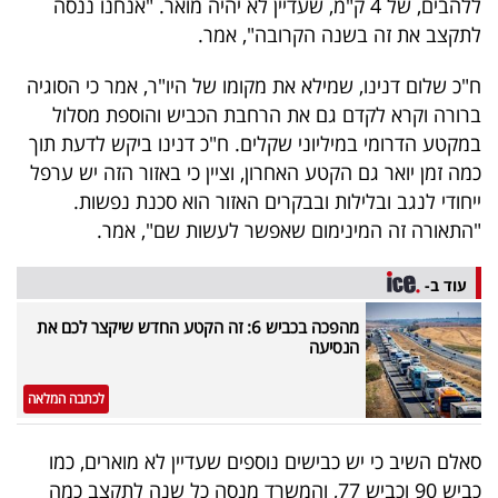
ללהבים, של 4 ק"מ, שעדיין לא יהיה מואר. "אנחנו ננסה
40
לתקצב את זה בשנה הקרובה", אמר.
ח"כ שלום דנינו, שמילא את מקומו של היו"ר, אמר כי הסוגיה
שיתופי
ברורה וקרא לקדם גם את הרחבת הכביש והוספת מסלול
פעולה
במקטע הדרומי במיליוני שקלים. ח"כ דנינו ביקש לדעת תוך
כמה זמן יואר גם הקטע האחרון, וציין כי באזור הזה יש ערפל
ייחודי לנגב ובלילות ובבקרים האזור הוא סכנת נפשות.
"התאורה זה המינימום שאפשר לעשות שם", אמר.
דרושים
עוד ב-
ניוזלטרים
מהפכה בכביש 6: זה הקטע החדש שיקצר לכם את
הנסיעה
מייל
לכתבה המלאה
אדום
סאלם השיב כי יש כבישים נוספים שעדיין לא מוארים, כמו
כביש 90 וכביש 77, והמשרד מנסה כל שנה לתקצב כמה