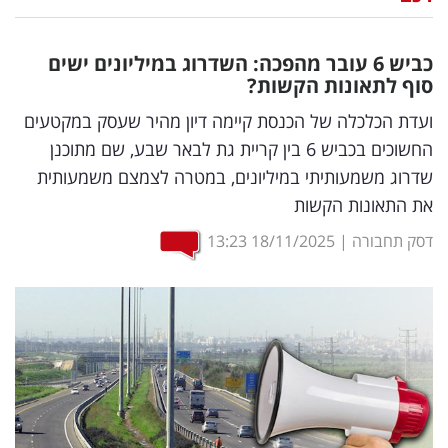
נדל"ן
כביש 6 עובר מהפכה: השדרוג במיליונים ישים
דיגיטל
סוף לתאונות הקשות?
וטק
ועדת הכלכלה של הכנסת קיימה דיון מהיר שעסק במקטעים
החשוכים בכביש 6 בין קריית גת לבאר שבע, שם מתוכנן
שיווק
שדרוג משמעותיתי במיליונים, במטרה לצמצם משמעותית
ופרסום
את התאונות הקשות
משפט
דסק תחבורה
|
18/11/2025
13:23
מדדים
ומחקרים
דעות
רכילות
עסקית