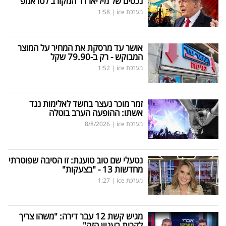
נכסים של מיליארדר המקורב לטראמפ
מערכת ice
|
1:58
אושר עד מרסקת את המחיר על המוצר
המבוקש - רק ב-79.90 שקל
מערכת ice
|
1:52
זמר מוכר נעצר בחשד לאלימות נגד
אשתו: ההופעה הערב בוטלה
מערכת ice
|
8/8/2026
נטעלי שם טוב טוענת: זו הסיבה שפוטרתי
מחדשות 13 - "בצעקות"
מערכת ice
|
1:27
מגיש קשת 12 עבר דירה: "משהו צריך
לקרות בעניין הזה"