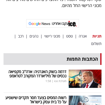
פרסמו
מכוני הרישוי החל מהיום.
באייס
עקבו
עקבו אחרינו
אחרינו:
תגיות
אגרה
|
טסט
|
מכוני רישוי
|
נהגים
|
רכב
|
תשלום
הכתבות החמות
דרמה בשוק האנרגיה: ארה"ב מקפיאה
נכסים של מיליארדר המקורב לטראמפ
מערכת ice
|
1:58
רשות המסים בצעד חסר תקדים שישפיע
על כל בית עסק בישראל