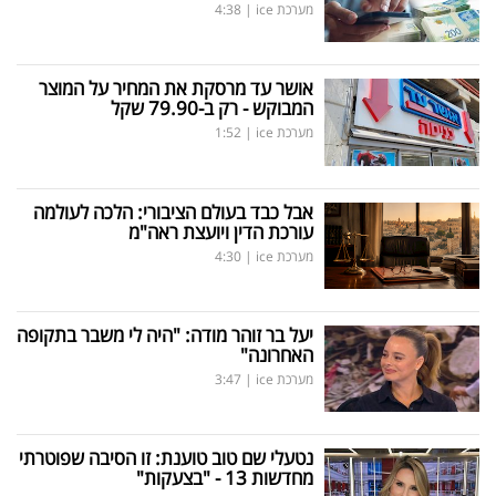
מערכת ice
|
4:38
אושר עד מרסקת את המחיר על המוצר
המבוקש - רק ב-79.90 שקל
מערכת ice
|
1:52
אבל כבד בעולם הציבורי: הלכה לעולמה
עורכת הדין ויועצת ראה"מ
מערכת ice
|
4:30
יעל בר זוהר מודה: "היה לי משבר בתקופה
האחרונה"
מערכת ice
|
3:47
נטעלי שם טוב טוענת: זו הסיבה שפוטרתי
מחדשות 13 - "בצעקות"