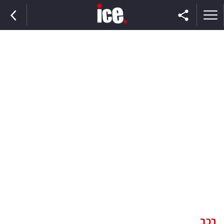
ראשי
הנבחרת
השוק
תקשורת
ומדיה
כסף
וצרכנות
רכב