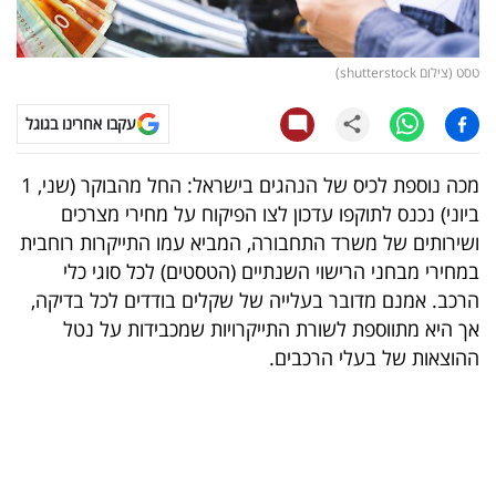
קריפטו
טסט (צילום shutterstock)
ויראלי
עקבו אחרינו בגוגל
טלוויזיה
מכה נוספת לכיס של הנהגים בישראל: החל מהבוקר (שני, 1
עסקי
ביוני) נכנס לתוקפו עדכון לצו הפיקוח על מחירי מצרכים
ספורט
ושירותים של משרד התחבורה, המביא עמו התייקרות רוחבית
במחירי מבחני הרישוי השנתיים (הטסטים) לכל סוגי כלי
קריירה
הרכב. אמנם מדובר בעלייה של שקלים בודדים לכל בדיקה,
ולימודים
אך היא מתווספת לשורת התייקרויות שמכבידות על נטל
ההוצאות של בעלי הרכבים.
מינויים
רייטינג
רכב