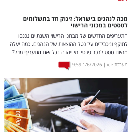
נדל"ן
מכה לנהגים בישראל: זינוק חד בתשלומים
דיגיטל
לטסטים במכוני הרישוי
וטק
התעריפים החדשים של מבחני הרישוי השנתיים נכנסו
לתוקף ומכבידים על נטל ההוצאות של הנהגים. כמה יעלה
שיווק
מהיום טסט לרכב פרטי ומי ייהנה בכל זאת מתעריף מוזל?
ופרסום
מערכת ice
|
1/6/2026
9:59
משפט
מדדים
ומחקרים
דעות
רכילות
עסקית