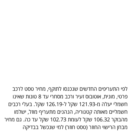
בריאות
תרבות
ופנאי
תיירות
TOP-
5
המילון
לפי התעריפים החדשים שנכנסו לתוקף, מחיר טסט לרכב
הכלכלי
פרטי, מונית, אוטובוס זעיר ורכב מסחרי עד 8 טונות שאינו
חשמלי יעלה מ-121.93 שקל ל-126.19 שקל. בעלי רכבים
פודקאסט
חשמליים מאותה קטגוריה, הנהנים מתעריף מוזל, ישלמו
40
מהבוקר 106.32 שקל לעומת 102.73 שקל עד כה. גם מחיר
מבחן הרישוי החוזר (טסט חוזר) למי שנכשל בבדיקה
UNDER