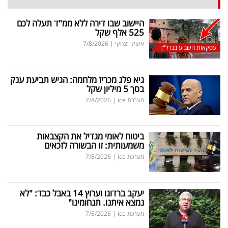
היישוב שבו דירה ללא ממ"ד תעלה לכם
525 אלף שקל
איציק יצחקי
|
7/8/2026
עסקאות השבוע בנדל"ן
גיא פלג מכריז מלחמה: הגיש תביעת ענק
בסך 5 מיליון שקל
מערכת ice
|
7/8/2026
ביטוח לאומי מגדיל את הקצבאות
משמעותית: זו הבשורה לזכאים
מערכת ice
|
7/8/2026
יעקב ברדוגו וערוץ 14 באבל כבד: "לא
נמצא איתנו. תנחומינו"
מערכת ice
|
7/8/2026