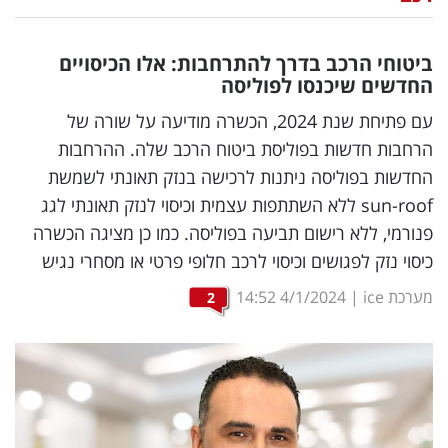
נדל"ן
ביטוחי הרכב בדרך להתרחבות: אלו הכיסויים
דיגיטל
החדשים שיכנסו לפוליסה
וטק
עם פתיחת שנת 2024, הכשרה מודיעה על שורה של
הרחבות חדשות בפוליסת ביטוח הרכב שלה. ההרחבות
שיווק
החדשות בפוליסה ניתנות לרכישה בנזק תאונתי לשמשת
ופרסום
sun-roof ללא השתתפות עצמית וכיסוי לנזק תאונתי לגג
פנורמי, ללא רישום תביעה בפוליסה. כמו כן מציגה הכשרה
משפט
כיסוי נזק לפגושים וכיסוי לרכב חלופי פרטי או מסחרי נגיש
מדדים
מערכת ice
|
4/1/2024
14:52
2
ומחקרים
דעות
רכילות
עסקית