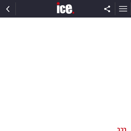
ראשי
הנבחרת
השוק
תקשורת
ומדיה
כסף
וצרכנות
רכב