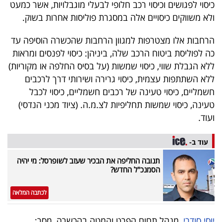
כיסוי לפגושים וכיסוי רכב חלופי לבעלי מוגבלויות, אשר כמעט
40
ולא משווקים כיסויים אלה במסגרת פוליסות אחרות בשוק.
הרחבות אלו מצטרפות למגוון הרחבות שהכשרה הוסיפה עד
שיתופי
כה לפוליסת ביטוח הרכב שלה, ביניהן: כיסוי לפנסים ומראות
פעולה
ללא הגבלת שווי, כיסוי שמשות (על בסיס החלפה או מקוריות)
ללא השתתפות עצמית, כיסוי גרירה ושירותי דרך לרכבים
חשמליים, כיסוי טעינה של רכבים חשמליים, כיסוי לכבל
טעינה, כיסוי שמשות תחליפיות לצ.מ.ה. (ציוד מכני הנדסי)
דרושים
ועוד.
ניוזלטרים
עוד ב-
תנובה החליפה את הבכיר שעזב לשופרסל: מי יהיה
הסמנכ"ל החדש?
מייל
אדום
לכתבה המלאה
יוסי סודרי
, מנהל תחום הפרט והמטה בהכשרה, מסר: