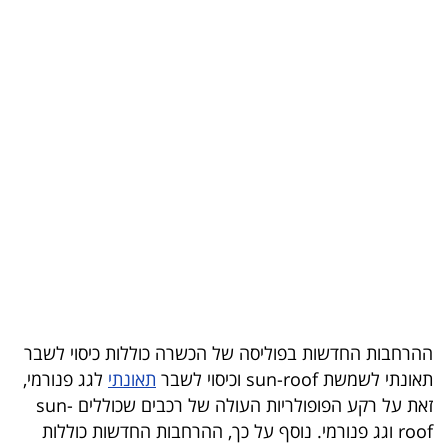
בריאות
תרבות
ופנאי
תיירות
TOP-
5
המילון
הכלכלי
ההרחבות החדשות בפוליסה של הכשרה כוללות כיסוי לשבר
פודקאסט
תאונתי לשמשת sun-roof וכיסוי לשבר
תאונתי
לגג פנורמי,
40
זאת על רקע הפופולריות העולה של רכבים שכוללים sun-
roof וגג פנורמי. נוסף על כך, ההרחבות החדשות כוללות
UNDER