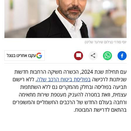
קריפטו
ויראלי
טלוויזיה
יוסי סודרי (צילום שירעד שליט)
עסקי
עקבו אחרינו בגוגל
ספורט
עם תחילת שנת 2024, הכשרה משיקה הרחבות חדשות
קריירה
שניתנות לרכישה
בפוליסת ביטוח הרכב שלה
, ללא רישום
ולימודים
תביעה בפוליסה ובחלק מהמקרים גם ללא השתתפות
עצמית, וזאת במטרה להעניק מעטפת שירות מתאימה
מינויים
ורחבה בעולם החדש של הרכבים החשמליים והמשופרים
בהתאם לדרישת המבוטח.
רייטינג
רכב