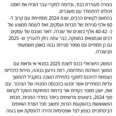
בצורה מעוררת כבוד, ובדומה למקרי עבר הוכיח את חוסנו
קריפטו
ויכולתו להתמודד עם משברים.
בהתאם לקשיים הרבים, שנת 2024 מסתיימת עם קרוב ל-
ויראלי
60 אלף סגירות של חברות ועסקים, זאת לעומת ממוצע של
כ- 40-42 אלף בשנים של שגרה. לאור מצבם של עסקים
טלוויזיה
רבים שנמצאים במצוקה, כבר עתה ניתן להעריך ש- 2025
גם כן תסתיים עם מספר סגירות גבוה באופן משמעותי
עסקי
מבשגרה.
ספורט
המשק הישראלי נכנס לשנת 2025 בתנאי אי וודאות עם
קריירה
המשך השלכות המלחמה, רמת גירעון גבוהה, גזירות כלכליות
ולימודים
הצפויות להיכנס לתוקף בתחילת השנה במקביל להמשך
עליות המחירים אשר יפגעו בהכנסה הפנויה של הציבור. עם
מינויים
זאת, ישנן מספר נקודות אור בדמות התחזקות השקל לקראת
סוף 2024, ביצועים מרשימים ביותר במדדי
המניות
, מגמת
רייטינג
התאוששות בהשקעות הזרות, וחשוב מכל הסרת האיומים
הביטחוניים בצפון לצד אופטימיות זהירה להפסקת אש בעזה
רכב