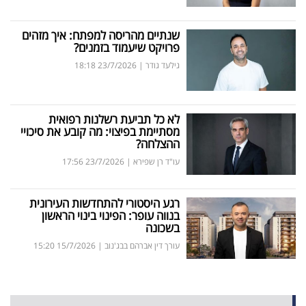
שנתיים מהריסה למפתח: איך מזהים
פרויקט שיעמוד בזמנים?
גילעד גודר
|
23/7/2026
18:18
לא כל תביעת רשלנות רפואית
מסתיימת בפיצוי: מה קובע את סיכויי
ההצלחה?
עו"ד רן שפירא
|
23/7/2026
17:56
רגע היסטורי להתחדשות העירונית
בנווה עופר: הפינוי בינוי הראשון
בשכונה
עורך דין אברהם בבג'נוב
|
15/7/2026
15:20