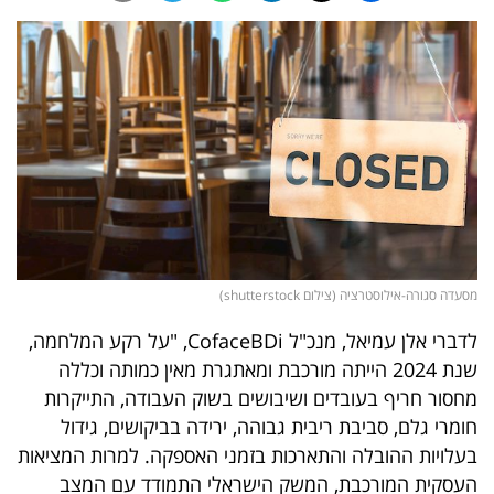
נדל"ן
דיגיטל
וטק
שיווק
ופרסום
משפט
מסעדה סגורה-אילוסטרציה (צילום shutterstock)
מדדים
לדברי אלן עמיאל, מנכ"ל CofaceBDi, "על רקע המלחמה,
ומחקרים
שנת 2024 הייתה מורכבת ומאתגרת מאין כמותה וכללה
מחסור חריף בעובדים ושיבושים בשוק העבודה, התייקרות
דעות
חומרי גלם, סביבת ריבית גבוהה, ירידה בביקושים, גידול
רכילות
בעלויות ההובלה והתארכות בזמני האספקה. למרות המציאות
העסקית המורכבת, המשק הישראלי התמודד עם המצב
עסקית