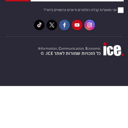
אני מאשר/ת קבלת ניוזלטרים ודיוורים פרסומיים בדוא"ל
I
nformation,
C
ommunication,
E
conomic
כל הזכויות שמורות לאתר ICE. ©