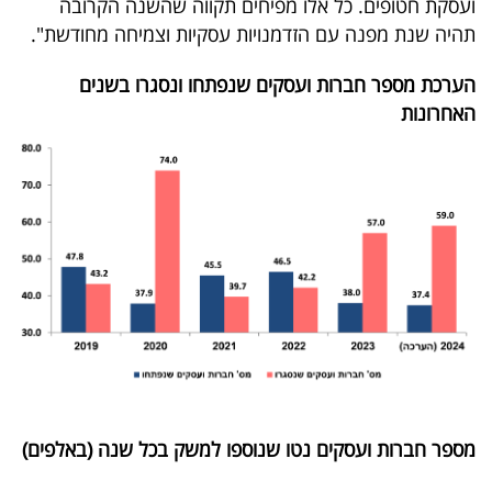
ועסקת חטופים. כל אלו מפיחים תקווה שהשנה הקרובה
בריאות
תהיה שנת מפנה עם הזדמנויות עסקיות וצמיחה מחודשת".
תרבות
הערכת מספר חברות ועסקים שנפתחו ונסגרו בשנים
האחרונות
ופנאי
תיירות
TOP-
5
המילון
הכלכלי
פודקאסט
40
מספר חברות ועסקים נטו שנוספו למשק בכל שנה (באלפים)
UNDER