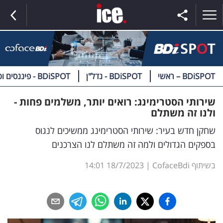
BDiSPOT – ראשי
BDiSPOT - נדל"ן
BDiSPOT - פיננסים וטק
ראשי
שירותי הסטרימינג: רואים יותר, משלמים פחות -
ולנו זה משתלם
הנבחרת
שחקן חדש בעיר: שירותי הסטרימינג ממשיכים לנגוס
השוק
בספקים הגדולים ולמה זה משתלם לנו הצרכנים
תקשורת
בשיתוף CofaceBdi
|
18/7/2023
14:01
ומדיה
כסף
וצרכנות