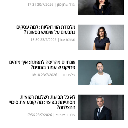
פרסמו
עו"ד שרון כהן
|
30/7/2026
17:31
באייס
עקבו
מלכודת הוויראליות: למה עסקים
נתבעים על שימוש בסאונד?
אחרינו:
מערכת ice
|
23/7/2026
18:30
שנתיים מהריסה למפתח: איך מזהים
פרויקט שיעמוד בזמנים?
גילעד גודר
|
23/7/2026
18:18
לא כל תביעת רשלנות רפואית
מסתיימת בפיצוי: מה קובע את סיכויי
ההצלחה?
עו"ד רן שפירא
|
23/7/2026
17:56