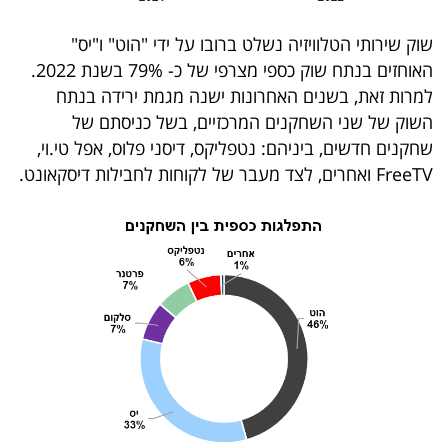
בריאות
שוק שירותי הטלוויזיה נשלט ברובו על ידי "הוט" ו"יס"
האוחזים
בנתח שוק
כספי מצרפי של כ- 79% בשנת 2022.
תרבות
למרות זאת, בשנים האחרונות ישנה מגמת ירידה בנתח
ופנאי
השוק של שני השחקנים המרכזיים, בשל כניסתם של
שחקנים חדשים, ביניהם: נטפליקס, דיסני פלוס, אפל טי.וי,
תיירות
FreeTV ואחרים, לצד מעבר של לקוחות לחבילות דיסקאונט.
TOP-
5
המילון
הכלכלי
פודקאסט
40
UNDER