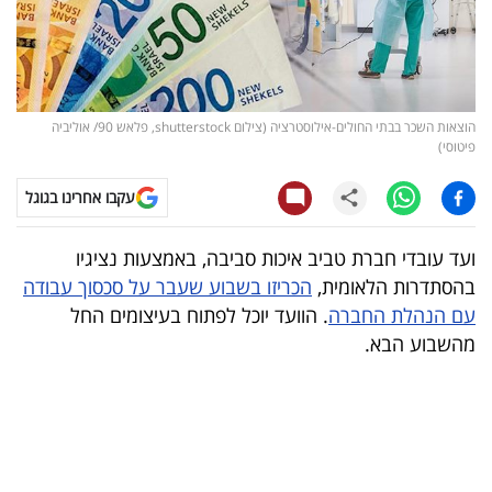
קריפטו
ויראלי
הוצאות השכר בבתי החולים-אילוסטרציה (צילום shutterstock, פלאש 90/ אוליביה
טלוויזיה
פיטוסי)
עסקי
עקבו אחרינו בגוגל
ספורט
ועד עובדי חברת טביב איכות סביבה, באמצעות נציגיו
קריירה
בהסתדרות הלאומית,
הכריזו בשבוע שעבר על סכסוך עבודה
עם הנהלת החברה
. הוועד יוכל לפתוח בעיצומים החל
ולימודים
מהשבוע הבא.
מינויים
רייטינג
רכב