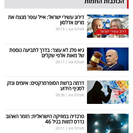
הכתבות החמות
דירוג עשירי ישראל: אייל עופר מנצח את
מרים אדלסון
מערכת ice
|
20:15
דירוג עשירי ישראל
גיא פלג לא עוצר: בדרך לתביעה נוספת
של מאות אלפי שקלים
מערכת ice
|
20:11
דרמה ברשת הסופרמרקטים: איומים ונזק
לסניף הידוע
מערכת ice
|
20:36
טרגדיה במוזיקה הישראלית: הזמר האהוב
נדרס למוות בגיל 46
מערכת ice
|
20:11