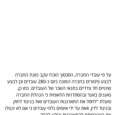
בריאות
תרבות
ופנאי
תיירות
TOP-
5
המילון
על פי עובדי החברה, הסכסוך הוכרז עקב כוונת החברה
הכלכלי
לבצע פיטורים בחברה המונה כיום כ-280 עובדים וכן לבצע
שינויים חד צדדיים בתנאי השכר של העובדים. כמו כן,
פודקאסט
טוענים בוועד ובהסתדרות הלאומית כי הנהלת החברה
פועלת "לחסל את התארגנות העובדים זאת בניגוד לחוק
40
ובניגוד לדין, וזאת על ידי איומים כלפי עובדים כי אם לא יבטלו
UNDER
את הצטרפותם להתארגנות יבולע להם".