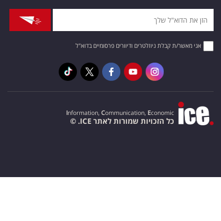
אני מאשר/ת קבלת ניוזלטרים ודיוורים פרסומיים בדוא"ל
I
nformation,
C
ommunication,
E
conomic
כל הזכויות שמורות לאתר ICE. ©