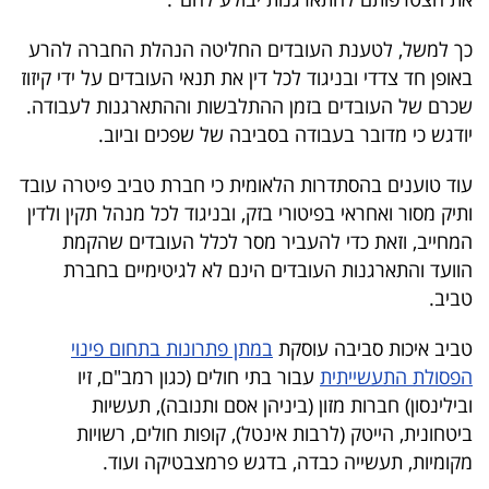
40
כך למשל, לטענת העובדים החליטה הנהלת החברה להרע
באופן חד צדדי ובניגוד לכל דין את תנאי העובדים על ידי קיזוז
שיתופי
שכרם של העובדים בזמן ההתלבשות וההתארגנות לעבודה.
יודגש כי מדובר בעבודה בסביבה של שפכים וביוב.
פעולה
עוד טוענים בהסתדרות הלאומית כי חברת טביב פיטרה עובד
ותיק מסור ואחראי בפיטורי בזק, ובניגוד לכל מנהל תקין ולדין
המחייב, וזאת כדי להעביר מסר לכלל העובדים שהקמת
דרושים
הוועד והתארגנות העובדים הינם לא לגיטימיים בחברת
ניוזלטרים
טביב.
טביב איכות סביבה עוסקת
במתן פתרונות בתחום פינוי
הפסולת התעשייתית
עבור בתי חולים (כגון רמב"ם, זיו
מייל
ובילינסון) חברות מזון (ביניהן אסם ותנובה), תעשיות
אדום
ביטחונית, הייטק (לרבות אינטל), קופות חולים, רשויות
מקומיות, תעשייה כבדה, בדגש פרמצבטיקה ועוד.