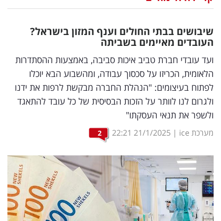
נדל"ן
שיבושים בבתי החולים וענף המזון בישראל?
דיגיטל
העובדים מאיימים בשביתה
וטק
ועד עובדי חברת טביב איכות סביבה, באמצעות ההסתדרות
הלאומית, הכריזו על סכסוך עבודה, ומהשבוע הבא יוכלו
שיווק
לפתוח בעיצומים: "הנהלת החברה מבקשת לרפות את ידנו
ופרסום
ולגרום לנו לוותר על הזכות הבסיסית של כל עובד להתאגד
ולשפר את תנאי העסקתו"
משפט
מערכת ice
|
21/1/2025
22:21
2
מדדים
ומחקרים
דעות
רכילות
עסקית