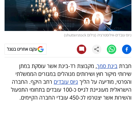
קריפטו
ויראלי
גיוס עובדים-אילוסטרציה (צילום shutterstock)
טלוויזיה
עקבו אחרינו בגוגל
עסקי
ספורט
חברת
בינת סמך
, מקבוצת רד-בינת אשר עוסקת במתן
שירותי מיקור חוץ ושירותים מנוהלים במגזרים הממשלתי
קריירה
והפרטי, מודיעה על הליך
גיוס עובדים
רחב היקף. החברה
ולימודים
הישראלית מעוניינת לגייס כ-100 עובדים בתחומי התפעול
והשירות אשר יצטרפו לכ-450 עובדי החברה הקיימים.
מינויים
רייטינג
רכב