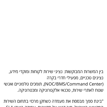
בריאות
תרבות
ופנאי
תיירות
TOP-
5
המילון
בין המשרות המבוקשות: נציגי שירות לקוחות ומוקדי מידע,
הכלכלי
נציגים טכניים, מפעילי חדרי בקרה
(NOC/BMS/Command Center), תומכים טלפוניים ואנשי
פודקאסט
שטח לאתרי שירות, טכנאי אלקטרוניקה ומכטרוניקה.
40
"בינת סמך מבססת את מעמדה כשחקן מרכזי בתחום השירות
UNDER