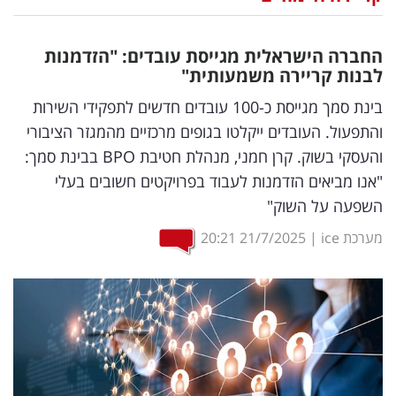
נדל"ן
החברה הישראלית מגייסת עובדים: "הזדמנות
דיגיטל
לבנות קריירה משמעותית"
וטק
בינת סמך מגייסת כ-100 עובדים חדשים לתפקידי השירות
והתפעול. העובדים ייקלטו בגופים מרכזיים מהמגזר הציבורי
שיווק
והעסקי בשוק. קרן חמני, מנהלת חטיבת BPO בבינת סמך:
ופרסום
"אנו מביאים הזדמנות לעבוד בפרויקטים חשובים בעלי
השפעה על השוק"
משפט
מערכת ice
|
21/7/2025
20:21
מדדים
ומחקרים
דעות
רכילות
עסקית