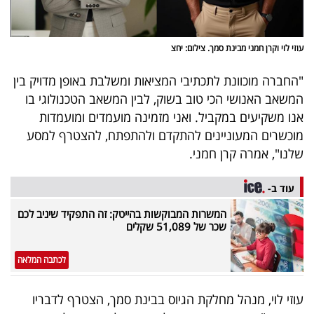
פרסמו
באייס
עוזי לוי וקרן חמני מבינת סמך. צילום: יחצ
עקבו
"החברה מוכוונת לתכתיבי המציאות ומשלבת באופן מדויק בין
אחרינו:
המשאב האנושי הכי טוב בשוק, לבין המשאב הטכנולוגי בו
אנו משקיעים במקביל. ואני מזמינה מועמדים ומועמדות
מוכשרים המעוניינים להתקדם ולהתפתח, להצטרף למסע
שלנו", אמרה קרן חמני.
עוד ב-
המשרות המבוקשות בהייטק: זה התפקיד שיניב לכם
שכר של 51,089 שקלים
לכתבה המלאה
עוזי לוי, מנהל מחלקת הגיוס בבינת סמך, הצטרף לדבריו