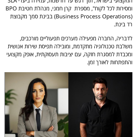
המקצועי בישראל, תוך דגש על חדשנות, עמידה ביעדי SLA
40
ומסירות לכל לקוח", מספרת קרן חמני, מנהלת חטיבת BPO
(Business Process Operations) בבינת סמך מקבוצת
רד בינת.
שיתופי
לדבריה, החברה מפעילה מערכים תפעוליים מורכבים,
פעולה
משלבת טכנולוגיה מתקדמת, ומובילה תפיסת שירות אנושית
ומכבדת למסגרת חזקה, עם יציבות תעסוקתית, אופק מקצועי
והתפתחות לאורך זמן.
דרושים
ניוזלטרים
מייל
אדום