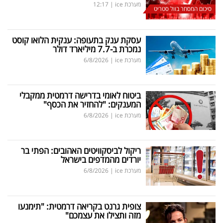
מערכת ice
|
12:17
סיכום המסחר בוול סטריט
עסקת ענק בתעופה: ענקית הלואו קוסט
נמכרת ב-7.7 מיליארד דולר
מערכת ice
|
6/8/2026
ביטוח לאומי בדרישה דרמטית ממקבלי
המענקים: "להחזיר את הכסף"
מערכת ice
|
6/8/2026
ריקול לביסקוויטים האהובים: הפתי בר
יורדים מהמדפים בישראל
מערכת ice
|
6/8/2026
צופית גרנט בקריאה דרמטית: "תימנעו
מזה ותצילו את עצמכם"