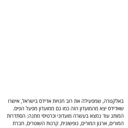
בריאות
תרבות
ופנאי
תיירות
TOP-
5
המילון
הכלכלי
באלקטרה, שמפעילה את רוב חנויות אדידס בישראל, אישרו
פודקאסט
שאדידס יצא מהמועדון הזה כמו גם ממועדון מפעל הפיס.
40
המותג עוד נמצא בעשרה מועדוני וכרטיסי מתנה: הסתדרות
המורים, ארגון המורים, נופשונית, קרנות השוטרים, חברת
UNDER