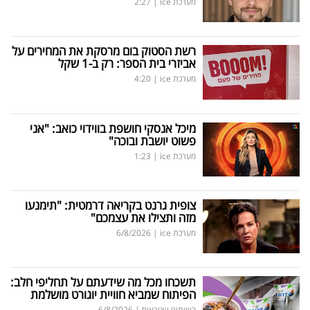
מערכת ice
|
2:27
רשת הסטוק בום מרסקת את המחירים על
אביזרי בית הספר: רק ב-1 שקל
מערכת ice
|
4:20
מיכל אנסקי חושפת בווידוי כואב: "אני
פשוט יושבת ובוכה"
מערכת ice
|
1:23
צופית גרנט בקריאה דרמטית: "תימנעו
מזה ותצילו את עצמכם"
מערכת ice
|
6/8/2026
תשכחו מכל מה שידעתם על תחליפי חלב:
הפיתוח שמביא חוויית יוגורט מושלמת
בשיתוף שטראוס
|
6/8/2026