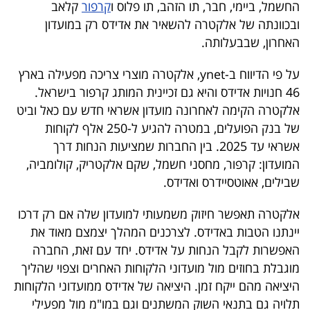
החשמל, ביימי, חבר, תו הזהב, תו פלוס ו
קרפור
קלאב
40
ובכוונתה של אלקטרה להשאיר את אדידס רק במועדון
האחרון, שבבעלותה.
שיתופי
על פי הדיווח ב-ynet, אלקטרה מוצרי צריכה מפעילה בארץ
פעולה
46 חנויות אדידס והיא גם זכיינית המותג קרפור בישראל.
אלקטרה הקימה לאחרונה מועדון אשראי חדש עם כאל וביט
של בנק הפועלים, במטרה להגיע ל-250 אלף לקוחות
אשראי עד 2025. בין החברות שמציעות הנחות דרך
דרושים
המועדון: קרפור, מחסני חשמל, שקם אלקטריק, קולומביה,
שבילים, אאוטסיידרס ואדידס.
ניוזלטרים
אלקטרה תאפשר חיזוק משמעותי למועדון שלה אם רק דרכו
יינתנו הטבות באדידס. לצרכנים המהלך יצמצם מאוד את
מייל
האפשרות לקבל הנחות על אדידס. יחד עם זאת, החברה
אדום
מוגבלת בחוזים מול מועדוני הלקוחות האחרים וצפוי שהליך
היציאה מהם ייקח זמן. היציאה של אדידס ממועדוני הלקוחות
תלויה גם בתנאי השוק המשתנים וגם במו"מ מול מפעילי