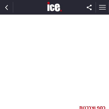
ראשי
הנבחרת
השוק
תקשורת
ומדיה
כסף
וצרכנות
כסף וצרכנות