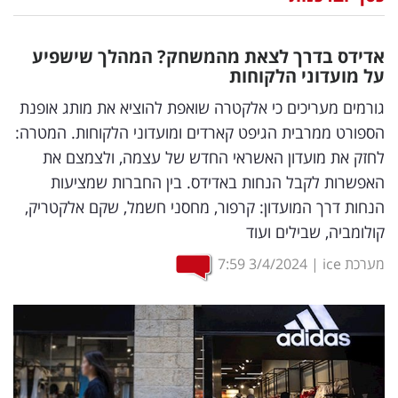
נדל"ן
אדידס בדרך לצאת מהמשחק? המהלך שישפיע
דיגיטל
על מועדוני הלקוחות
וטק
גורמים מעריכים כי אלקטרה שואפת להוציא את מותג אופנת
הספורט ממרבית הגיפט קארדים ומועדוני הלקוחות. המטרה:
שיווק
לחזק את מועדון האשראי החדש של עצמה, ולצמצם את
ופרסום
האפשרות לקבל הנחות באדידס. בין החברות שמציעות
הנחות דרך המועדון: קרפור, מחסני חשמל, שקם אלקטריק,
משפט
קולומביה, שבילים ועוד
מדדים
מערכת ice
|
3/4/2024
7:59
ומחקרים
דעות
רכילות
עסקית