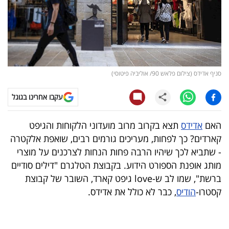
קריפטו
ויראלי
טלוויזיה
סניף אדידס (צילום פלאש 90/ אוליביה פיטוסי)
עסקי
עקבו אחרינו בגוגל
ספורט
האם
אדידס
תצא בקרוב מרוב מועדוני הלקוחות והגיפט
קריירה
קארדים? כך לפחות, מעריכים גורמים רבים, שואפת אלקטרה
ולימודים
- שתביא לכך שיהיו הרבה פחות הנחות לצרכנים על מוצרי
מותג אופנת הספורט הידוע. בקבוצת הטלגרם "דילים סודיים
מינויים
ברשת", שמו לב ש-love גיפט קארד, השובר של קבוצת
קסטרו-
הודיס
, כבר לא כולל את אדידס.
רייטינג
רכב