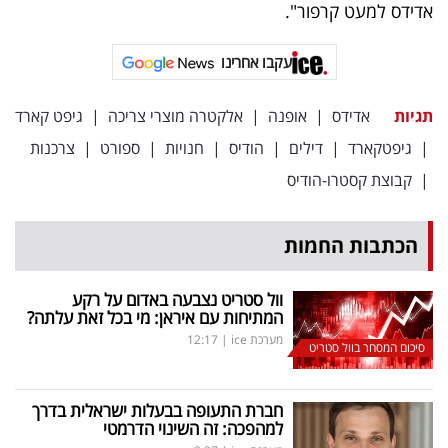
אדידס למעט קרפור".
עקבו אחרינו
תגיות
אדידס
|
אופנה
|
אלקטרה מוצרי צריכה
|
גיפט קארד
|
גיפטקארד
|
דילים
|
הודיס
|
חנויות
|
ספורט
|
צרכנות
|
קבוצת קסטרו-הודיס
הכתבות החמות
וול סטריט נצבעה באדום על רקע
המתיחות עם איראן: מי בכל זאת עלתה?
מערכת ice
|
12:17
סיכום המסחר בוול סטריט
חברת התעופה בבעלות ישראלית בדרך
למהפכה: זה השינוי הדרמטי