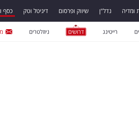
ומדיה
נדל"ן
שיווק ופרסום
דיגיטל וטק
כסף ו
ם
רייטינג
דרושים
ניוזלטרים
מי