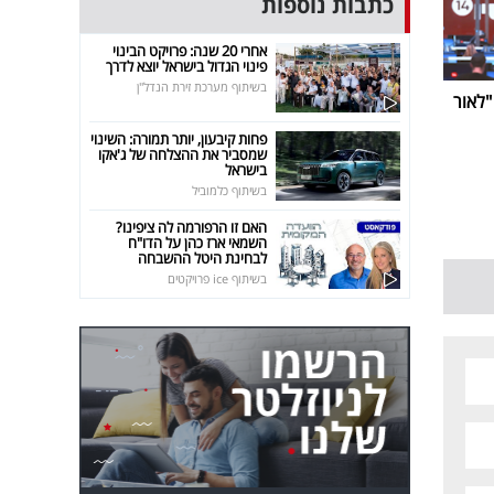
כתבות נוספות
אחרי 20 שנה: פרויקט הבינוי
פינוי הגדול בישראל יוצא לדרך
בשיתוף מערכת זירת הנדל"ן
ביבי נפרדת מערוץ 14: "לאור
פחות קיבעון, יותר תמורה: השינוי
שמסביר את ההצלחה של ג'אקו
בישראל
בשיתוף כלמוביל
האם זו הרפורמה לה ציפינו?
השמאי ארז כהן על הדו"ח
לבחינת היטל ההשבחה
בשיתוף ice פרויקטים