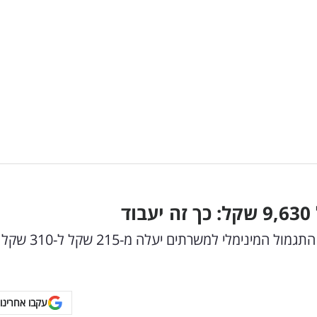
ד
אושר סופית: הצעת חוק לעדכון תגמולי המילואים, התגמול המי
עקבו אחרינו 