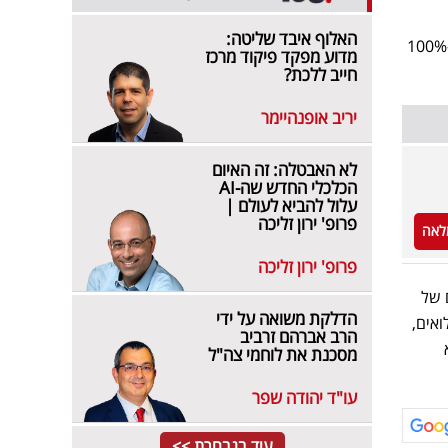
האלוף איבד שליטה:
העלייה הנוצרת עקב העיוות לעד 20% מגובה השכר, מה שיביא את התגמול הכולל למשרת שגם עובד ב-100%
מדוע מפקד פיקוד מרכז
חייב ללכת?
יריב אופנהיימר
לא האבטלה: זה האיום
הכלכלי החדש שה-AI
עלול להביא לעולם |
פרופ' ירון זליכה
לאה
פרופ' ירון זליכה
 של
הדלקת משואה על ידי
ואים,
הרב אברהם זרביב
שא
מסכנת את לוחמי צה"ל
עו"ד יהודה שפר
עוד בנבחרת >>