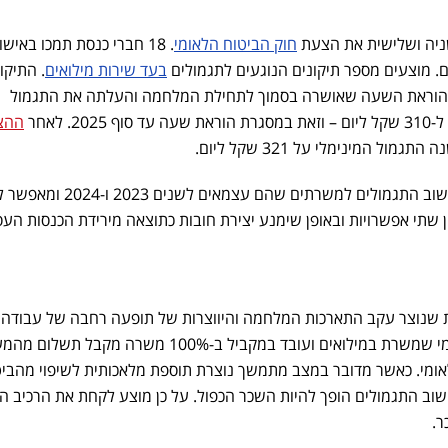
ניה ושלישית את הצעת
חוק הביטוח הלאומי
. 18 חברי כנסת תמכו באישו
. מוצעים מספר תיקונים הנוגעים לתגמולים
בעד שירות מילואים
. התיקון
 הוראת השעה שאושרה בסמוך לתחילת המלחמה והעלתה את התגמול
ההצ
ול המינימלי על 321 שקל ליום.
התיקון השני משנה את שיטת חישוב התגמולים למשרתים שהם עצמא
 שתי אפשרויות ובאופן שימנע יצירת חובות כתוצאה מירידת הכנסות הע
ות שנוצר עקב התארכות המלחמה והיווצרות של תופעה רחבה של עבודה
במקביל לשירות המילואים. כיום מי שמשרת במילואים ועובד במקביל ב-100% משרה מקבל 
אומי. כאשר מדובר במצב מתמשך נוצרת תוספת מלאכותית לשיפוי מהביט
וב התגמולים הופך להיות השכר הכפול. על כן מוצע לקחת את הרכיב ה