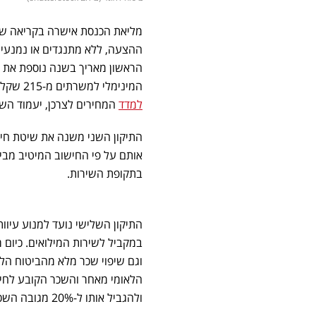
מליאת הכנסת אישרה בקריאה ש
ההצעה, ללא מתנגדים או נמנעים
הראשון מאריך בשנה נוספת את
המינימלי למשרתים מ-215 שקל ל-310 שקל ליום – וזאת במסגרת הוראת שעה עד סוף 2025. לאחר
למדד
המחירים לצרכן, יעמוד השנה התגמ
אותם על פי החישוב המיטיב מבין
בתקופת השירות.
התיקון השלישי נועד למנוע עיו
וגם שיפוי שכר מלא מהביטוח הל
הלאומי מאחר והשכר הקובע לחיש
ולהגביל אותו ל-20% מגובה השכר.