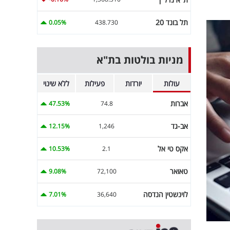
תל בונד 20
0.05%
438.730
מניות בולטות בת"א
עולות
יורדות
פעילות
ללא שינוי
אברות
47.53%
74.8
אב-גד
12.15%
1,246
אקס טי אל
10.53%
2.1
טאואר
9.08%
72,100
לוינשטין הנדסה
7.01%
36,640