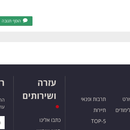
הוסף תגובה
עזרה
רו
ושירותים
ורט
תרבות ופנאי
הרש
עול
לימודים
תיירות
כתבו אלינו
TOP-5