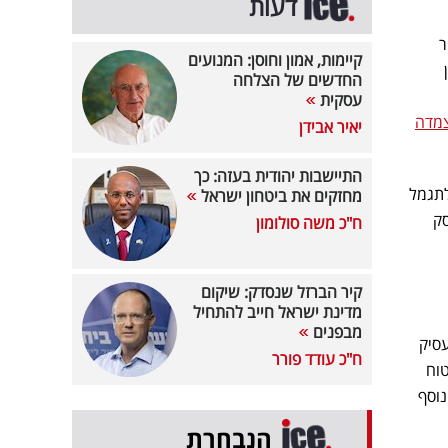
דעות
ר
קיימות, אמון וחוסן: המנועים
החדשים של הצלחה
עסקית
מדה
יאיר אבידן
התיישבות יהודית בעזה: כך
ים לשנים 2023 ו-2024 ומאפשר לתגמל
מחזקים את ביטחון ישראל
סק
ח"כ משה סולומון
קיר הברזל שנסדק: שיקום
מדינת ישראל חייב להתחיל
מבפנים
תשלום מהמעסיק
ח"כ עודד פורר
וח
נוסף
הנבחרת