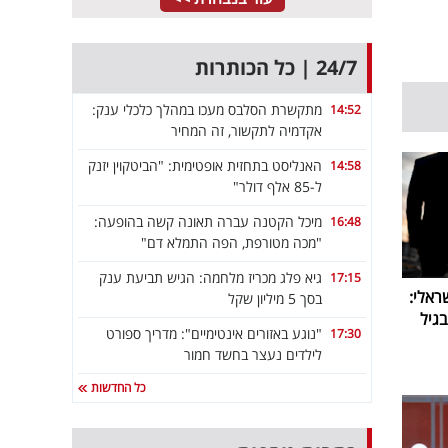
24/7 | כל הכותרות
מתקשרת הסלבס מעכו במהלך כלכלי ענק:
14:52
אקדמיה לתקשור, זה המחיר
האנליסט בתחזית אופטימית: "הביטקוין יזנק
14:58
ל-85 אלף דולר"
מיכל הקטנה עברה תאונה קשה בהופעה:
16:48
"מכה מטורפת, הפה התמלא דם"
גיא פלג מכריז מלחמה: הגיש תביעת ענק
17:15
ראלי:
בסך 5 מיליון שקל
גיל
"נוגע באזורים אינטימיים": מדריך ספורט
17:30
לילדים נעצר בחשד חמור
כל החדשות