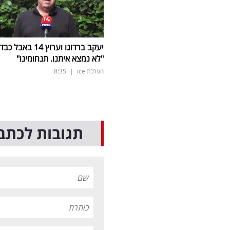
יעקב ברדוגו וערוץ 14 באבל כב
"לא נמצא איתנו. תנחומינו"
מערכת ice
|
8:35
תגובות לכתב