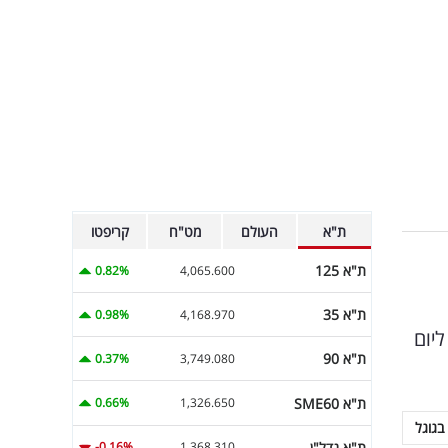
ת"א
העולם
מט"ח
קריפטו
ת"א 125
0.82%
4,065.600
ת"א 35
0.98%
4,168.970
נימלי למשרתים יעלה מ-215 שקל ל-310 שקל ליום
ת"א 90
0.37%
3,749.080
ת"א SME60
0.66%
1,326.650
בגוגל
ת"א נדל"ן
-0.16%
1,368.310