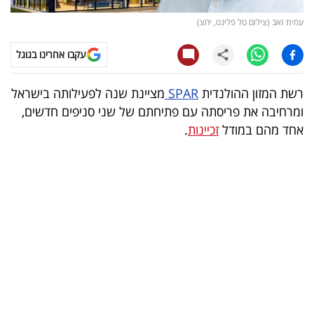
עמית זאב (צילום טל פלינט, יחצ)
קריפטו
עקבו אחרינו בגוגל
ויראלי
רשת המזון ההולנדית
SPAR
מציינת שנה לפעילותה בישראל
טלוויזיה
ומרחיבה את פריסתה עם פתיחתם של שני סניפים חדשים,
עסקי
אחד מהם במודל
זכיינות
.
ספורט
קריירה
ולימודים
מינויים
רייטינג
רכב