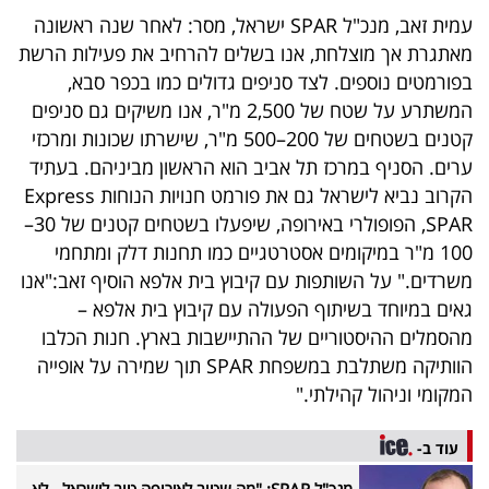
פרסמו
עמית זאב, מנכ"ל SPAR ישראל, מסר: לאחר שנה ראשונה
באייס
מאתגרת אך מוצלחת, אנו בשלים להרחיב את פעילות הרשת
בפורמטים נוספים. לצד סניפים גדולים כמו בכפר סבא,
עקבו
המשתרע על שטח של 2,500 מ"ר, אנו משיקים גם סניפים
אחרינו:
קטנים בשטחים של 200–500 מ"ר, שישרתו שכונות ומרכזי
ערים. הסניף במרכז תל אביב הוא הראשון מביניהם. בעתיד
הקרוב נביא לישראל גם את פורמט חנויות הנוחות Express
SPAR, הפופולרי באירופה, שיפעלו בשטחים קטנים של 30–
100 מ"ר במיקומים אסטרטגיים כמו תחנות דלק ומתחמי
משרדים." על השותפות עם קיבוץ בית אלפא הוסיף זאב:"אנו
גאים במיוחד בשיתוף הפעולה עם קיבוץ בית אלפא –
מהסמלים ההיסטוריים של ההתיישבות בארץ. חנות הכלבו
הוותיקה משתלבת במשפחת SPAR תוך שמירה על אופייה
המקומי וניהול קהילתי."
עוד ב-
מנכ"ל SPAR: "מה שטוב לאירופה טוב לישראל - לא