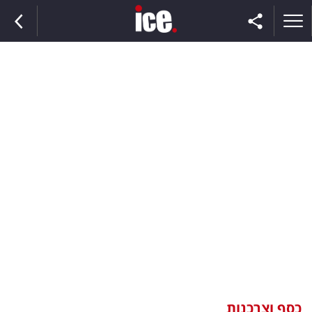
ראשי
הנבחרת
השוק
תקשורת
ומדיה
כסף
וצרכנות
כסף וצרכנות