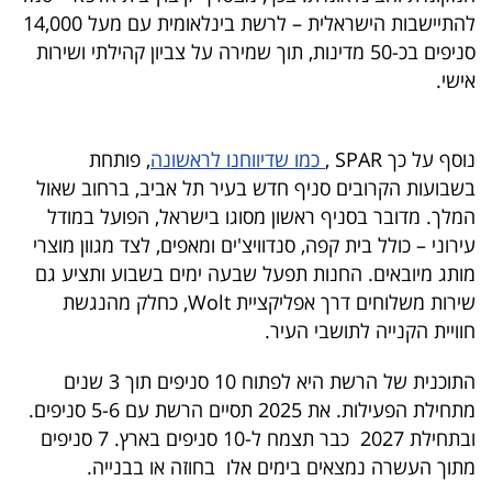
40
להתיישבות הישראלית – לרשת בינלאומית עם מעל 14,000
סניפים בכ-50 מדינות, תוך שמירה על צביון קהילתי ושירות
אישי.
שיתופי
פעולה
נוסף על כך SPAR ,
כמו שדיווחנו לראשונה
, פותחת
בשבועות הקרובים סניף חדש בעיר תל אביב, ברחוב שאול
המלך. מדובר בסניף ראשון מסוגו בישראל, הפועל במודל
דרושים
עירוני – כולל בית קפה, סנדוויצ'ים ומאפים, לצד מגוון מוצרי
מותג מיובאים. החנות תפעל שבעה ימים בשבוע ותציע גם
ניוזלטרים
שירות משלוחים דרך אפליקציית Wolt, כחלק מהנגשת
חוויית הקנייה לתושבי העיר.
התוכנית של הרשת היא לפתוח 10 סניפים תוך 3 שנים
מייל
מתחילת הפעילות. את 2025 תסיים הרשת עם 5-6 סניפים.
אדום
ובתחילת 2027 כבר תצמח ל-10 סניפים בארץ. 7 סניפים
מתוך העשרה נמצאים בימים אלו בחוזה או בבנייה.