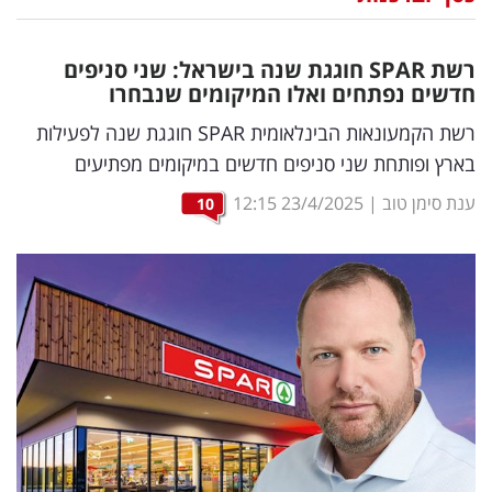
נדל"ן
רשת
SPAR
חוגגת שנה בישראל: שני סניפים
דיגיטל
חדשים נפתחים ואלו המיקומים שנבחרו
וטק
רשת הקמעונאות הבינלאומית SPAR חוגגת שנה לפעילות
בארץ ופותחת שני סניפים חדשים במיקומים מפתיעים
שיווק
ענת סימן טוב
|
23/4/2025
12:15
10
ופרסום
משפט
מדדים
ומחקרים
דעות
רכילות
עסקית