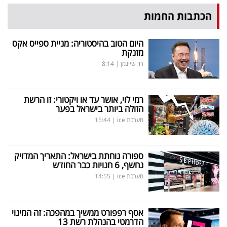
הכתבות החמות
היום הטוב בהיסטוריה: מניית ספייס אקס
מזנקת
רוי שיינמן
|
8:14
רמי לוי, אושר עד או ויקטורי: זו הרשת
הזולה ביותר בישראל בפער
מערכת ice
|
15:44
ספורה נוחתת בישראל: התאריך המדויק
נחשף, 6 חנויות כבר החודש
מערכת ice
|
14:55
אסף רפפורט ממשיך במהפכה: זה המינוי
הדרמטי בהנהלת רשת 13