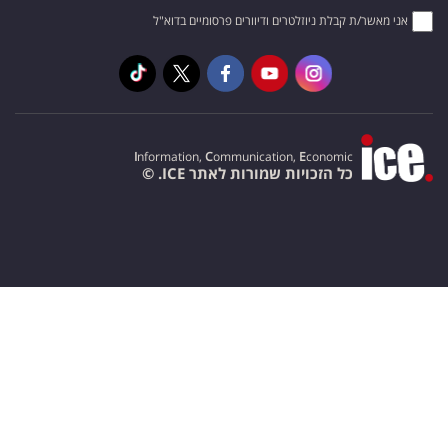
אני מאשר/ת קבלת ניוזלטרים ודיוורים פרסומיים בדוא"ל
I
nformation,
C
ommunication,
E
conomic
כל הזכויות שמורות לאתר ICE. ©