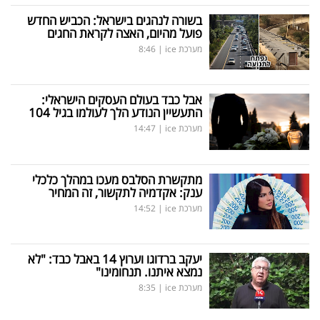
בשורה לנהגים בישראל: הכביש החדש
פועל מהיום, האצה לקראת החגים
מערכת ice
|
8:46
אבל כבד בעולם העסקים הישראלי:
התעשיין הנודע הלך לעולמו בגיל 104
מערכת ice
|
14:47
מתקשרת הסלבס מעכו במהלך כלכלי
ענק: אקדמיה לתקשור, זה המחיר
מערכת ice
|
14:52
יעקב ברדוגו וערוץ 14 באבל כבד: "לא
נמצא איתנו. תנחומינו"
מערכת ice
|
8:35