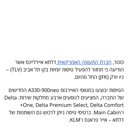
בריאות
תרבות
ופנאי
תיירות
TOP-
כזכור,
חברת התעופה האמריקאית
דלתא איירליינס אשר
5
הודיעה כי תחזור להפעיל טיסות יומיות בקו תל אביב (TLV) –
ניו יורק (JFK) החל מהיום.
המילון
הכלכלי
הטיסות יבוצעו במטוסי האיירבוס A330-900neo החדישים
של החברה, המציעים לנוסעים ארבע מחלקות שירות: Delta
פודקאסט
One, Delta Premium Select, Delta Comfort+
ו־Main Cabin. כרטיסי טיסה ניתן לרכוש גם השותפות של
40
דלתא – אייר פראנס ו־KLM.
UNDER