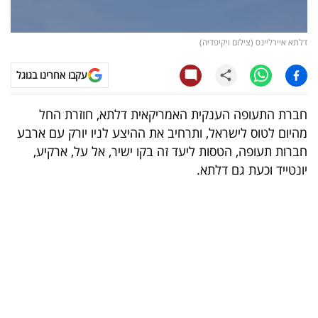
קריפטו
דלתא איירליינס (צילום ויקיפדיה)
ויראלי
עקבו אחרינו בגוגל
טלוויזיה
חברת התעופה הענקית האמריקאית דלתא, חוזרת החל
עסקי
מהיום לטוס לישראל, ותרחיב את ההיצע לניו יורק עם ארבע
ספורט
חברות תעופה, הטסות ליעד זה בקו ישיר, אל על, ארקיע,
יונטייד וכעת גם דלתא.
קריירה
ולימודים
מינויים
רייטינג
רכב