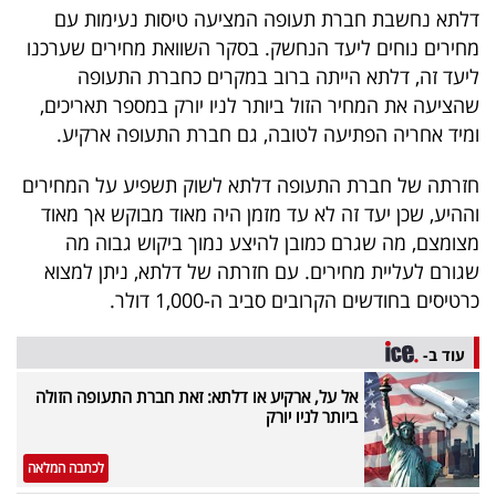
דלתא נחשבת חברת תעופה המציעה טיסות נעימות עם
40
מחירים נוחים ליעד הנחשק. בסקר השוואת מחירים שערכנו
ליעד זה, דלתא הייתה ברוב במקרים כחברת התעופה
שהציעה את המחיר הזול ביותר לניו יורק במספר תאריכים,
שיתופי
ומיד אחריה הפתיעה לטובה, גם חברת התעופה ארקיע.
פעולה
חזרתה של חברת התעופה דלתא לשוק תשפיע על המחירים
וההיע, שכן יעד זה לא עד מזמן היה מאוד מבוקש אך מאוד
מצומצם, מה שגרם כמובן להיצע נמוך ביקוש גבוה מה
דרושים
שגורם לעליית מחירים. עם חזרתה של דלתא, ניתן למצוא
ניוזלטרים
כרטיסים בחודשים הקרובים סביב ה-1,000 דולר.
עוד ב-
מייל
אל על, ארקיע או דלתא: זאת חברת התעופה הזולה
ביותר לניו יורק
אדום
לכתבה המלאה