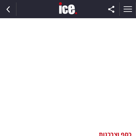
ראשי
הנבחרת
השוק
תקשורת
ומדיה
כסף
וצרכנות
כסף וצרכנות