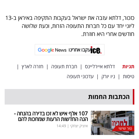
פרסמו
באייס
כזכור, דלתא עזבה את ישראל בעקבות התקיפה באיראן ב-13
ליוני יחד עם כל חברות התעופה הזרות, וכעת שלושה
עקבו
חודשים אחרי היא חוזרת.
אחרינו:
עקבו אחרינו
תגיות
דלתא איירליינס
|
חברת תעופה
|
חזרה לארץ
|
טיסות
|
ניו יורק
|
עדכוני תעופה
הכתבות החמות
107 אלף איש לא זכו בדירה בהנחה -
הנה החדשות הרעות שמחכות להם
איציק יצחקי
|
14:49
טור שישי