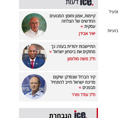
דעות
פעיל
קיימות, אמון וחוסן: המנועים
החדשים של הצלחה
עסקית
כי בשלב הראשון יתבצעו 7 טיסות שבועיות
יאיר אבידן
התיישבות יהודית בעזה: כך
מחזקים את ביטחון ישראל
ח"כ משה סולומון
קיר הברזל שנסדק: שיקום
מדינת ישראל חייב להתחיל
מבפנים
ח"כ עודד פורר
הנבחרת