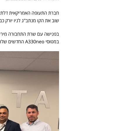
חברת התעופה האמריקאית דלתא א
שוב את הקו מנתב"ג לניו יורק כבר בשבו
במטוסי A330neo החדשים שלה, והחל מחודש דצמבר תכפיל את כמות הטיסות היומיות לישראל וממנה.