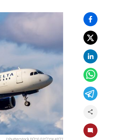
דלתא איירליינס (צילום shutterstock)