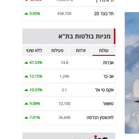
תל בונד 20
0.05%
438.730
מניות בולטות בת"א
עולות
יורדות
פעילות
ללא שינוי
אברות
47.53%
74.8
אב-גד
12.15%
1,246
אקס טי אל
10.53%
2.1
טאואר
9.08%
72,100
לוינשטין הנדסה
7.01%
36,640