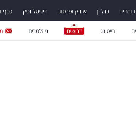
ומדיה
נדל"ן
שיווק ופרסום
דיגיטל וטק
כסף ו
ם
רייטינג
דרושים
ניוזלטרים
מי