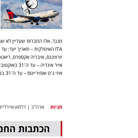
מנגד, אלו החברות שעדיין לא שב
ITA האיטלקית – תאריך יעד: עד ה־1 באוקטובר
יורווינגס, איבריה אקספרס, ריאנאייר, KLM ובריטיש איירווייז - עד ה־25 
אייר אינדיה – עד ה־31 באוקטובר
איזי ג'ט ואמירייטס – עד ה־31 במרץ 2026.
תגיות
ארה"ב
|
דלתא איירליינ
הכתבות החמ