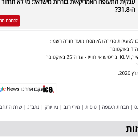
ענקית התעופה האמריקאית בורחת מישראל: מי לא תחזור 
ה-31.8?
לכתבה המ
ו לפעילות סדירה ולא מסרו מועד חזרה רשמי:
באוקטובר
עקבו אחרינו
ס
|
חברות תעופה
|
טיסות
|
מירי רגב
|
ניו יורק
|
נתב"ג
|
שרת התחבו
ות