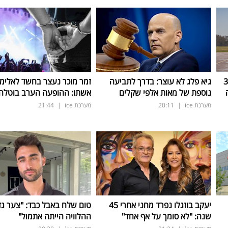
ישראל: 300
גיא פלג לא עוצר: בדרך לתביעה
זמר מוכר נעצר בחשד לאלימו
נוספת של מאות אלפי שקלים
אשתו: ההופעה הערב בוטלה
מערכת ice
|
20:11
מערכת ice
|
21:44
יעקב בוזגלו נפרד מחני אחרי 45
טום שלח באבל כבד: "צער גד
שנה: "לא סומך על אף אחד"
ההלוויה הייתה אתמול"