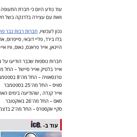
וזאת עם עצירה בלרנקה בשל חש
נכון לעכשיו,
חברות רבות כבר פוע
בלו בירד, פליי דובאי, סייפרוס, אתי
היינאן, אייר פראנס, נאוס, וויז איי
חברות נוספות שכבר הודיעו על מ
אייר בלטיק ואייר סיישל – החל מה־4 בספטמ
טרנסאוויה – החל מה־8 בספטמבר
סוויס – החל מה־25 בספטמבר
אייר קנדה , שהודיעה בימים האחרונים
סאס – החל מה־26 באוקטובר
סקיי אקספרס – החל מה־2 בדצמבר.
עוד ב-