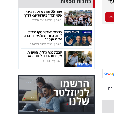
כתבות נוספות
עד
אחרי 20 שנה: פרויקט הבינוי
פינוי הגדול בישראל יוצא לדרך
לאה
בשיתוף מערכת זירת הנדל"ן
כדורגל בעידן הכסף הגדול:
"היום בחדר ההלבשה מדברים
על השקעות"
בשיתוף מגדל ביטוח ופיננסים
קצבת נכות כללית: הטעויות
שגורמות לרבים לוותר מראש
בשיתוף לבנת פורן
רה