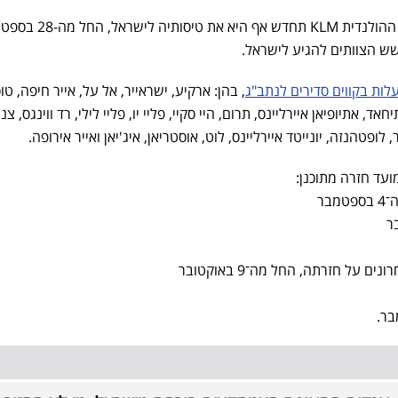
עוד נודע היום כי חברת התעופה ההולנדית KLM תחדש אף היא 
ש הצוותים להגיע לישראל.
לות בקווים סדירים לנתב"ג
, בהן: ארקיע, ישראייר, אל על, אייר חיפה, טוס
חאד, אתיופיאן איירליינס, תרום, היי סקיי, פליי יו, פליי לילי, רד ווינגס, צנ
ר, לופטהנזה, יונייטד איירליינס, לוט, אוסטריאן, איג'יאן ואייר אירופה.
ועד חזרה מתוכנן:
בר
 על חזרתה, החל מה־9 באוקטובר