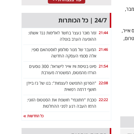
את טיסותיה לישראל, החל מה-28 בספטמבר,
24/7 | כל הכותרות
 אייר,
זמר מוכר נעצר בחשד לאלימות נגד אשתו:
21:44
טרום,
ההופעה הערב בוטלה
המעבר של מנור סולומון לווסטהאם סופי:
21:46
אלה סכומי העסקה החדשה
סיוט בטיסת וויז אייר לישראל: 300 נוסעים
21:54
הורדו מהמטוס, המשטרה מעורבת
"הסרטן התפשט לעצמות": בנו של ג'ו ביידן
22:08
חושף דרמה רפואית
כוכבת "חתונמי" חושפת את הסטטוס הזוגי:
22:22
הרמז העבה רגע לפני ההחלטות
כל החדשות