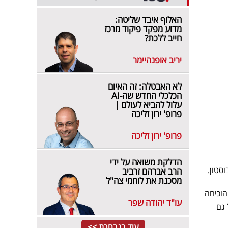
האלוף איבד שליטה:
מדוע מפקד פיקוד מרכז
חייב ללכת?
יריב אופנהיימר
לא האבטלה: זה האיום
הכלכלי החדש שה-AI
עלול להביא לעולם |
פרופ' ירון זליכה
פרופ' ירון זליכה
הדלקת משואה על ידי
סטון.
הרב אברהם זרביב
מסכנת את לוחמי צה"ל
הוכיחה
עו"ד יהודה שפר
 גם
עוד בנבחרת >>