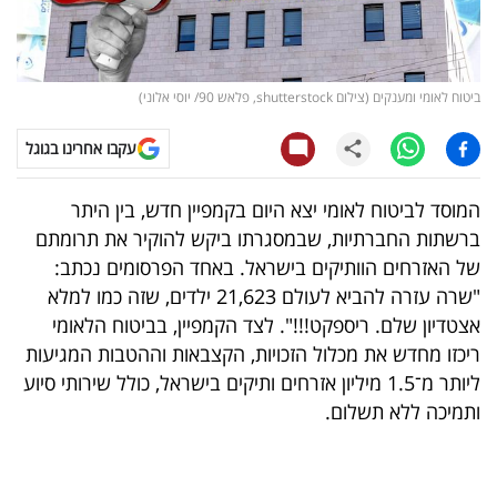
קריפטו
ויראלי
ביטוח לאומי ומענקים (צילום shutterstock, פלאש 90/ יוסי אלוני)
טלוויזיה
עקבו אחרינו בגוגל
עסקי
המוסד לביטוח לאומי יצא היום בקמפיין חדש, בין היתר
ספורט
ברשתות החברתיות, שבמסגרתו ביקש להוקיר את תרומתם
של האזרחים הוותיקים בישראל. באחד הפרסומים נכתב:
קריירה
"שרה עזרה להביא לעולם 21,623 ילדים, שזה כמו למלא
ולימודים
אצטדיון שלם. ריספקט!!!". לצד הקמפיין, בביטוח הלאומי
ריכזו מחדש את מכלול הזכויות, הקצבאות וההטבות המגיעות
מינויים
ליותר מ־1.5 מיליון אזרחים ותיקים בישראל, כולל שירותי סיוע
ותמיכה ללא תשלום.
רייטינג
רכב