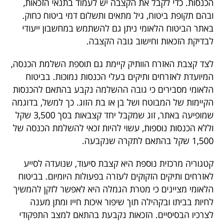
הכנסות. כדי לקבל את הקצבה יש לעמוד בתנאי הזכאות,
40
ובהם תקופת ביטוח, גיל מתאים ותשלום דמי ביטוח כחוק.
באתר הביטוח הלאומי ניתן גם להשתמש במחשבון ייעודי
לבדיקת הזכאות וחישוב גובה הקצבה.
שיתופי
פעולה
לצד קצבת האזרח הוותיק קיימת גם תוספת השלמת הכנסה,
המיועדת לאזרחים ותיקים בעלי הכנסות נמוכות. בביטוח
הלאומי מסבירים כי גובה ההשלמה נקבע בהתאם להכנסות
הקיימות של המבוטח ושל בן או בת הזוג. כך למשל, בדוגמה
דרושים
שמופיעה באתר, זוג שמקבל יחד קצבאות בסך 3,500 שקל
וללא הכנסות נוספות, עשוי להיות זכאי להשלמת הכנסה של
ניוזלטרים
1,500 שקל בהתאם לתקרה שנקבעה.
קטגוריה מרכזית נוספת היא קצבת סיעוד, שנועדה לסייע
מייל
לאזרחים ותיקים הזקוקים לעזרה בפעולות היומיום. בביטוח
אדום
הלאומי מציינים כי מטרת הגמלה היא לאפשר לזקן להמשיך
לחיות בביתו ובקהילה תוך שיפור איכות חייו ומתן מענה
לצרכיו הבסיסיים. הזכאות נקבעת בהתאם למצב התפקודי