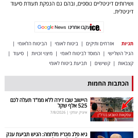
ושירותים דיגיטליים נוספים, ובהם גם הנפקת תעודת סיעוד
דיגיטלית.
עקבו אחרינו
תגיות
אזרחים ותיקים
|
ביטוח לאומי
|
הביטוח הלאומי
|
הגיל השלישי
|
המוסד לביטוח לאומי
|
מיצוי זכויות
|
סיעוד
|
קצבאות
|
קשישים
|
תביעת ביטוח לאומי
הכתבות החמות
היישוב שבו דירה ללא ממ"ד תעלה לכם
525 אלף שקל
איציק יצחקי
|
7/8/2026
עסקאות השבוע בנדל"ן
גיא פלג מכריז מלחמה: הגיש תביעת ענק