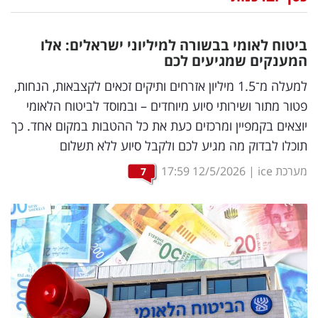
נדל"ן
ביטוח לאומי בבשורה למיליוני ישראלים: אלו
דיגיטל
המענקים שמגיעים לכם
וטק
למעלה מ־1.5 מיליון אזרחים ותיקים זכאים לקצבאות, הנחות,
פטור מתור ושירותי סיוע מיוחדים – ובמוסד לביטוח הלאומי
שיווק
יוצאים בקמפיין ומרכזים כעת את כל ההטבות במקום אחד. כך
ופרסום
תוכלו לבדוק מה מגיע לכם ולקבל סיוע ללא תשלום
משפט
מערכת ice
|
12/5/2026
17:59
7
מדדים
ומחקרים
דעות
רכילות
עסקית