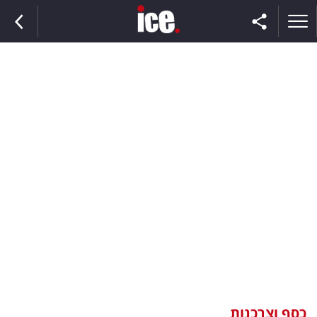
ראשי
הנבחרת
השוק
תקשורת
ומדיה
כסף
וצרכנות
כסף וצרכנות