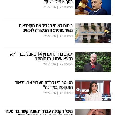
בסך 5 מיליון שקל
מערכת ice
|
7/8/2026
ביטוח לאומי מגדיל את הקצבאות
משמעותית: זו הבשורה לזכאים
מערכת ice
|
7/8/2026
יעקב ברדוגו וערוץ 14 באבל כבד: "לא
נמצא איתנו. תנחומינו"
מערכת ice
|
7/8/2026
מגי טביבי נפרדת מערוץ 14: "לאור
התקופה במדינה"
מערכת ice
|
7/8/2026
מיכל הקטנה עברה תאונה קשה בהופעה: