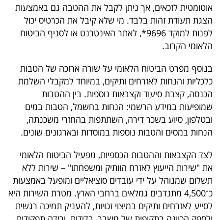
אוטומטית לזכאים, אך ניתן לקבל את ההטבה גם באמצעות
הצגת תעודת זהות בלבד. מי שלא קיבל את הכרטיס יכול
לפנות למוקד 9696*, לאתר האינטרנט או לסניף הביטוח
הלאומי הקרוב.
בנוסף מפרט הביטוח הלאומי על שורה ארוכה של הטבות
כלכליות והנחות לאזרחים ותיקים, במיוחד למקבלי השלמת
הכנסה, קצבת סיעוד וקצבאות נוספות. בין ההטבות
שמופיעות במידע הרשמי: הנחות בחשמל, הטבות במים
ובטלפון, סיוע בשכר דירה, השתתפות בהחזרי משכנתה,
הנחות במסים והטבות נוספות במוסדות ובארגונים שונים.
לצד הקצבאות וההטבות הכספיות, מפעיל הביטוח הלאומי
את "שירות הייעוץ לאזרח הוותיק ומשפחתו" – שירות ללא
תשלום שמנוהל על ידי עובדים סוציאליים ומופעל באמצעות
כ־4,500 מתנדבים גמלאים ברחבי הארץ. מטרת השירות היא
לסייע לאזרחים ותיקים במיצוי זכויות, להעניק תמיכה רגשית
ולספק הכוונה בתקופות של משבר, בדידות, ירידה תפקודית