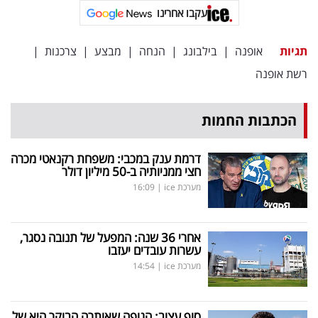
פרסמו
עקבו אחרינו
באייס
תגיות
אופנה
|
בילבונג
|
הנחה
|
מבצע
|
צרכנות
|
עקבו
רשת אופנה
אחרינו:
הכתבות החמות
דרמת ענק במכבי: משפחת רקנאטי מכרה
חצי ממניותיה ב-50 מיליון דולר
מערכת ice
|
16:09
אחרי 36 שנה: המפעל של תנובה נסגר,
עשרות עובדים יעזבו
מערכת ice
|
14:54
סוף עצוב: הגופה שאותרה הבוקר היא של