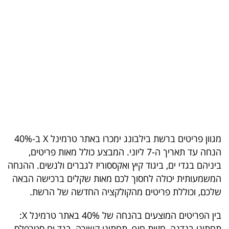
בריאות
תרבות
ופנאי
תיירות
TOP-
5
מגוון פריטים ברשת בילבונג ימכרו באתר טרמינל X ב-40%
המילון
הנחה עד תאריך ה-7 ליוני. המבצע כולל מאות פריטים,
הכלכלי
ביניהם בגדי ים, ביגוד קיץ ואקססוריז לגברים ולנשים. ההנחה
המשמעותית יכולה לחסוך לכם מאות שקלים ברכישה הבאה
פודקאסט
שלכם, וכוללת פריטים מהקולקציה החדשה של הרשת.
40
בין הפריטים המוצעים בהנחה של 40% באתר טרמינל X:
UNDER
תחתוני בנדנה, חזיית חוף, תחתוני קשירה, בגד ים סטרפלס,