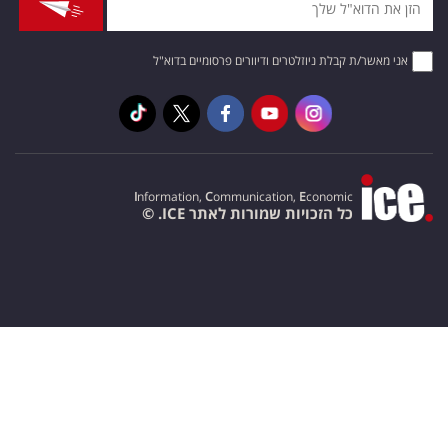
אני מאשר/ת קבלת ניוזלטרים ודיוורים פרסומיים בדוא"ל
I
nformation,
C
ommunication,
E
conomic
כל הזכויות שמורות לאתר ICE. ©