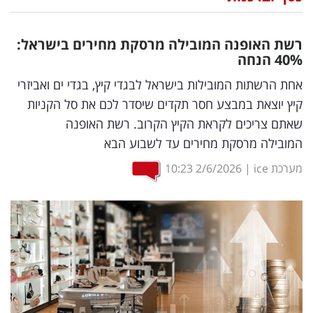
נדל"ן
רשת האופנה המובילה מרסקת מחירים בישראל:
דיגיטל
%
40
הנחה
וטק
אחת הרשתות המובילות בישראל לבגדי קיץ, בגדי ים ואביזרי
קיץ יוצאת במבצע חסר תקדים שיסדר לכם את סל הקניות
שיווק
שאתם צריכים לקראת הקיץ הקרוב. רשת האופנה
ופרסום
המובילה מרסקת מחירים עד לשבוע הבא
משפט
מערכת ice
|
2/6/2026
10:23
מדדים
ומחקרים
דעות
רכילות
עסקית