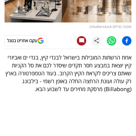
קריפטו
ויראלי
אופנה (צילום shutterstock)
טלוויזיה
עקבו אחרינו בגוגל
עסקי
אחת הרשתות המובילות בישראל לבגדי קיץ, בגדי ים ואביזרי
ספורט
קיץ יוצאת במבצע חסר תקדים שיסדר לכם את סל הקניות
שאתם צריכים לקראת הקיץ הקרוב. בעוד הטמפרטורה בארץ
קריירה
רק עולה ועונת הרחצה החלה באופן רשמי - בילבונג
ולימודים
(Billabong) מרסקת מחירים עד לשבוע הבא.
מינויים
רייטינג
רכב