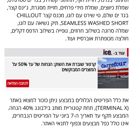
40
שמלת כיווצים, שמלת מידי פרחים, חזיית מסגרת, ג'ינס קצר,
בגד ים שלם, טי שירט עם לוגו, מכנס קצר CHILLOUT
SEAMLESS WASHED SHORT, תיק נשיאה עם לוגו,
שיתופי
שמלה סרוגה בשילוב חרוזים, גופייה בשילוב הדפס דקלים,
פעולה
חולצה מכופתרת אוברסייז ועוד.
עוד ב-
קרפור שוברת את השוק: הנחות של עד 50% על
דרושים
המוצרים המבוקשים
ניוזלטרים
לכתבה המלאה
את כלל הפריטים הכלולים במבצע ניתן כזכור למצוא באתר
מייל
(TERMINAL X), תחת קטגוריית מותג בילבונג 40% הנחה.
אדום
המבצע תקף עד תאריך ה-7 ביוני על הפריטים הנבחרים,
אינו כולל כפל מבצעים וכפוף לתנאי האתר.