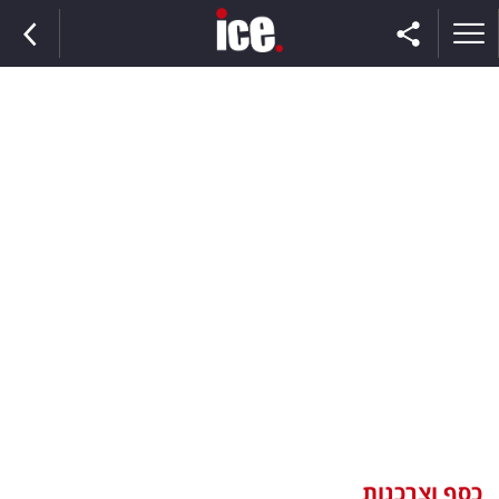
ראשי
הנבחרת
השוק
תקשורת
ומדיה
כסף
וצרכנות
כסף וצרכנות