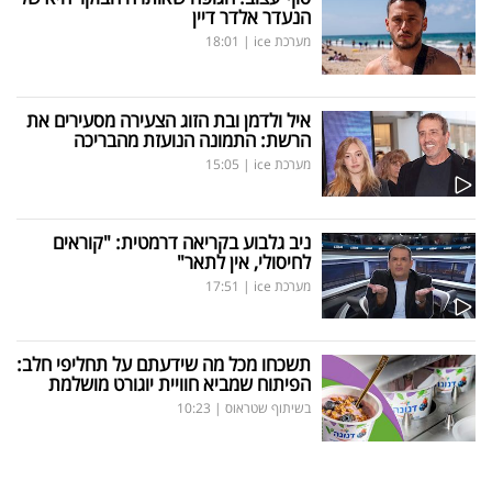
הנעדר אלדר דיין
מערכת ice
|
18:01
איל ולדמן ובת הזוג הצעירה מסעירים את
הרשת: התמונה הנועזת מהבריכה
מערכת ice
|
15:05
ניב גלבוע בקריאה דרמטית: "קוראים
לחיסולי, אין לתאר"
מערכת ice
|
17:51
תשכחו מכל מה שידעתם על תחליפי חלב:
הפיתוח שמביא חוויית יוגורט מושלמת
בשיתוף שטראוס
|
10:23