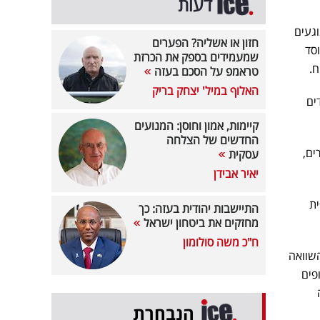
דעות
וגעים
חזון או אשליה? הפערים
סד
שמעמידים בספק את הכרזת
ח.
טראמפ על הסכם בעזה
האלוף במיל' יצחק בריק
ים
קיימות, אמון וחוסן: המנועים
החדשים של הצלחה
רים,
עסקית
יאיר אבידן
ית
התיישבות יהודית בעזה: כך
מחזקים את ביטחון ישראל
ח"כ משה סולומון
עוד כ-9 מיליון שקלים בהשוואה
, שהועברו ל-63 מיזמים וגופים
הנבחרת