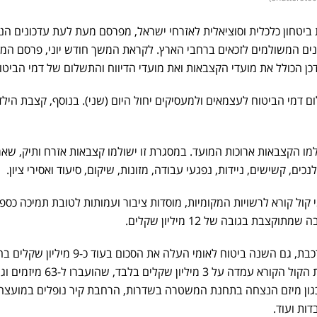
 ביטחון כלכלית וסוציאלית לאזרחי ישראל, מפרסם מעת לעת עדכונים הנ
ים המשולמים לזכאים ברחבי הארץ. לקראת המשך חודש יוני, פרסם המו
כן הכולל את מועדי הקצבאות ואת מועדי הדיווח והתשלום של דמי הביטו
ום דמי הביטוח לעצמאים ולמעסיקים יחול היום (שני). בנוסף, קצבת הילד
החודש, ב־28.6.26, ישולמו הקצבאות ארוכות המועד. במסגרת זו ישולמו קצבאות אזרח ותיק, שא
נכים, קשישים, ניידות, נפגעי עבודה, מזונות, שיקום, סיעוד ואסירי ציון.
ול קורא לרשויות המקומיות, מוסדות ציבור ועמותות לטובת תמיכה כספ
בת בגובה של 12 מיליון שקלים.
ברקע המציאות הביטחונית המורכבת, גם השנה ביטוח לאומי העלה את הסכום ב
לשנתיים הקודמות, בהן בהן עלות הקול הקורא עמדה על 3 מיליון שקלים בלבד
כגון מיזם הנצחה בתחנת המשטרה בשדרות, הרחבת קיר נופלים במועצה
ות ועוד.