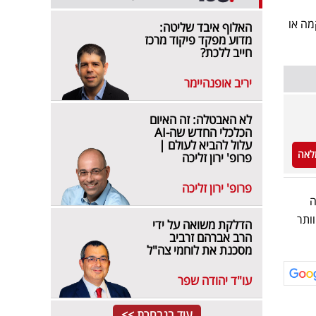
מה או
האלוף איבד שליטה:
מדוע מפקד פיקוד מרכז
חייב ללכת?
יריב אופנהיימר
לא האבטלה: זה האיום
הכלכלי החדש שה-AI
עלול להביא לעולם |
לאה
פרופ' ירון זליכה
פרופ' ירון זליכה
כמה
ותר
הדלקת משואה על ידי
הרב אברהם זרביב
מסכנת את לוחמי צה"ל
עו"ד יהודה שפר
עוד בנבחרת >>