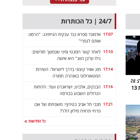
24/7 | כל הכותרות
אדמונד ספרא נגד ענקית הגיימינג: "הרסנו
17:07
אותם לגמרי"
לאחר קשר רומנטי ומיני שנמשך חודשים:
17:10
גילו ש"בן הזוג" היא אישה
מזג אוויר קיצוני בדרך לישראל: השירות
17:14
המטאורולוגי באזהרה חמורה
 זה
הבנקים, אלביט, ישראכרט ועוד: הדוחות
17:16
1
הגדולים השבוע בבורסה
מכבי תל אביב בטירוף: משפחתו של אבו
17:21
פרחי תרוויח מיליון דולר?
כל החדשות