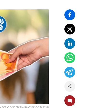
מענקים מביטוח לאומי-אילוסטרציה (צילום shutterstock)