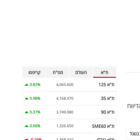
ת"א
העולם
מט"ח
קריפטו
ת"א 125
0.82%
4,065.600
ת"א 35
0.98%
4,168.970
יווח
ת"א 90
0.37%
3,749.080
ת"א SME60
0.66%
1,326.650
בגוגל
ת"א נדל"ן
-0.16%
1,368.310