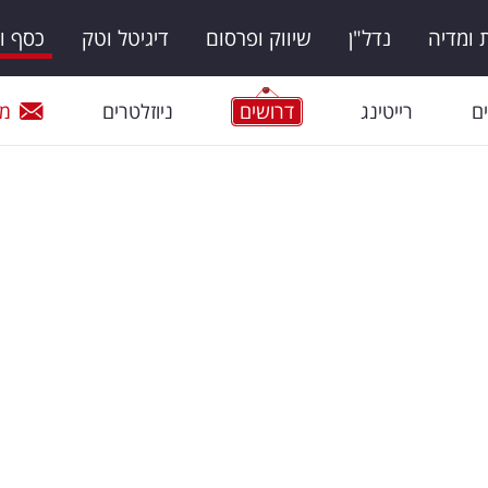
ומדיה
נדל"ן
שיווק ופרסום
דיגיטל וטק
כסף ו
ם
רייטינג
דרושים
ניוזלטרים
מי