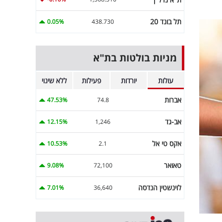
תל בונד 20
0.05%
438.730
מניות בולטות בת"א
עולות
יורדות
פעילות
ללא שינוי
אברות
47.53%
74.8
אב-גד
12.15%
1,246
אקס טי אל
10.53%
2.1
טאואר
9.08%
72,100
לוינשטין הנדסה
7.01%
36,640