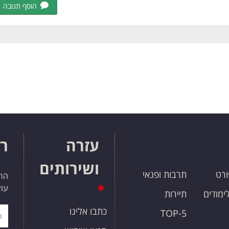
הוסף תגובה
עזרה
רו
ושירותים
ורט
תרבות ופנאי
הרש
עול
לימודים
תיירות
כתבו אלינו
TOP-5