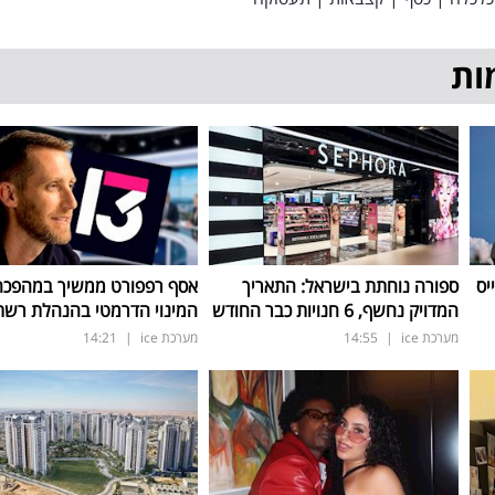
ות
יס
ספורה נוחתת בישראל: התאריך
אסף רפפורט ממשיך במהפכה:
המדויק נחשף, 6 חנויות כבר החודש
המינוי הדרמטי בהנהלת רשת 3
מערכת ice
|
14:55
מערכת ice
|
14:21