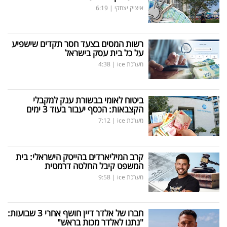
איציק יצחקי
|
6:19
רשות המסים בצעד חסר תקדים שישפיע
על כל בית עסק בישראל
מערכת ice
|
4:38
ביטוח לאומי בבשורת ענק למקבלי
הקצבאות: הכסף יעבור בעוד 3 ימים
מערכת ice
|
7:12
קרב המיליארדים בהייטק הישראלי: בית
המשפט קיבל החלטה דרמטית
מערכת ice
|
9:58
חברו של אלדר דיין חושף אחרי 3 שבועות:
"נתנו לאלדר מכות בראש"