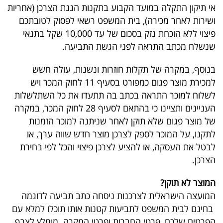
פרסמו
אי תיקון התקלה במועד הקבוע בתקנות הגנת הצרכן (אחריות
באייס
ושירות לאחר מכירה), בית המשפט רשאי לפסוק לטובתכם
פיצוי ללא הוכחת נזק בסכום של עד 10,000 שקל בתנאי
עקבו
שנשלח מכתב התראה לפני הגשת התביעה.
אחרינו:
בנוסף, במקרה של תקלות חוזרות ונשנות, עולה חשש
למכירת מוצר פגום כמפורט בסעיף 11 לחוק המכר ויש
לשלוח למוכר התראה בכתב בה תתעדו את כל השתלשלות
העניינים ותציינו כי בהתאם לסעיף 28 לחוק המכר, במקרה
של מוצר פגום שלא תוקן לאחר שניתנה למוכר הזמנות
לתקנו, על המוכר לספק לצרכן מוצר חדש שווה ערך, או
לבטל את העסקה, או להציע לצרכן פיצוי והכל לפי בחירת
הצרכן.
המוצר לא תוקן?
המועצה הישראלית לצרכנות ניסחה כתב תביעה לדוגמה
בחינם לבית המשפט לתביעות קטנות אותו תוכלו למלא עם
הפרטים שלכם, פרטי החברות ופרטי המקרה. מומלץ לצרף