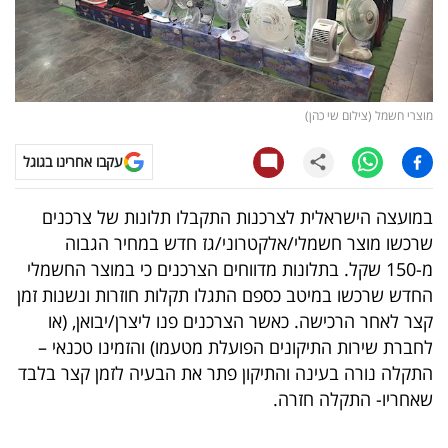
קריפטו
ויראלי
מוצרי חשמל (צילום שי כהן)
טלוויזיה
עקבו אחרינו בגוגל
עסקי
ספורט
במועצה הישראלית לצרכנות התקבלו תלונות של צרכנים
שרכשו מוצר חשמלי/אלקטרוני/גז חדש במחיר הגבוה
קריירה
מ-150 שקל. בתלונות מדווחים הצרכנים כי במוצר החשמלי
ולימודים
החדש שרכשו במיטב כספם התגלו תקלות חוזרות ונשנות זמן
קצר לאחר הרכישה. כאשר הצרכנים פנו ליצרן/יבואן, (או
מינויים
לחברת שירות התיקונים הפועלת מטעמו) והזמינו טכנאי –
התקלה נורה בעינה והתיקון פתר את הבעיה לזמן קצר בלבד
רייטינג
שאחריו- התקלה חזרה.
רכב