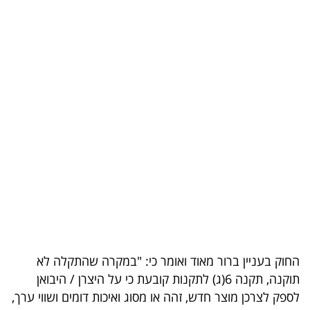
בריאות
תרבות
ופנאי
תיירות
TOP-
5
המילון
הכלכלי
פודקאסט
החוק בעניין ברור מאוד ואומר כי: "במקרה שהתקלה לא
תוקנה, תקנה 6(ג) לתקנות קובעת כי על היצרן / היבואן
40
לספק לצרכן מוצר חדש, זהה או מסוג ואיכות דומים ושווי ערך,
UNDER