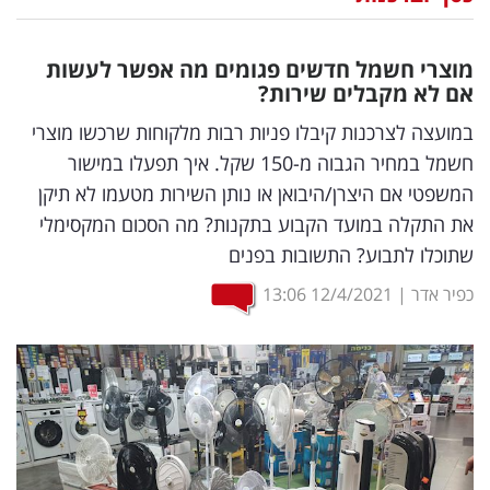
נדל"ן
מוצרי חשמל חדשים פגומים מה אפשר לעשות
דיגיטל
אם לא מקבלים שירות?
וטק
במועצה לצרכנות קיבלו פניות רבות מלקוחות שרכשו מוצרי
חשמל במחיר הגבוה מ-150 שקל. איך תפעלו במישור
שיווק
המשפטי אם היצרן/היבואן או נותן השירות מטעמו לא תיקן
ופרסום
את התקלה במועד הקבוע בתקנות? מה הסכום המקסימלי
שתוכלו לתבוע? התשובות בפנים
משפט
כפיר אדר
|
12/4/2021
13:06
מדדים
ומחקרים
דעות
רכילות
עסקית