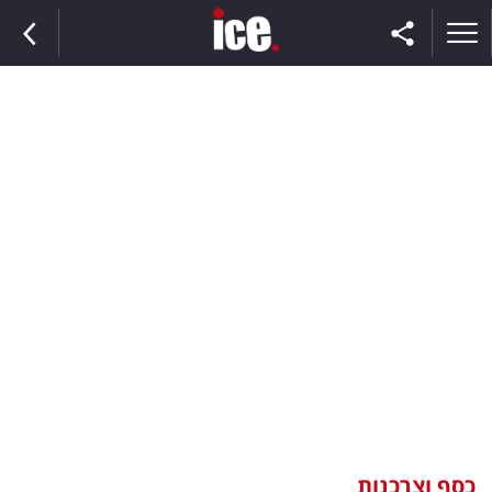
ראשי
הנבחרת
השוק
תקשורת
ומדיה
כסף
וצרכנות
כסף וצרכנות