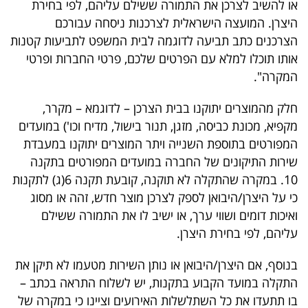
או להשיב לצרכן את התמורה ששילם עליהם, לפי בחירת
40
היצרן. המועצה הישראלית לצרכנות ניסחה עבורכם
הצרכנים כתב תביעה לדוגמה לבית המשפט לתביעות קטנות
אותו תוכלו למלא עם הפרטים שלכם, פרטי החברות ופרטי
שיתופי
המקרה".
פעולה
חלק מהמוצרים יתוקנו בבית הצרכן – לדוגמא – מקרר,
מקפיא, מכונת כביסה, מזגן, תנור בישול, מדיח וכו') במועדים
המפורטים בתוספת השנייה ויתר המוצרים יתוקנו במעבדת
דרושים
שירות התיקונים של החברה במועדים המפורטים בתקנה
10. במקרה שהתקלה לא תוקנה, קובעת תקנה 6(ג) לתקנות
ניוזלטרים
כי על היצרן/היבואן לספק לצרכן מוצר חדש, זהה או מסוג
ואיכות דומים ושווי ערך, או ישיב לו את התמורה ששילם
עליהם, לפי בחירת היצרן.
מייל
אדום
בנוסף, אם היצרן/היבואן או נותן השירות מטעמו לא תיקן את
התקלה במועד הקבוע בתקנות, יש לשלוח התראה בכתב –
בו תתעדו את כל השתלשלות האירועים וציינו כי במקרה של