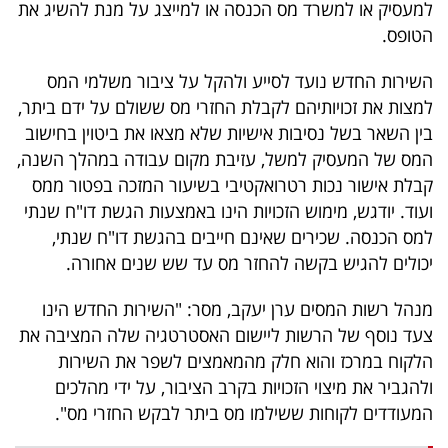
פרסמו
למעסיק או למשרד מס הכנסה או למייצג על מנת להשיג את
הטופס.
באייס
השירות החדש נועד לסייע ולהקל על ציבור משלמי המס
עקבו
למצות את זכויותיהם לקבלת החזרי מס ששולם על ידם ביתר,
אחרינו:
בין השאר בשל נסיבות אישיות שלא מצאו את ביטוין בחישוב
המס של המעסיק למשל, עזיבת מקום עבודה במהלך השנה,
קבלת אישור נכות רטרואקטיבי בשיעור המזכה בפטור ממס
ועוד. יודגש, מימוש הזכויות הינו באמצעות הגשת דו"ח שנתי
למס הכנסה. שכירים שאינם חייבים בהגשת דו"ח שנתי,
יכולים להגיש בקשה להחזר מס עד שש שנים אחורה.
מנהל רשות המסים ערן יעקב, מסר: "השירות החדש הינו
צעד נוסף של הרשות ליישום האסטרטגיה שלה המציבה את
הלקוח במרכז והוא חלק מהמאמצים לשפר את השירות
ולהגביר את מיצוי הזכויות בקרב הציבור, על ידי מהלכים
המעודדים לקוחות ששילמו מס ביתר לבקש החזרי מס".