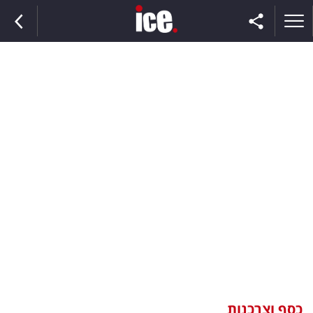
ראשי
הנבחרת
השוק
תקשורת
ומדיה
כסף
וצרכנות
כסף וצרכנות