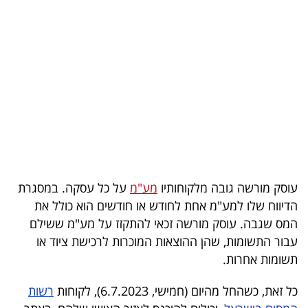
בריאות
תרבות
ופנאי
תיירות
TOP-
5
עוסק מורשה גובה מלקוחותיו
מע"מ
על כל עסקה. במסגרת
המילון
הדיווח שלו למע"מ אחת לחודש או חודשים הוא כולל את
הכלכלי
המס שגבה. עוסק מורשה זכאי להתקזז על מע"מ ששילם
עבור התשומות, שהן ההוצאות המוכרות לרכישת ציוד או
פודקאסט
תשומות אחרות.
40
כל זאת, כשהחל מהיום (חמישי, 6.7.2023), לקוחות
רשות
UNDER