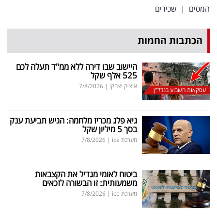
המסים
|
שכירים
הכתבות החמות
היישוב שבו דירה ללא ממ"ד תעלה לכם
525 אלף שקל
איציק יצחקי
|
7/8/2026
עסקאות השבוע בנדל"ן
גיא פלג מכריז מלחמה: הגיש תביעת ענק
בסך 5 מיליון שקל
מערכת ice
|
7/8/2026
ביטוח לאומי מגדיל את הקצבאות
משמעותית: זו הבשורה לזכאים
מערכת ice
|
7/8/2026