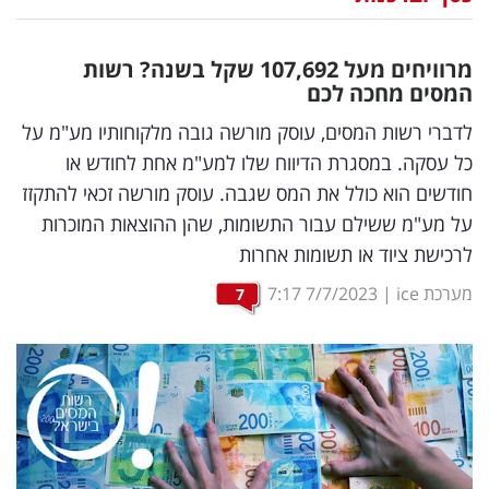
נדל"ן
מרוויחים מעל 107,692 שקל בשנה? רשות
דיגיטל
המסים מחכה לכם
וטק
לדברי רשות המסים, עוסק מורשה גובה מלקוחותיו מע"מ על
כל עסקה. במסגרת הדיווח שלו למע"מ אחת לחודש או
שיווק
חודשים הוא כולל את המס שגבה. עוסק מורשה זכאי להתקזז
ופרסום
על מע"מ ששילם עבור התשומות, שהן ההוצאות המוכרות
לרכישת ציוד או תשומות אחרות
משפט
מערכת ice
|
7/7/2023
7:17
7
מדדים
ומחקרים
דעות
רכילות
עסקית