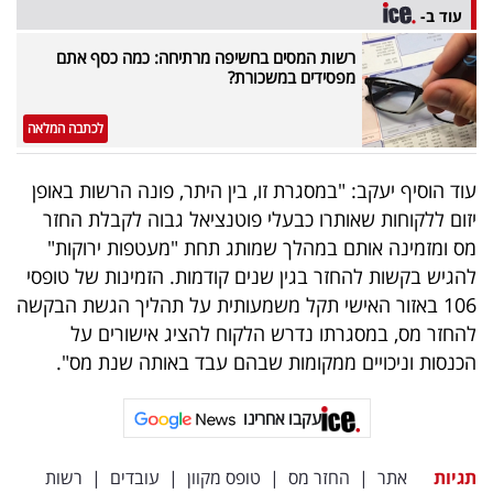
עוד ב-
רשות המסים בחשיפה מרתיחה: כמה כסף אתם
מפסידים במשכורת?
לכתבה המלאה
עוד הוסיף יעקב: "במסגרת זו, בין היתר, פונה הרשות באופן
יזום ללקוחות שאותרו כבעלי פוטנציאל גבוה לקבלת החזר
מס ומזמינה אותם במהלך שמותג תחת "מעטפות ירוקות"
להגיש בקשות להחזר בגין שנים קודמות. הזמינות של טופסי
106 באזור האישי תקל משמעותית על תהליך הגשת הבקשה
להחזר מס, במסגרתו נדרש הלקוח להציג אישורים על
הכנסות וניכויים ממקומות שבהם עבד באותה שנת מס".
עקבו אחרינו
תגיות
אתר
|
החזר מס
|
טופס מקוון
|
עובדים
|
רשות