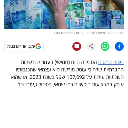
קריפטו
ויראלי
רשות המסים יוצאת למלחמה (צילום shutterstock)
טלוויזיה
עקבו אחרינו בגוגל
עסקי
ספורט
רשות המסים
הסבירה היום (חמישי) בעמודי הרשתות
החברתיות שלה כי עוסק מורשה הוא עצמאי שהכנסותיו
קריירה
השנתיות עולות על 107,692 שקל בשנת 2023, או שהוא
ולימודים
עוסק במקצועות חופשיים כמו שמאי, פסיכולוג,עו"ד וכו'.
מינויים
רייטינג
רכב