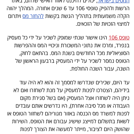
המסים בישראל
, יכולים להיכנס לאזור האישי שלהם, באתר
40
הרשות ולהפיק טופסי 106 עד 6 שנים אחורה. המהלך יהווה
הקלה משמעותית בתהליך הגשת בקשות
להחזר מס
ויתרום
למיצוי הזכויות של הזכאים.
שיתופי
טופס 106
הינו אישור שנתי שמופק לשכיר על ידי כל מעסיק
פעולה
בנפרד, ומרכז את נתוני המשכורת וניכויי המס וההפרשות
הסוציאליות מכל החודשים בשנת המס. בהתאם לחוק,
הטופס נמסר לשכיר על ידי המעסיק ברבעון הראשון של
דרושים
השנה, עבור השנה החולפת.
ניוזלטרים
עד היום, שכירים שנדרשו למסמך זה והוא לא היה עוד
בידיהם, הצטרכו לפנות למעסיק על מנת לשחזרו ואם לא
ניתן היה לשחזרו אצל המעסיק (אם בשל סגירת מקום
מייל
העבודה או מכל סיבה אחרת), היו נדרשים אותם עובדים
אדום
לפנות למשרד מס הכנסה באזור מגוריהם לשחזור הטופס או
לשאת בתשלום למייצג שישיג עבורם את הטופס. השירות
שהושק היום לציבור, מייתר למעשה את הצורך לפנות