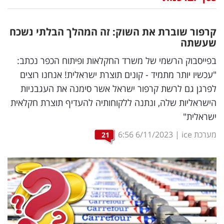
נדל"ן
קרפור שוברת את השוק: זה המהלך הבלתי נשכח
דיגיטל
שעשתה
וטק
בפייסבוק הרשמי של משרד החקלאות ופיתוח הכפר נכתב:
"עכשיו יותר מתמיד - קונים תוצרת ישראלית! אנחנו רוצים
שיווק
לפרגן גם לרשת קרפור ישראל אשר סימנה את העגבניות
ופרסום
הישראליות שלה, ונתנה ללקוחותיה להעדיף תוצרת חקלאית
ישראלית"
משפט
מערכת ice
|
6/11/2023
6:56
21
מדדים
ומחקרים
דעות
רכילות
עסקית