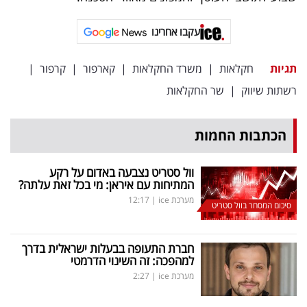
פרסמו
באייס
עקבו אחרינו
עקבו
תגיות
חקלאות
|
משרד החקלאות
|
קארפור
|
קרפור
|
אחרינו:
רשתות שיווק
|
שר החקלאות
הכתבות החמות
וול סטריט נצבעה באדום על רקע
המתיחות עם איראן: מי בכל זאת עלתה?
מערכת ice
|
12:17
סיכום המסחר בוול סטריט
חברת התעופה בבעלות ישראלית בדרך
למהפכה: זה השינוי הדרמטי
מערכת ice
|
2:27