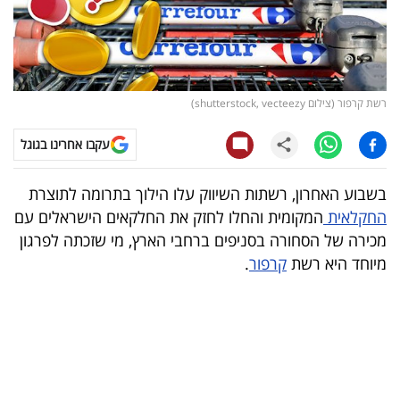
קריפטו
ויראלי
רשת קרפור (צילום shutterstock, vecteezy)
טלוויזיה
עקבו אחרינו בגוגל
עסקי
ספורט
בשבוע האחרון, רשתות השיווק עלו הילוך בתרומה לתוצרת
החקלאית
המקומית והחלו לחזק את החלקאים הישראלים עם
קריירה
מכירה של הסחורה בסניפים ברחבי הארץ, מי שזכתה לפרגון
ולימודים
מיוחד היא רשת
קרפור
.
מינויים
רייטינג
רכב