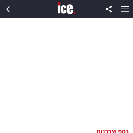
ראשי
הנבחרת
השוק
תקשורת
ומדיה
כסף
וצרכנות
כסף וצרכנות