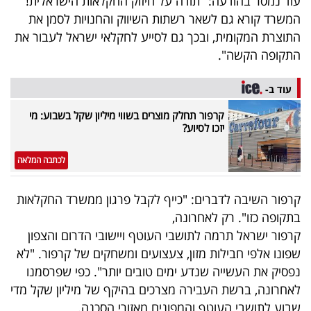
עוד נמסר בהודעה: "תודה על חיזוק החקלאות הישראלית!
40
המשרד קורא גם לשאר רשתות השיווק והחנויות לסמן את
התוצרת המקומית, ובכך גם לסייע לחקלאי ישראל לעבור את
התקופה הקשה".
שיתופי
פעולה
עוד ב-
קרפור תחלק מוצרים בשווי מיליון שקל בשבוע: מי
יזכו לסיוע?
דרושים
לכתבה המלאה
ניוזלטרים
קרפור השיבה לדברים: "כייף לקבל פרגון ממשרד החקלאות
בתקופה כזו". רק לאחרונה,
קרפור ישראל תרמה לתושבי העוטף ויישובי הדרום והצפון
מייל
שפונו אלפי חבילות מזון, צעצועים ומשחקים של קרפור. "לא
אדום
נפסיק את העשייה שנדע ימים טובים יותר". כפי שפרסמנו
לאחרונה, ברשת העבירה מצרכים בהיקף של מיליון שקל מדי
שבוע לתושבי העוטף והמפונים מאזורי הסכנה.