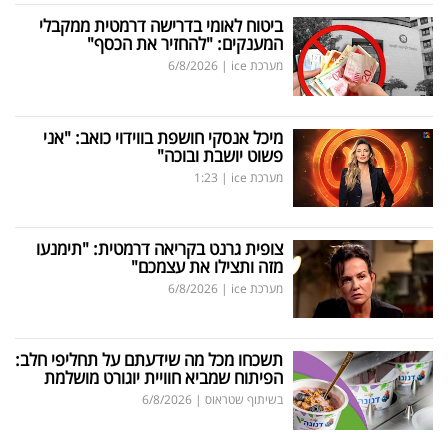
ביטוח לאומי בדרישה דרמטית ממקבלי
המענקים: "להחזיר את הכסף"
מערכת ice
|
6/8/2026
מיכל אנסקי חושפת בווידוי כואב: "אני
פשוט יושבת ובוכה"
מערכת ice
|
1:23
צופית גרנט בקריאה דרמטית: "תימנעו
מזה ותצילו את עצמכם"
מערכת ice
|
6/8/2026
תשכחו מכל מה שידעתם על תחליפי חלב:
הפיתוח שמביא חוויית יוגורט מושלמת
בשיתוף שטראוס
|
6/8/2026