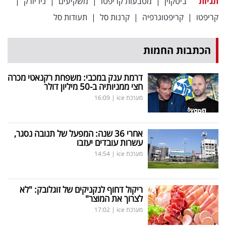
תגיות
ביטקוין
|
מטבעות קריפטו
|
משקיעים
|
ניו יורק
|
פרסמו
קריפטו
|
קריפטוגרפיה
|
קרנות סל
|
תעודות סל
באייס
עקבו
הכתבות החמות
אחרינו:
דרמת ענק במכבי: משפחת רקנאטי מכרה
חצי ממניותיה ב-50 מיליון דולר
מערכת ice
|
16:09
אחרי 36 שנה: המפעל של תנובה נסגר,
עשרות עובדים יעזבו
מערכת ice
|
14:54
ריקול דחוף לנקניקים של זוגלובק: "לא
לצרוך את המוצר"
מערכת ice
|
17:02