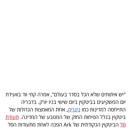
בריאות
תרבות
ופנאי
תיירות
TOP-
5
המילון
הכלכלי
"יש איתותים שלא הכל בסדר בעולם", אמרה קתי ווד בוועידת
יום המשקיעים בביטקוין ביום שישי בניו יורק. בדבריה
פודקאסט
התייחסה למדינות כמו
ניגריה
, אחת המאמצות הגדולות של
ביטקוין בגלל הפיחות החזק של המטבע של המדינה.
תעודת
40
סל
הביטקוין הנקודתית של Ark הפכה לאחת מתעודות הסל
UNDER