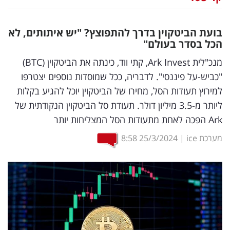
נדל"ן
בועת הביטקוין בדרך להתפוצץ? "יש איתותים, לא
דיגיטל
הכל בסדר בעולם"
וטק
מנכ"לית Ark Invest, קתי ווד, כינתה את הביטקוין (BTC)
"כביש-על פיננסי". לדבריה, ככל שמוסדות נוספים יצטרפו
שיווק
למירוץ תעודות הסל, מחירו של הביטקוין יוכל להגיע בקלות
ופרסום
ליותר מ-3.5 מיליון דולר. תעודת סל הביטקוין הנקודתית של
Ark הפכה לאחת מתעודות הסל המצליחות יותר
משפט
מערכת ice
|
25/3/2024
8:58
מדדים
ומחקרים
דעות
רכילות
עסקית