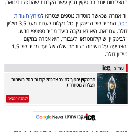
המצליחות יותר בביטקוין מבין עשר הקרנות שהונפקו בינואר.
40
ווד אמרה שכאשר מוסדות נוספים יצטרפו ל
מירוץ תעודות
הסל
, המחיר של הביטקוין יכול בקלות לעלות מעל 3.5 מיליון
שיתופי
דולר. עם זאת, היא לא נקבה ביעד מחיר ספציפי חדש.
פעולה
"לביטקוין יש קילומטראז' לעבור", היא אמרה במקום
והצביעה על השיחה הקודמת שלה של יעד מחיר של 1.5
מיליון דולר.
דרושים
עוד ב-
ניוזלטרים
הביטקוין יהפוך למוצר צריכה? קרנות הסל רושמות
הצלחה מסחררת
לכתבה המלאה
מייל
אדום
עקבו אחרינו