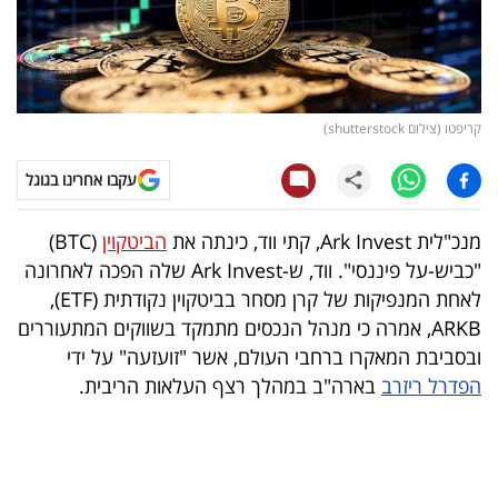
קריפטו
ויראלי
קריפטו (צילום shutterstock)
טלוויזיה
עקבו אחרינו בגוגל
עסקי
ספורט
מנכ"לית Ark Invest, קתי ווד, כינתה את
הביטקוין
(BTC)
"כביש-על פיננסי". ווד, ש-Ark Invest שלה הפכה לאחרונה
קריירה
לאחת המנפיקות של קרן מסחר בביטקוין נקודתית (ETF),
ולימודים
ARKB, אמרה כי מנהל הנכסים מתמקד בשווקים המתעוררים
ובסביבת המאקרו ברחבי העולם, אשר "זועזעה" על ידי
מינויים
הפדרל ריזרב
בארה"ב במהלך רצף העלאות הריבית.
רייטינג
רכב