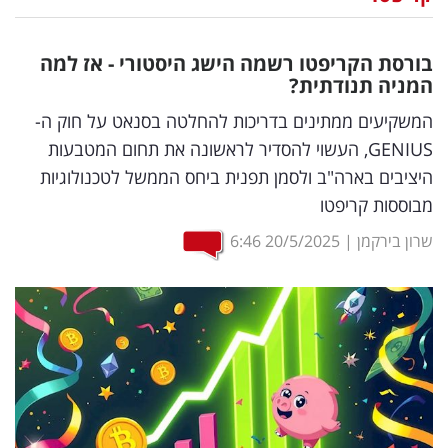
נדל"ן
בורסת הקריפטו רשמה הישג היסטורי - אז למה
דיגיטל
המניה תנודתית?
וטק
המשקיעים ממתינים בדריכות להחלטה בסנאט על חוק ה-
GENIUS, העשוי להסדיר לראשונה את תחום המטבעות
שיווק
היציבים בארה"ב ולסמן תפנית ביחס הממשל לטכנולוגיות
ופרסום
מבוססות קריפטו
משפט
שרון בירקמן
|
20/5/2025
6:46
מדדים
ומחקרים
דעות
רכילות
עסקית