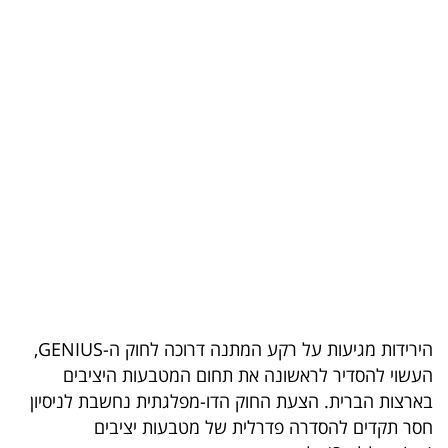
בריאות
תרבות
ופנאי
תיירות
TOP-
5
המילון
הכלכלי
הירידות מגיעות על רקע המתנה דרוכה לחוק ה-GENIUS,
פודקאסט
העשוי להסדיר לראשונה את תחום המטבעות היציבים
בארצות הברית. הצעת החוק הדו-מפלגתית נחשבת לניסיון
40
חסר תקדים להסדרה פדרלית של מטבעות יציבים
UNDER