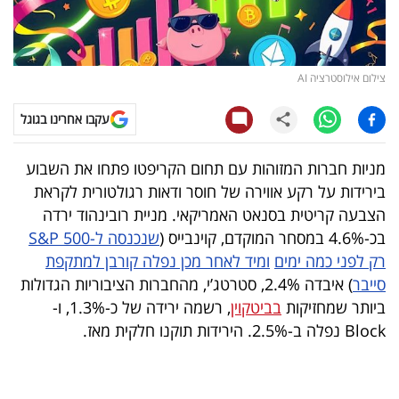
קריפטו
ויראלי
צילום אילוסטרציה AI
טלוויזיה
עקבו אחרינו בגוגל
עסקי
מניות חברות המזוהות עם תחום הקריפטו פתחו את השבוע
ספורט
בירידות על רקע אווירה של חוסר ודאות רגולטורית לקראת
הצבעה קריטית בסנאט האמריקאי. מניית רובינהוד ירדה
קריירה
בכ-4.6% במסחר המוקדם, קוינבייס (
שנכנסה ל-S&P 500
ולימודים
רק לפני כמה ימים
ומיד לאחר מכן נפלה קורבן למתקפת
סייבר
) איבדה 2.4%, סטרטג’י, מהחברות הציבוריות הגדולות
מינויים
ביותר שמחזיקות
בביטקוין
, רשמה ירידה של כ-1.3%, ו-
Block נפלה ב-2.5%. הירידות תוקנו חלקית מאז.
רייטינג
רכב