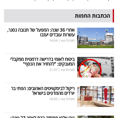
הכתבות החמות
אחרי 36 שנה: המפעל של תנובה נסגר,
עשרות עובדים יעזבו
מערכת ice
|
14:54
ביטוח לאומי בדרישה דרמטית ממקבלי
המענקים: "להחזיר את הכסף"
מערכת ice
|
21:37
ריקול לביסקוויטים האהובים: הפתי בר
יורדים מהמדפים בישראל
מערכת ice
|
18:50
גורי אלפי מתחזק בדת לאחר 23 שנה: