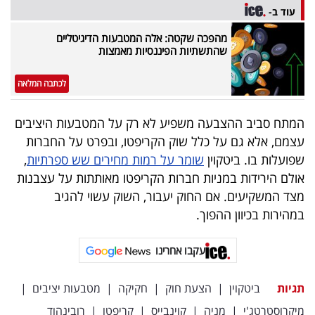
פרסמו
עוד ב-
באייס
מהפכה שקטה: אלה המטבעות הדיגיטליים
שהתשתיות הפיננסיות מאמצות
עקבו
אחרינו:
לכתבה המלאה
המתח סביב ההצבעה משפיע לא רק על המטבעות היציבים
עצמם, אלא גם על כלל שוק הקריפטו, ובפרט על החברות
שפועלות בו. ביטקוין
שומר על רמות מחירים שש ספרתיות
,
אולם הירידות במניות חברות הקריפטו מאותתות על עצבנות
מצד המשקיעים. אם החוק יעבור, השוק עשוי להגיב
במהירות בכיוון ההפוך.
עקבו אחרינו
תגיות
ביטקוין
|
הצעת חוק
|
חקיקה
|
מטבעות יציבים
|
מיקרוסטרטג'י
|
מניה
|
קוינבייס
|
קריפטו
|
רובינהוד