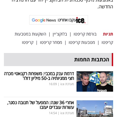
פרסמו
החדשה.
באייס
עקבו אחרינו
עקבו
אחרינו:
תגיות
בורסת קריפטו
|
בלוקצ'יין
|
השקעות במטבעות
קריפטו
|
מטבעות קריפטו
|
מסחר קריפטו
|
קריפטו
הכתבות החמות
דרמת ענק במכבי: משפחת רקנאטי מכרה
חצי ממניותיה ב-50 מיליון דולר
מערכת ice
|
16:09
אחרי 36 שנה: המפעל של תנובה נסגר,
עשרות עובדים יעזבו
מערכת ice
|
14:54