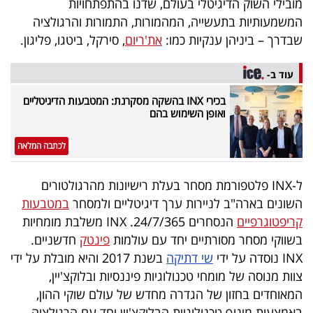
מובילי השוק הדיגיטלי בעולם, שדנו בהתפתחויות
40
המשמעותיות בתעשייה, המהמורות, התמורות והרגולציה
שבדרך – ביניהן ענקיות כמו:
את'ריום
, סירקל, ביטגו, פליגון.
שיתופי
עוד ב-
פעולה
בכירי INX בהשקה מסקרנת: המטבעות הדיגיטליים
ואופן השימוש בהם
לכתבה המלאה
דרושים
ל-INX פלטפורמת מסחר בעלת רישיונות מהרגולטורים
ניוזלטרים
השונים בארה"ב לניירות ערך דיגיטליים ולמסחר
במטבעות
קריפטוגרפיים
הנסחרים 24/7/365. INX משלבת מומחיות
בשווקי מסחר מסורתיים יחד עם עולמות
פינטק
חדשניים.
מייל
INX נוסדה על ידי
שי דתיקה
בשנת 2017 והיא מובלת על ידי
אדום
צוות מנוסה של מומחי טכנולוגיות פיננסיות ובלוקצ'יין,
המאוחדים בחזון של הגדרה מחדש של עולם שוקי ההון,
באמצעות מינוף טכנולוגיית הבלוקצ'יין יחד עם הרגולציה