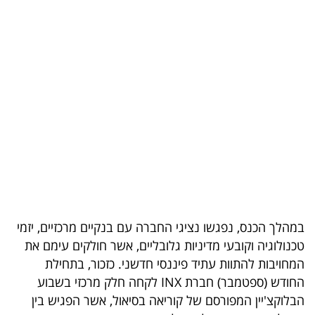
בריאות
תרבות
ופנאי
תיירות
TOP-
5
המילון
הכלכלי
במהלך הכנס, נפגשו נציגי החברה עם בנקיים מרכזיים, יזמי
טכנולוגיה וקובעי מדיניות גלובליים, אשר חולקים עימם את
פודקאסט
המחויבות להתוות עתיד פיננסי חדשני. כזכור, בתחילת
החודש (ספטמבר) חברת INX לקחה חלק מרכזי בשבוע
40
הבלוקצ'יין המפורסם של קוריאה בסיאול, אשר הפגיש בין
UNDER