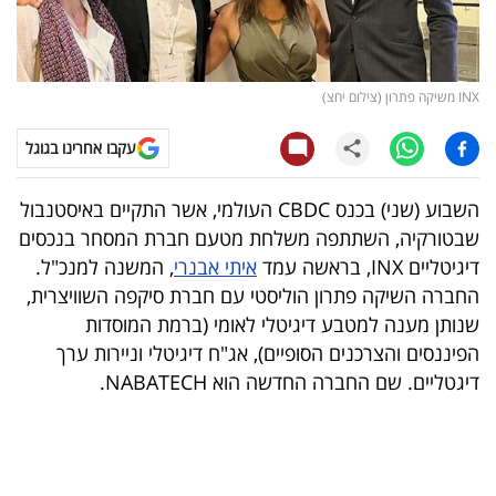
קריפטו
ויראלי
INX משיקה פתרון (צילום יחצ)
טלוויזיה
עקבו אחרינו בגוגל
עסקי
השבוע (שני) בכנס CBDC העולמי, אשר התקיים באיסטנבול
ספורט
שבטורקיה, השתתפה משלחת מטעם חברת המסחר בנכסים
דיגיטליים INX, בראשה עמד
איתי אבנרי
, המשנה למנכ"ל.
קריירה
החברה השיקה פתרון הוליסטי עם חברת סיקפה השוויצרית,
ולימודים
שנותן מענה למטבע דיגיטלי לאומי (ברמת המוסדות
הפיננסים והצרכנים הסופיים), אג"ח דיגיטלי וניירות ערך
מינויים
דיגטליים. שם החברה החדשה הוא NABATECH.
רייטינג
רכב