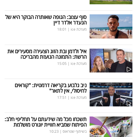
סוף עצוב: הגופה שאותרה הבוקר היא של
הנעדר אלדר דיין
מערכת ice
|
18:01
איל ולדמן ובת הזוג הצעירה מסעירים את
הרשת: התמונה הנועזת מהבריכה
מערכת ice
|
15:05
ניב גלבוע בקריאה דרמטית: "קוראים
לחיסולי, אין לתאר"
מערכת ice
|
17:51
תשכחו מכל מה שידעתם על תחליפי חלב:
הפיתוח שמביא חוויית יוגורט מושלמת
בשיתוף שטראוס
|
10:23