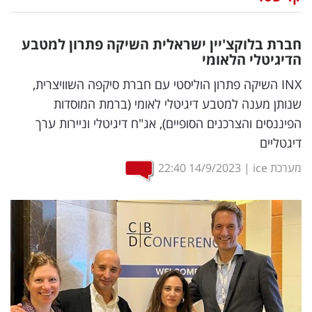
נדל"ן
חברת בלוקצ'יין ישראלית השיקה פתרון למטבע
דיגיטל
הדיגיטלי הלאומי
וטק
INX השיקה פתרון הוליסטי עם חברת סיקפה השוויצרית,
שנותן מענה למטבע דיגיטלי לאומי (ברמת המוסדות
שיווק
הפיננסים והצרכנים הסופיים), אג"ח דיגיטלי וניירות ערך
ופרסום
דיגטליים
משפט
מערכת ice
|
14/9/2023
22:40
מדדים
ומחקרים
דעות
רכילות
עסקית