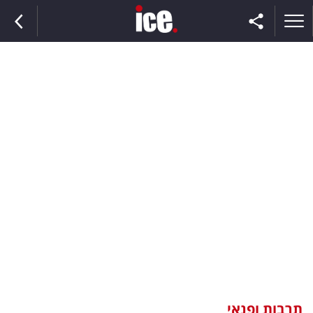
ראשי
הנבחרת
השוק
תקשורת
ומדיה
כסף
וצרכנות
תרבות ופנאי