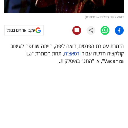
קריפטו
דואה ליפה (צילום אינסטגרם)
ויראלי
עקבו אחרינו בגוגל
טלוויזיה
הזמרת עטורת הפרסים, דואה ליפה, הייתה שותפה לעיצוב
עסקי
קולקציה חדשה עבור
ורסאצ'ה
, תחת הכותרת "La
ספורט
Vacanza", או "החג" באיטלקית.
קריירה
ולימודים
מינויים
רייטינג
רכב