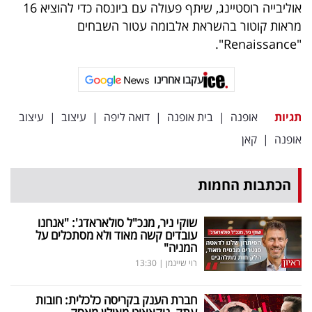
פרסמו
אוליבייה רוסטיינג, שיתף פעולה עם ביונסה כדי להוציא 16
מראות קוטור בהשראת אלבומה עטור השבחים
באייס
"Renaissance".
עקבו
עקבו אחרינו
אחרינו:
תגיות
אופנה
|
בית אופנה
|
דואה ליפה
|
עיצוב
|
עיצוב
אופנה
|
קאן
הכתבות החמות
שוקי ניר, מנכ"ל סולאראדג': "אנחנו
עובדים קשה מאוד ולא מסתכלים על
המניה"
רוי שיינמן
|
13:30
חברת הענק בקריסה כלכלית: חובות