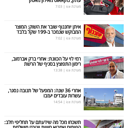
עתק, נוקאאוט מאילון מאסק
מערכת ice
|
7:03
איתן יוחננוף שובר את השוק: המוצר
המבוקש שנמכר ב-199 שקל בלבד
מערכת ice
|
7:02
רמי לוי על הכוונת: אחרי ברק אברמוב,
רימון התפוצץ בסניף של הרשת
מערכת ice
|
13:38
אחרי 36 שנה: המפעל של תנובה נסגר,
עשרות עובדים יעזבו
מערכת ice
|
14:54
תשכחו מכל מה שידעתם על תחליפי חלב:
הפיתוח שמביא חוויית יוגורט מושלמת