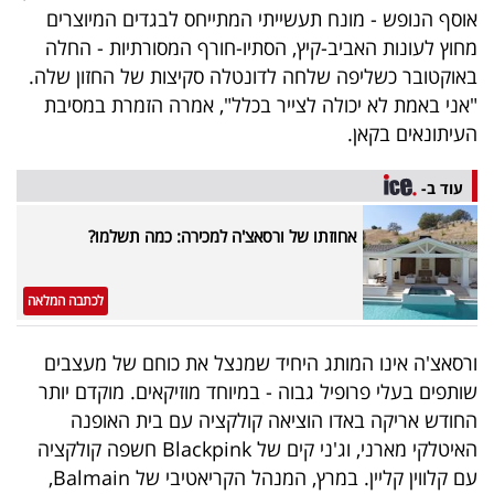
אוסף הנופש - מונח תעשייתי המתייחס לבגדים המיוצרים
40
מחוץ לעונות האביב-קיץ, הסתיו-חורף המסורתיות - החלה
באוקטובר כשליפה שלחה לדונטלה סקיצות של החזון שלה.
"אני באמת לא יכולה לצייר בכלל", אמרה הזמרת במסיבת
שיתופי
העיתונאים בקאן.
פעולה
עוד ב-
אחוזתו של ורסאצ'ה למכירה: כמה תשלמו?
דרושים
ניוזלטרים
לכתבה המלאה
ורסאצ'ה אינו המותג היחיד שמנצל את כוחם של מעצבים
מייל
שותפים בעלי פרופיל גבוה - במיוחד מוזיקאים. מוקדם יותר
אדום
החודש אריקה באדו הוציאה קולקציה עם בית האופנה
האיטלקי מארני, וג'ני קים של Blackpink חשפה קולקציה
עם קלווין קליין. במרץ, המנהל הקריאטיבי של Balmain,