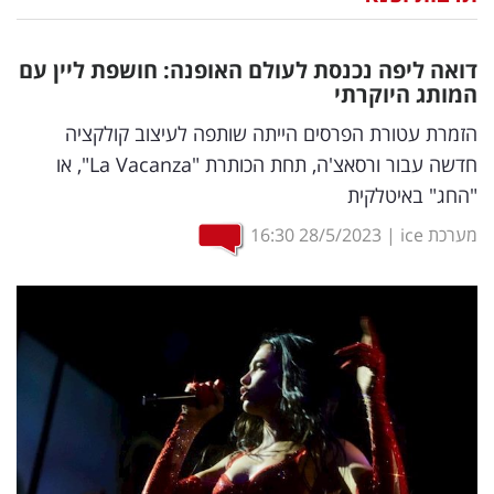
נדל"ן
דואה ליפה נכנסת לעולם האופנה: חושפת ליין עם
דיגיטל
המותג היוקרתי
וטק
הזמרת עטורת הפרסים הייתה שותפה לעיצוב קולקציה
חדשה עבור ורסאצ'ה, תחת הכותרת "La Vacanza", או
שיווק
"החג" באיטלקית
ופרסום
מערכת ice
|
28/5/2023
16:30
משפט
מדדים
ומחקרים
דעות
רכילות
עסקית