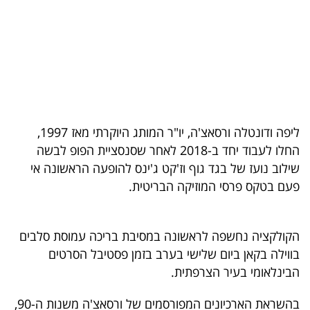
בריאות
תרבות
ופנאי
תיירות
ליפה ודונטלה ורסאצ'ה, יו"ר המותג היוקרתי מאז 1997,
TOP-
החלו לעבוד יחד ב-2018 לאחר שסנסציית הפופ לבשה
5
שילוב נועז של בגד גוף וז'קט ג'ינס להופעה הראשונה אי
פעם בטקס פרסי המוזיקה הבריטית.
המילון
הכלכלי
הקולקציה נחשפה לראשונה במסיבת בריכה עמוסת סלבים
פודקאסט
בווילה בקאן ביום שלישי בערב בזמן פסטיבל הסרטים
הבינלאומי בעיר הצרפתית.
40
UNDER
בהשראת הארכיונים המפורסמים של ורסאצ'ה משנות ה-90,