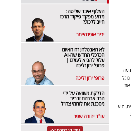
האלוף איבד שליטה:
מדוע מפקד פיקוד מרכז
חייב ללכת?
יריב אופנהיימר
לא האבטלה: זה האיום
הכלכלי החדש שה-AI
עלול להביא לעולם |
פרופ' ירון זליכה
בעוד
גוגל
פרופ' ירון זליכה
מספקת את
הדלקת משואה על ידי
הרב אברהם זרביב
מסכנת את לוחמי צה"ל
ם. הוא
עו"ד יהודה שפר
עוד בנבחרת >>