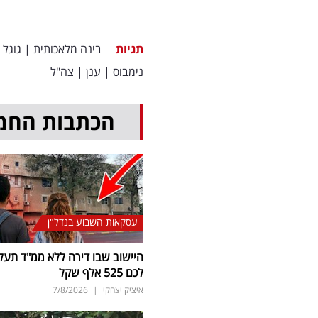
תגיות
בינה מלאכותית
|
גוגל
נימבוס
|
ענן
|
צה"ל
הכתבות החמ
עסקאות השבוע בנדל"ן
היישוב שבו דירה ללא ממ"ד תעל
לכם 525 אלף שקל
איציק יצחקי
|
7/8/2026