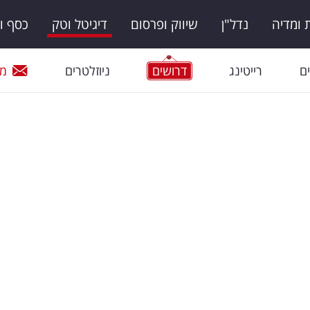
ומדיה
נדל"ן
שיווק ופרסום
דיגיטל וטק
כסף ו
ם
רייטינג
דרושים
ניוזלטרים
מי