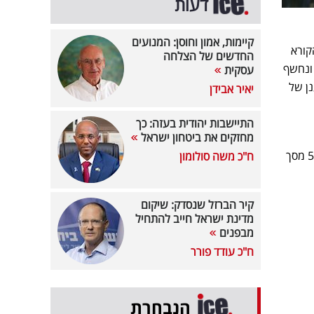
דעות
קיימות, אמון וחוסן: המנועים
קורא
החדשים של הצלחה
ונחשף
עסקית
נן של
יאיר אבידן
התיישבות יהודית בעזה: כך
מחזקים את ביטחון ישראל
למטרות צבאיות. החתימה על המסמך מהווה כ-5% מסך
ח"כ משה סולומון
קיר הברזל שנסדק: שיקום
מדינת ישראל חייב להתחיל
מבפנים
ח"כ עודד פורר
הנבחרת