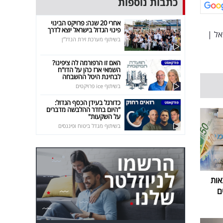
כתבות נוספות
אחרי 20 שנה: פרויקט הבינוי
פינוי הגדול בישראל יוצא לדרך
אל
|
בשיתוף מערכת זירת הנדל"ן
האם זו הרפורמה לה ציפינו?
השמאי ארז כהן על הדו"ח
לבחינת היטל ההשבחה
בשיתוף ice פרויקטים
כדורגל בעידן הכסף הגדול:
"היום בחדר ההלבשה מדברים
על השקעות"
בשיתוף מגדל ביטוח ופיננסים
אות
ם