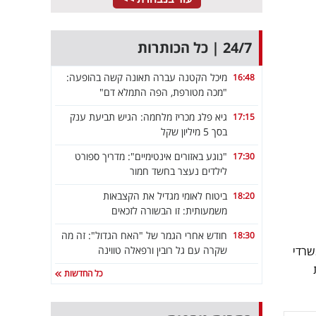
24/7 | כל הכותרות
מיכל הקטנה עברה תאונה קשה בהופעה:
16:48
"מכה מטורפת, הפה התמלא דם"
גיא פלג מכריז מלחמה: הגיש תביעת ענק
17:15
בסך 5 מיליון שקל
"נוגע באזורים אינטימיים": מדריך ספורט
17:30
לילדים נעצר בחשד חמור
ביטוח לאומי מגדיל את הקצבאות
18:20
משמעותית: זו הבשורה לזכאים
חודש אחרי הגמר של "האח הגדול": זה מה
18:30
יועד למשרדי
שקרה עם גל רובין ורפאלה טווינה
כל החדשות