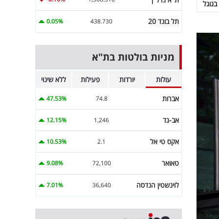
בגוגל
תל בונד 20
0.05%
438.730
מניות בולטות בת"א
עולות
יורדות
פעילות
ללא שינוי
אברות
47.53%
74.8
אב-גד
12.15%
1,246
אקס טי אל
10.53%
2.1
טאואר
9.08%
72,100
לוינשטין הנדסה
7.01%
36,640