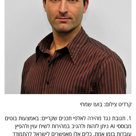
40
שיתופי
פעולה
דרושים
ניוזלטרים
קרדיט צילום: בועז שמחי
מייל
אדום
1. תגובת נגד מהירה לאלפי תכנים שקריים: באמצעות בוטים
מבוססי AI ניתן לזהות ולהגיב במהירות לשיח עוין ולהפיץ
עובדות בזמן אמת. כלים אלו מאפשרים לישראל להתמודד