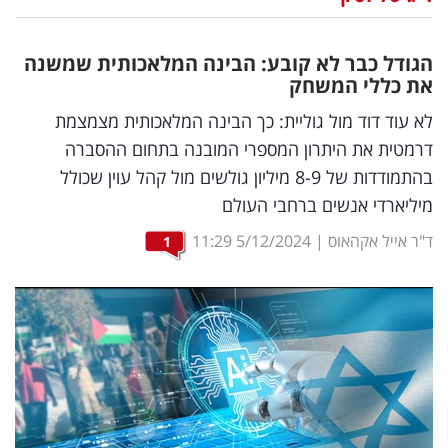
נדל"ן
הגודל כבר לא קובע: הבינה המלאכותית שמשנה
דיגיטל
את כללי המשחק
וטק
לא עוד דוד מול גוליית: כך הבינה המלאכותית מצמצמת
דרמטית את היתרון המספרי המובנה בתחום ההסברה
שיווק
בהתמודדות של 8-9 מיליון גולשים מול קהל עוין שכולל
ופרסום
מיליארדי אנשים ברחבי העולם
משפט
ד"ר אייל אקהאוס
|
5/12/2024
11:29
1
מדדים
ומחקרים
דעות
רכילות
עסקית