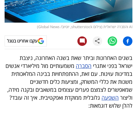
קריפטו
ויראלי
AI והסברה ישראלית (צילום shutterstock, יוטיוב/ Global News)
טלוויזיה
עקבו אחרינו בגוגל
עסקי
בשנים האחרונות וביתר שאת בשנה האחרונה, ניצבת
ספורט
ישראל בפני אתגרי
הסברה
משמעותיים מול מיליארדי אנשים
במדינות עוינות. עם זאת, ההתפתחויות בבינה המלאכותית
קריירה
משנות את כללי המשחק, ומציעות כלים חדשניים
ולימודים
שמאפשרים לצמצם פערים עצומים במשאבים ובקנה מידה,
וליצור
השפעה
גלובלית ממוקדת ואפקטיבית. איך זה עובד?
מינויים
להלן שלוש דוגמאות:
רייטינג
רכב