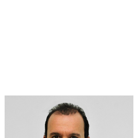
בריאות
תרבות
ופנאי
תיירות
TOP-
5
המילון
הכלכלי
פודקאסט
40
UNDER