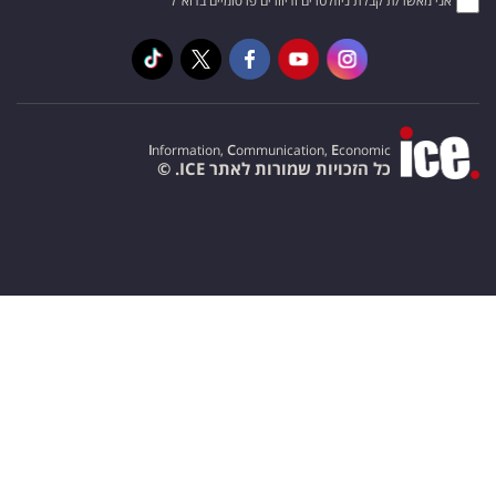
אני מאשר/ת קבלת ניוזלטרים ודיוורים פרסומיים בדוא"ל
I
nformation,
C
ommunication,
E
conomic
כל הזכויות שמורות לאתר ICE. ©