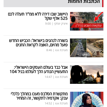
הכתבות החמות
היישוב שבו דירה ללא ממ"ד תעלה לכם
525 אלף שקל
איציק יצחקי
|
9:00
עסקאות השבוע בנדל"ן
בשורה לנהגים בישראל: הכביש החדש
פועל מהיום, האצה לקראת החגים
מערכת ice
|
8:46
אבל כבד בעולם העסקים הישראלי:
התעשיין הנודע הלך לעולמו בגיל 104
מערכת ice
|
14:47
מתקשרת הסלבס מעכו במהלך כלכלי
ענק: אקדמיה לתקשור, זה המחיר
מערכת ice
|
14:52