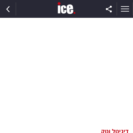
ראשי
הנבחרת
השוק
תקשורת
ומדיה
כסף
וצרכנות
דיגיטל וטק