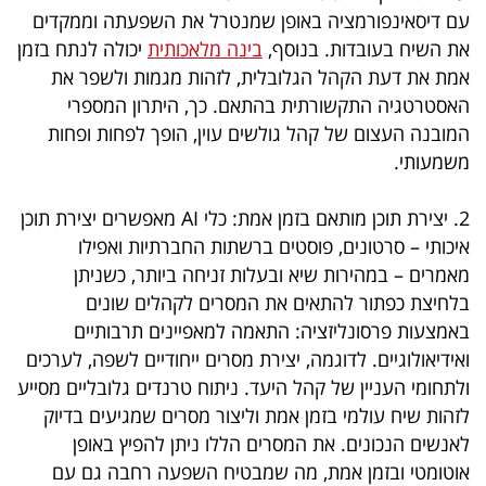
פרסמו
עם דיסאינפורמציה באופן שמנטרל את השפעתה וממקדים
באייס
את השיח בעובדות. בנוסף,
בינה מלאכותית
יכולה לנתח בזמן
אמת את דעת הקהל הגלובלית, לזהות מגמות ולשפר את
עקבו
האסטרטגיה התקשורתית בהתאם. כך, היתרון המספרי
אחרינו:
המובנה העצום של קהל גולשים עוין, הופך לפחות ופחות
משמעותי.
2. יצירת תוכן מותאם בזמן אמת: כלי AI מאפשרים יצירת תוכן
איכותי – סרטונים, פוסטים ברשתות החברתיות ואפילו
מאמרים – במהירות שיא ובעלות זניחה ביותר, כשניתן
בלחיצת כפתור להתאים את המסרים לקהלים שונים
באמצעות פרסונליזציה: התאמה למאפיינים תרבותיים
ואידיאולוגיים. לדוגמה, יצירת מסרים ייחודיים לשפה, לערכים
ולתחומי העניין של קהל היעד. ניתוח טרנדים גלובליים מסייע
לזהות שיח עולמי בזמן אמת וליצור מסרים שמגיעים בדיוק
לאנשים הנכונים. את המסרים הללו ניתן להפיץ באופן
אוטומטי ובזמן אמת, מה שמבטיח השפעה רחבה גם עם