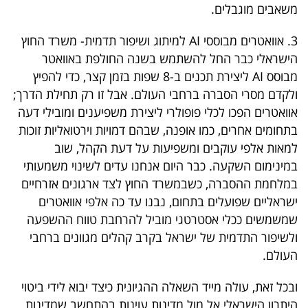
משאבים מוגבלים.
3. אוואטרים מבוססי AI למיתוג ושיפור תדמית- משרד החוץ
הישראלי כבר החל להשתמש בשנה החולפת באוואטר
מבוסס AI ליצירת תכנים ב-8 שפות בזמן קצר, כדי להפיץ
ולקדם מסרי הסברה ברחבי העולם. אבל זו רק תחילת הדרך;
אוואטרים הפכו לכלי פופולרי ליצירת משפיענים ומובילי דעה
בתחומים אחרים, כמו אופנה, שבהם דמויות וירטואליות זוכות
למאות אלפי עוקבים ומשפיעות על דעת הקהל, שוב
במינימום השקעה. כבר היום אנחנו עדים לשינוי משמעותי
במלחמת ההסברה, כשבמשרד החוץ לצד ארגונים אזרחיים
ישראליים שפועלים בתחום, נבנו עד כה אלפי אוואטרים
שמשמשים ככלי אסטרטגי מוביל להרחבת טווח ההשפעה
ולשיפור התדמית של ישראל בקרב קהלים מגוונים ברחבי
העולם.
ובכל זאת, עולה מייד השאלה ההגיונית כיצד יבוא לידי ביטוי
היתרון הישראלי אל מול מדינות עוינות בהתחשב שמדינות