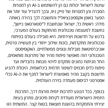
עוינות לישראל יכולות גם הן להשתמש ב-AI הן למטרות
הסברה והן למטרות של פייק ניוז, ובכך להגדיל עוד יותר את
הפער באופן אקספוננציאלי? והתשובה לכך בהירה באותה
מידה: ראשית כל, ישראל שנחשבת ל"סטארטאפ ניישן",
נחשבת למעצמה טכנולוגית מהחזקות בעולם המערבי,
בדגש על חדשנות ויצירתיות. היא מובילה בעולם בפיתוח
טכנולוגיות מתקדמות, בזכות שילוב ייחודי בין תעשייה פרטית,
אוניברסיטאות מובילות וגופים ממשלתיים. האקוסיסטם
הטכנולוגי הזה מאפשר פיתוח מהיר של פתרונות מותאמים,
החל מניתוח נתונים מתקדם לזיהוי מגמות גלובליות ועד
פיתוח כלים חכמים לשיפור תדמית בינלאומית. היכולת להניע
חדשנות בקצב מהיר מאפשרת לישראל למנף את ה-AI ככלי
אסטרטגי לביסוס מעמדה בזירה העולמית.
בנוסף, בכל הנוגע לתרבות יזמית פורצת דרך, התרבות
היזמית הישראלית מעודדת לקיחת סיכונים, פתרון בעיות
יצירתי והתמקדות בהשגת תוצאות בטווח קצר. התשתית הזו