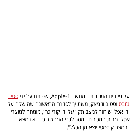
בריאות
תרבות
ופנאי
תיירות
TOP-
5
המילון
הכלכלי
על פי בית המכירות המחשב Apple-1, שפותח על ידי
סטיב
ג'ובס
וסטיב ווזניאק, משתייך לסדרה הראשונה שהושקה על
פודקאסט
ידי אפל ושוחזר למצב תקין על ידי קורי כהן, מומחה למוצרי
אפל. מבית המכירות נמסר לגבי המחשב כי הוא נמצא
40
"במצב קוסמטי יוצא מן הכלל".
UNDER