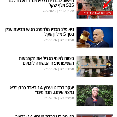
היישוב שבו דירה ללא ממ"ד תעלה לכם
525 אלף שקל
איציק יצחקי
|
7/8/2026
עסקאות השבוע בנדל"ן
גיא פלג מכריז מלחמה: הגיש תביעת ענק
בסך 5 מיליון שקל
מערכת ice
|
7/8/2026
ביטוח לאומי מגדיל את הקצבאות
משמעותית: זו הבשורה לזכאים
מערכת ice
|
7/8/2026
יעקב ברדוגו וערוץ 14 באבל כבד: "לא
נמצא איתנו. תנחומינו"
מערכת ice
|
7/8/2026
מגי טביבי נפרדת מערוץ 14: "לאור