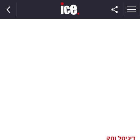
ראשי
הנבחרת
השוק
תקשורת
ומדיה
כסף
וצרכנות
דיגיטל וטק