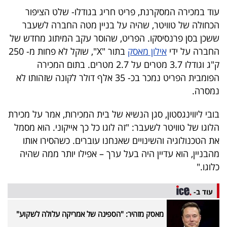
40
עוד במכירה המסקרנת, פריט חריג בגודלו- שלט הציפור
הכחולה של טוויטר, שהיה על בניין מטה החברה לשעבר
ששכן בסן פרנסיסקו. הפריט, שהוסר עקב המיתוג מחדש של
שיתופי
החברה על ידי
אילון מאסק
בתור "X", שוקל לא פחות מ- 250
ק"ג וגודלו 3.7 מטרים על 2.7 מטרים. בתום המכירה
פעולה
הפומבית הפריט נמכר בכ- 35 אלף דולר לקונה שזהותו לא
נמסרה.
דרושים
בובי ליווינגסטון, סגן הנשיא של בית המכירות, אמר על מכירת
הלוגו של טוויטר לשעבר: "זה לוגו כל כך אייקוני. הוא מסמל
ניוזלטרים
את הטכנולוגיה והשינויים שאנחנו עוברים. כשהסירו אותו
מהבניין, הוא עדיין היה בעל ערך – אפילו יותר ממה שהיה
כלוגו."
מייל
אדום
עוד ב-
מאסק מזהיר: "הספינה של אמריקה עלולה לשקוע"