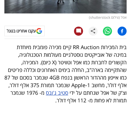
קריפטו
אפל (צילום shutterstock)
ויראלי
עקבו אחרינו בגוגל
טלוויזיה
בית המכירות RR Auction קיים מכירה פומבית מיוחדת
עסקי
במינה של אובייקטים נוסטלגיים מעולמות הטכנולוגיה,
ספורט
הקשורים לחברות כמו אפל וטוויטר (X כיום). המכירה,
שהתקיימה בארה"ב, החלה בימים האחרונים וכללה פריטים
קריירה
כמו אייפון מההדור הראשון בנפח 4GB שנמכר בסכום של 87
ולימודים
אלף דולר, מחשב Apple-1 שנמכר תמורת 375 אלף דולר,
וצ'ק של אפל שנחתם על ידי
סטיב ג'ובס
מ- 1976 שנמכר
מינויים
תמורת לא פחות מ- 112 אלף דולר.
רייטינג
רכב