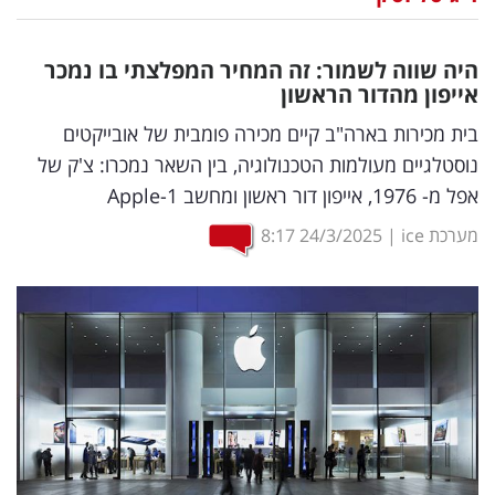
נדל"ן
היה שווה לשמור: זה המחיר המפלצתי בו נמכר
דיגיטל
אייפון מהדור הראשון
וטק
בית מכירות בארה"ב קיים מכירה פומבית של אובייקטים
נוסטלגיים מעולמות הטכנולוגיה, בין השאר נמכרו: צ'ק של
שיווק
אפל מ- 1976, אייפון דור ראשון ומחשב Apple-1
ופרסום
מערכת ice
|
24/3/2025
8:17
משפט
מדדים
ומחקרים
דעות
רכילות
עסקית