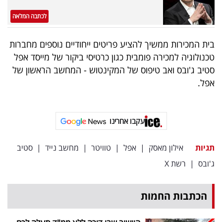
פרסמו
לכתבה המלאה
באייס
בית המכירות ממשיך להציע פריטים ייחודיים נוספים מחברות
עקבו
טכנולוגיה למכירה פומבית כגון כרטיסי ביקור של מייסד אפל
אחרינו:
סטיב ג'ובס ואב טיפוס של המקינטוש - המחשב הראשון של
אפל.
עקבו אחרינו
תגיות
אילון מאסק
|
אפל
|
טוויטר
|
מחשב נייד
|
סטיב
ג'ובס
|
רשת X
הכתבות החמות