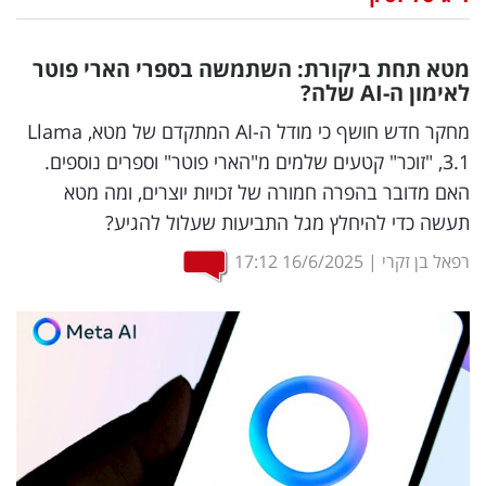
נדל"ן
מטא תחת ביקורת: השתמשה בספרי הארי פוטר
דיגיטל
לאימון ה-
AI
שלה?
וטק
מחקר חדש חושף כי מודל ה-AI המתקדם של מטא, Llama
3.1, "זוכר" קטעים שלמים מ"הארי פוטר" וספרים נוספים.
שיווק
האם מדובר בהפרה חמורה של זכויות יוצרים, ומה מטא
ופרסום
תעשה כדי להיחלץ מגל התביעות שעלול להגיע?
משפט
רפאל בן זקרי
|
16/6/2025
17:12
מדדים
ומחקרים
דעות
רכילות
עסקית