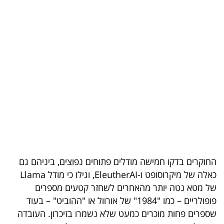
בריאות
תרבות
ופנאי
תיירות
TOP-
5
המילון
הכלכלי
החוקרים בדקו חמישה מודלים פתוחים נפוצים, ביניהם גם
כאלה של מיקרוסופט ו-EleutherAI, וגילו כי מודל Llama
פודקאסט
של מטא נטה יותר מהאחרים לשחזר קטעים מספרים
פופולריים – כמו "1984" של אורוול או "ההוביט" – בעוד
40
שספרים פחות מוכרים כמעט שלא נשמרו בזיכרון. העובדה
UNDER