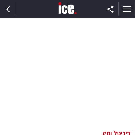
ראשי
הנבחרת
השוק
תקשורת
ומדיה
כסף
וצרכנות
דיגיטל וטק