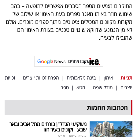
פרסמו
החוקרים מציעים מספר הסברים אפשריים לתופעה – בהם
באייס
שימוש חוזר באותו מאגר ספרים בעת האימון או שילוב של
מקורות מקוונים המכילים ציטוטים מתוך ספרים מוכרים. אולם
עקבו
לא מן הנמנע שדווקא שינויים טכניים בצורת האימון הם
אחרינו:
שהובילו לבעיה.
עקבו אחרינו
תגיות
אימון
|
בינה מלאכותית
|
הפרת זכויות יוצרים
|
זכויות
יוצרים
|
מודל שפה
|
מטא
|
ספר
הכתבות החמות
משקיעי הנדל"ן בורחים מתל אביב ובאר
שבע - וקונים בעיר הזו
איציק יצחקי
|
6:19