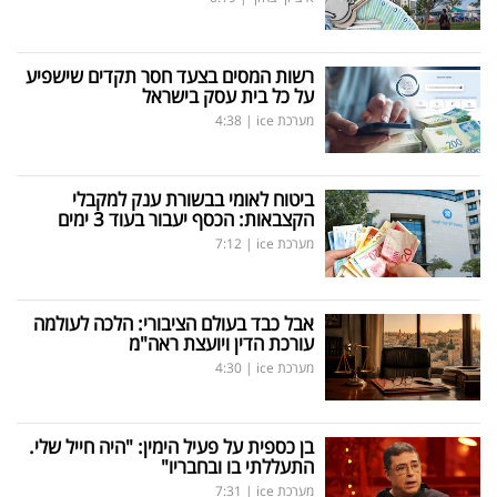
רשות המסים בצעד חסר תקדים שישפיע
על כל בית עסק בישראל
מערכת ice
|
4:38
ביטוח לאומי בבשורת ענק למקבלי
הקצבאות: הכסף יעבור בעוד 3 ימים
מערכת ice
|
7:12
אבל כבד בעולם הציבורי: הלכה לעולמה
עורכת הדין ויועצת ראה"מ
מערכת ice
|
4:30
בן כספית על פעיל הימין: "היה חייל שלי.
התעללתי בו ובחבריו"
מערכת ice
|
7:31