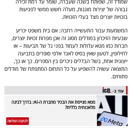
שמודל זה, שפותח בשנה שעברה, שומר על רמת זכירה
40
גבוהה של יצירות מוגנות, מעלה חשש ממשי לפגיעות
בזכויות יוצרים מצד בעלי הזכויות.
שיתופי
המשמעות עבור התעשייה רחבה: אם בית משפט יכריע
פעולה
שבעיות הזיכרון במודלים מסוג זה אכן מפרות זכויות יוצרים,
חברות כמו מטא עלולות לעמוד בפני גל של תביעות – או
לחילופין, לטעון שאין בסיס לאגד אלפי סופרים בתביעה
ייצוגית אחת, בשל הבדלים ניכרים בין הספרים. כך או כך,
דרושים
התוצאה עשויה להשפיע על כל התחום המתפתח של מודלים
פתוחים.
ניוזלטרים
עוד ב-
מטא מגייסת את הבכיר מחברת ה-AI: בדרך לבינה
מייל
מלאכותית כללית?
אדום
לכתבה המלאה