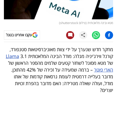
קריפטו
ויראלי
מטא ובינה מלאכותית (צילום shutterstock)
טלוויזיה
עקבו אחרינו בגוגל
עסקי
מחקר חדש שנערך על ידי צוות מאוניברסיטאות סטנפורד,
ספורט
קורנל ווירג'יניה מגלה: מודל הבינה המלאכותית
3.1
Llama
של מטא מסוגל לשחזר קטעים שלמים מהספר הראשון של
קריירה
הארי פוטר
– ברמה שמעידה על זכירה של 42% מהתוכן.
ולימודים
מדובר בעלייה דרמטית לעומת גרסאות קודמות של אותו
מודל, ועולה שאלה מטרידה: האם מדובר בהפרת זכויות
מינויים
יוצרים?
רייטינג
רכב