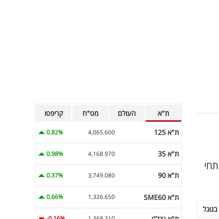
ת"א
העולם
מט"ח
קריפטו
ת"א 125
0.82%
4,065.600
ת"א 35
0.98%
4,168.970
תחי
ת"א 90
0.37%
3,749.080
ת"א SME60
0.66%
1,326.650
בגוגל
ת"א נדל"ן
-0.16%
1,368.310