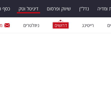
ומדיה
נדל"ן
שיווק ופרסום
דיגיטל וטק
כסף ו
ם
רייטינג
דרושים
ניוזלטרים
מי