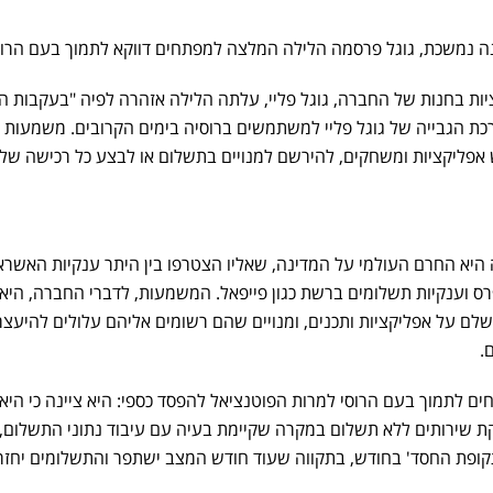
ה נמשכת, גוגל פרסמה הלילה המלצה למפתחים דווקא לתמוך בעם הרוס
ות בחנות של החברה, גוגל פליי, עלתה הלילה אזהרה לפיה "בעקבות 
ת הגבייה של גוגל פליי למשתמשים ברוסיה בימים הקרובים. משמעות 
 אפליקציות ומשחקים, להירשם למנויים בתשלום או לבצע כל רכישה של 
יא החרם העולמי על המדינה, שאליו הצטרפו בין היתר ענקיות האשרא
רס וענקיות תשלומים ברשת כגון פייפאל. המשמעות, לדברי החברה, היא
לם על אפליקציות ותכנים, ומנויים שהם רשומים אליהם עלולים להיעצר
.
ים לתמוך בעם הרוסי למרות הפוטנציאל להפסד כספי: היא ציינה כי היא
 שירותים ללא תשלום במקרה שקיימת בעיה עם עיבוד נתוני התשלום,
ופת החסד' בחודש, בתקווה שעוד חודש המצב ישתפר והתשלומים יחזר