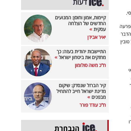
דעות
י.
קיימות, אמון וחוסן: המנועים
החדשים של הצלחה
הפרעה
עסקית
הדבר
יאיר אבידן
טובין
התיישבות יהודית בעזה: כך
מחזקים את ביטחון ישראל
ח"כ משה סולומון
י
קיר הברזל שנסדק: שיקום
מדינת ישראל חייב להתחיל
מבפנים
ח"כ עודד פורר
ו
הנבחרת