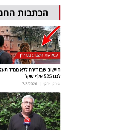
הכתבות החמ
עסקאות השבוע בנדל"ן
היישוב שבו דירה ללא ממ"ד תעל
לכם 525 אלף שקל
איציק יצחקי
|
7/8/2026