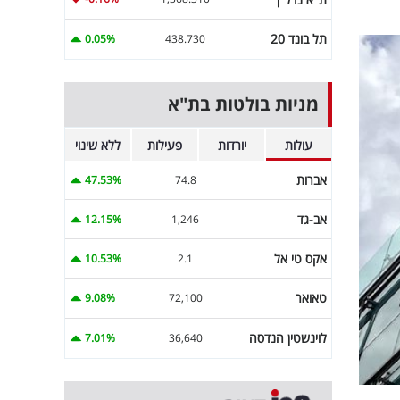
תל בונד 20
0.05%
438.730
מניות בולטות בת"א
עולות
יורדות
פעילות
ללא שינוי
אברות
47.53%
74.8
אב-גד
12.15%
1,246
אקס טי אל
10.53%
2.1
טאואר
9.08%
72,100
לוינשטין הנדסה
7.01%
36,640