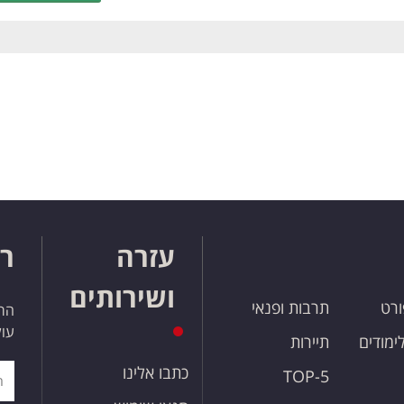
עזרה
רו
ושירותים
ורט
תרבות ופנאי
הרש
עול
לימודים
תיירות
כתבו אלינו
TOP-5