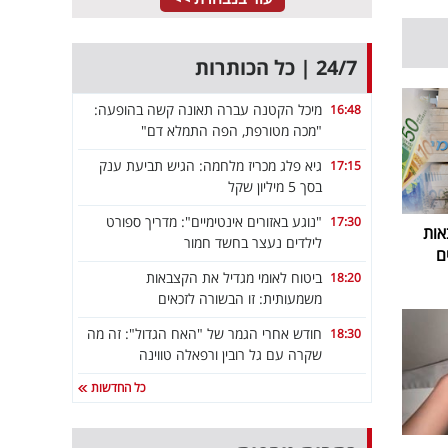
24/7 | כל הכותרות
מיכל הקטנה עברה תאונה קשה בהופעה:
16:48
"מכה מטורפת, הפה התמלא דם"
גיא פלג מכריז מלחמה: הגיש תביעת ענק
17:15
בסך 5 מיליון שקל
"נוגע באזורים אינטימיים": מדריך ספורט
17:30
אות
לילדים נעצר בחשד חמור
ם
ביטוח לאומי מגדיל את הקצבאות
18:20
משמעותית: זו הבשורה לזכאים
חודש אחרי הגמר של "האח הגדול": זה מה
18:30
שקרה עם גל רובין ורפאלה טווינה
כל החדשות