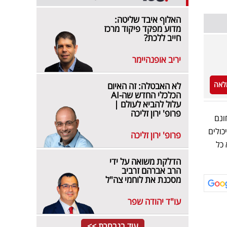
האלוף איבד שליטה:
מדוע מפקד פיקוד מרכז
חייב ללכת?
יריב אופנהיימר
לאה
לא האבטלה: זה האיום
הכלכלי החדש שה-AI
עלול להביא לעולם |
פרופ' ירון זליכה
ונם
כולים
פרופ' ירון זליכה
כל
הדלקת משואה על ידי
הרב אברהם זרביב
מסכנת את לוחמי צה"ל
עו"ד יהודה שפר
עוד בנבחרת >>