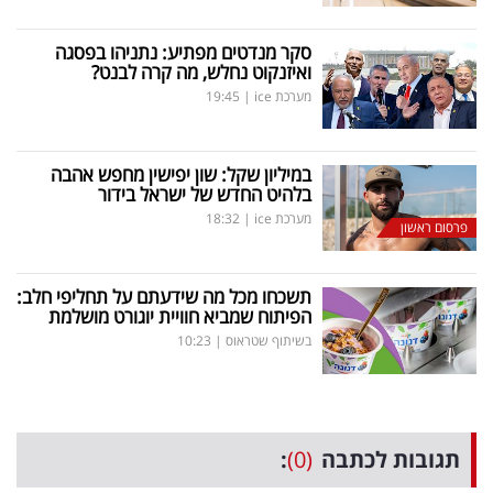
סקר מנדטים מפתיע: נתניהו בפסגה
ואיזנקוט נחלש, מה קרה לבנט?
מערכת ice
|
19:45
במיליון שקל: שון יפישין מחפש אהבה
בלהיט החדש של ישראל בידור
מערכת ice
|
18:32
פרסום ראשון
תשכחו מכל מה שידעתם על תחליפי חלב:
הפיתוח שמביא חוויית יוגורט מושלמת
בשיתוף שטראוס
|
10:23
תגובות לכתבה
(0)
: