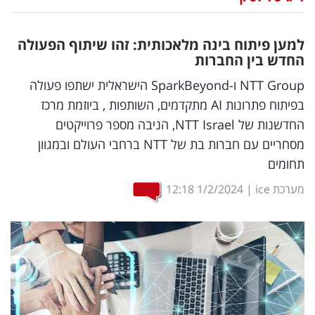
נדל"ן
למען פיתוח בינה מלאכותית: זהו שיתוף הפעולה
דיגיטל
החדש בין החברות
וטק
NTT Group ו-SparkBeyond הישראלית ישתפו פעולה
בפיתוח פתרונות AI מתקדמים, השותפות , ביוזמת מרכז
שיווק
החדשנות של NTT Israel, הניבה מספר פרוייקטים
ופרסום
מסחריים עם חברות בת של NTT ברחבי העולם ובמגוון
תחומים
משפט
מערכת ice
|
1/2/2024
12:18
מדדים
ומחקרים
דעות
רכילות
עסקית