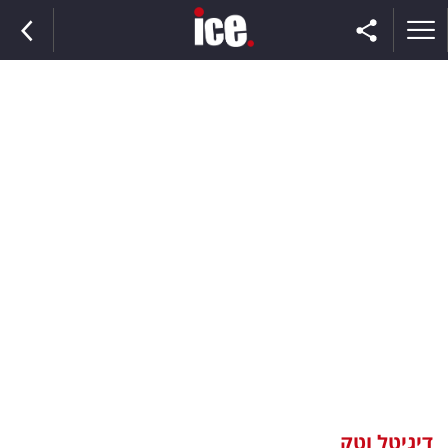
ראשי
הנבחרת
השוק
תקשורת
ומדיה
כסף
וצרכנות
דיגיטל וטק