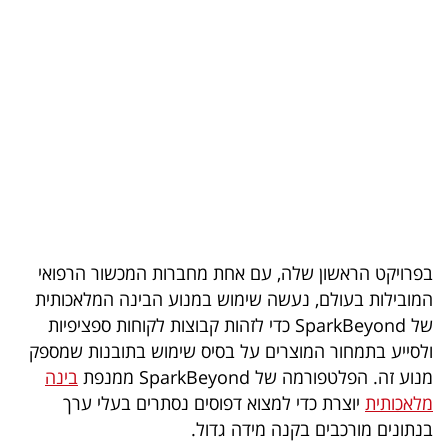
בריאות
תרבות
ופנאי
תיירות
TOP-
5
בפרויקט הראשון שלה, עם אחת מחברות המכשור הרפואי
המילון
המובילות בעולם, נעשה שימוש במנוע הבינה המלאכותית
הכלכלי
של SparkBeyond כדי לזהות קבוצות לקוחות ספציפיות
ולסייע בתמחור המוצרים על בסיס שימוש בתובנות שמספק
פודקאסט
מנוע זה. הפלטפורמה של SparkBeyond ממנפת
בינה
מלאכותית
יוצרת כדי למצוא דפוסים נסתרים בעלי ערך
40
בנתונים מורכבים בקנה מידה גדול.
UNDER