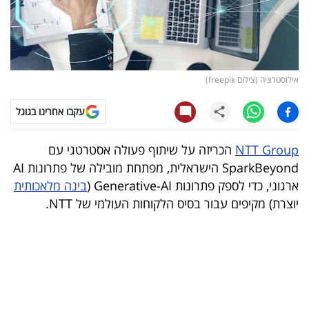
קריפטו
ויראלי
אילוסטרציה (צילום freepik)
טלוויזיה
עקבו אחרינו בגוגל
עסקי
ספורט
NTT Group
הכריזה על שיתוף פעולה אסטרטגי עם
SparkBeyond הישראלית, מפתחת מובילה של פתרונות AI
קריירה
ארגוני, כדי לספק פתרונות Generative-AI (
בינה מלאכותית
ולימודים
יוצרת) מקיפים עבור בסיס הלקוחות העולמי של NTT.
מינויים
רייטינג
רכב