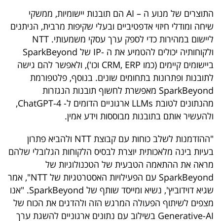
40
התוצרים של מנוע ה – AI הם תובנות יישומיות, ממשקי
שיחה ומודלי חיזוי אדפטיביים ובעלי שקיפות מרבית, הניתנים
ליישום במהירות כדי לספק ערך עסקי משמעותי. NTT
שיתופי
ולקוחותיה יכולים להטמיע את ה -IP של SparkBeyond
פעולה
ביישומים קיימים (כמו CRM, ERP וכו'), ולאפשר להם גישה
לתובנות ופתרונות בתחומים שונים. בנוסף, פלטפורמת
SparkBeyond מאפשרת לחשוף תובנות הנגזרות
מהנתונים לטובת LLMs ארגוניים הדומים ל- ChatGPT-4,
דרושים
ולהעשיר אותם בתובנות מבוססות וידע אמין.
ניוזלטרים
"ההזדמנות לשלב כוחות עם קבוצת NTT ולהביא פתרון
בעיות בינה מלאכותית יוצרת לבסיס הלקוחות הגלובלי שלהם
מראה את ההתאמה הטבעית של הטכנולוגיות של
מייל
SparkBeyond עם הפעילויות האסטרטגיות של NTT", אמר
אדום
שגיא דוידוביץ', נשיא ומייסד שותף של SparkBeyond. "אנו
מצפים לשיתוף הפעולה המרגש הזה ולהדגים את הכוח של
Generative-AI בשילוב עם נתונים ארגוניים להשגת ערך