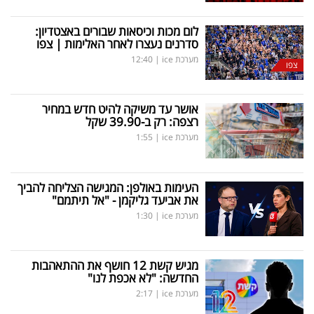
לום מכות וכיסאות שבורים באצטדיון:
סדרנים נעצרו לאחר האלימות | צפו
מערכת ice
|
12:40
צפו
אושר עד משיקה להיט חדש במחיר
רצפה: רק ב-39.90 שקל
מערכת ice
|
1:55
העימות באולפן: המגישה הצליחה להביך
את אביעד גליקמן - "אל תיתמם"
מערכת ice
|
1:30
מגיש קשת 12 חושף את ההתאהבות
החדשה: "לא אכפת לנו"
מערכת ice
|
2:17