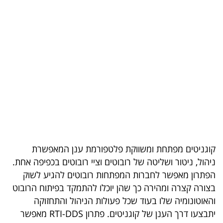
בריאות
תרבות
ופנאי
תיירות
TOP-
5
המילון
קוגניטים מפתחת ומשווקת פלטפורמת ענן המאפשרת
הכלכלי
ניהול, ניטור ושליטה של רובוטים וציי רובוטים בכפיפה אחת.
הפתרון מאפשר לחברות המפתחות רובוטים להגיע לשוק
פודקאסט
בצורה קצרה ומהירה כך שהן יוכלו להתמקד בפיתוח הרובוט
והאוטונומיה שלו בעוד שכל פעולות הניהול והתחזוקה
40
יתבצעו דרך הענן של קוגניטים. פתרון RTI-DDS מאפשר
UNDER