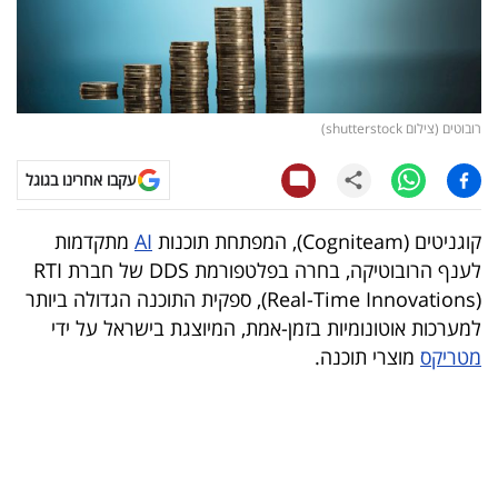
קריפטו
ויראלי
רובוטים (צילום shutterstock)
טלוויזיה
עקבו אחרינו בגוגל
עסקי
ספורט
קוגניטים (Cogniteam), המפתחת תוכנות
AI
מתקדמות
לענף הרובוטיקה, בחרה בפלטפורמת DDS של חברת RTI
קריירה
(Real-Time Innovations), ספקית התוכנה הגדולה ביותר
ולימודים
למערכות אוטונומיות בזמן-אמת, המיוצגת בישראל על ידי
מטריקס
מוצרי תוכנה.
מינויים
רייטינג
רכב