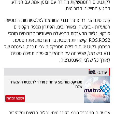
לקוגניטים התממשקות מהירה עם ובזמן אמת עם המידע
40
המגיע מחיישני הרובוטים.
קוגניטים הגדירה פתרון גנרי המותאם לפלטפורמות רובוטיות
שיתופי
הפועלות - ביבשה, באוויר ובים. הפתרון מספק מקסימום
פעולה
פונקציונליות ממערכות ההפעלה הייעודיות לרובוטים תומכי
ROS,ROS2 וקישוריות מיטבית בין מערכות. את הטמעת
הפתרון בקוגניטים הובילה מטריקס מוצרי תוכנה, נציגתה של
RTI בישראל, שפיקחה על התהליך וסיפקה תמיכה טכנית
דרושים
לאורך כל שלבי האינטגרציה.
ניוזלטרים
עוד ב-
מטריקס מודיעה: פותחת מחזור לתוכנית ההכשרה
שלה
מייל
אדום
לכתבה המלאה
ארי יקיר, סמנכ"ל מו"פ בקוגניטים: "כלים חדשים ומלהיבים