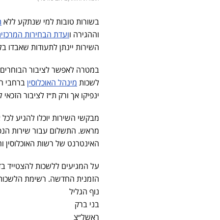
בשורות טובות למי שנתקע ללא
ת
וההגירה ו
ועדת הבחירות המרכזי
השירות יינתן לתעודות שאבדו בל
במטרה לאפשר לציבור הבוחרים 
לשכות
מינהל האוכלוסין
ברחבי הא
ינפיקו אך ורק ת״ז לציבור הזכאי
מראש. התשלום עבור שירות הנפ
האינטרנט של רשות האוכלוסין וה
על המגיעים ללשכות להצטייד בדר
הזמנית החדשה. רשימת הלשכות 
נוף הגליל
בני ברק
ראשל״צ