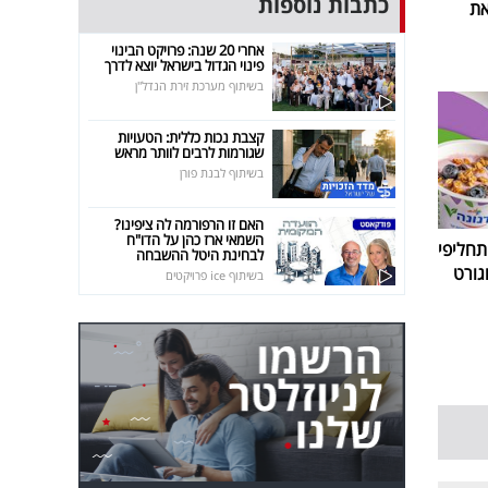
כתבות נוספות
את
אחרי 20 שנה: פרויקט הבינוי
פינוי הגדול בישראל יוצא לדרך
בשיתוף מערכת זירת הנדל"ן
קצבת נכות כללית: הטעויות
שגורמות לרבים לוותר מראש
בשיתוף לבנת פורן
האם זו הרפורמה לה ציפינו?
השמאי ארז כהן על הדו"ח
חליפי
לבחינת היטל ההשבחה
גורט
בשיתוף ice פרויקטים