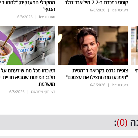
קוסט נמכרת ב-7.7 מיליארד דולר
ממקבלי המענקים: "להחזיר 
הכסף"
מערכת ice
|
6/8/2026
מערכת ice
|
6/8/2026
י
צופית גרנט בקריאה דרמטית:
תשכחו מכל מה שידעתם על ת
"תימנעו מזה ותצילו את עצמכם"
חלב: הפיתוח שמביא חוויית יו
מושלמת
מערכת ice
|
6/8/2026
בשיתוף שטראוס
|
6/8/2026
ה
(0)
: