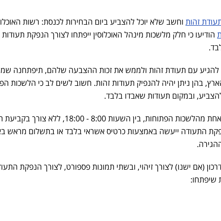
עודת זהות
וחשב שלא יוכל להצביע ביום הבחירות לכנסת: רשות האוכלוס
ת
הודיעו כי חלק מלשכות מינהל האוכלוסין ייפתחו לצורך הנפקת תעודות ז
בד.
להגיע עם תעודת זהות ולממש את זכות ההצבעה שלהם, תיפתחנה שמו
רץ, בהן ניתן יהיה להנפיק תעודות זהות. חשוב לשים לב כי הלשכות הפ
 להצביע, ובמקום תעודות שאבדו בלבד.
מבקשי השירות יוכלו להגיע לכל אחת מהלשכות הפתוחות, בין השעות 8:00 - 18:00, ללא צורך 
קת התעודה ייעשה באמצעות כרטיס אשראי בלבד או בתשלום מראש ב
הגירה.
כון (אם ישנו) לצורך זיהוי, ובשתי תמונות פספורט, לצורך הנפקת התעו
שיפתחו: