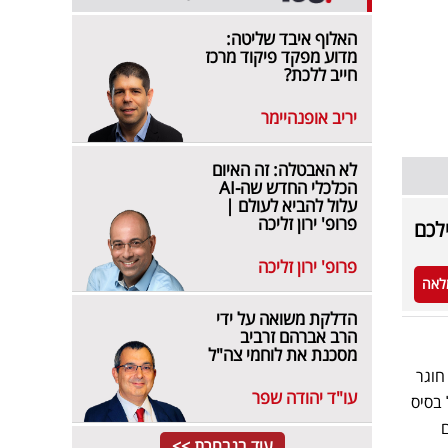
האלוף איבד שליטה:
מדוע מפקד פיקוד מרכז
חייב ללכת?
יריב אופנהיימר
לא האבטלה: זה האיום
הכלכלי החדש שה-AI
עלול להביא לעולם |
פרופ' ירון זליכה
לכם
פרופ' ירון זליכה
לאה
הדלקת משואה על ידי
הרב אברהם זרביב
מסכנת את לוחמי צה"ל
חוגר
עו"ד יהודה שפר
 בסיס
עוד בנבחרת >>