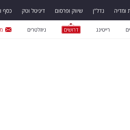
ומדיה
נדל"ן
שיווק ופרסום
דיגיטל וטק
כסף ו
ם
רייטינג
דרושים
ניוזלטרים
מי