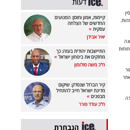
דעות
ין
קיימות, אמון וחוסן: המנועים
הות.
החדשים של הצלחה
עסקית
יאיר אבידן
נה
תוחות
התיישבות יהודית בעזה: כך
מחזקים את ביטחון ישראל
ח"כ משה סולומון
בקביעת תור
אתר
קיר הברזל שנסדק: שיקום
מדינת ישראל חייב להתחיל
מבפנים
דה
ח"כ עודד פורר
הנבחרת