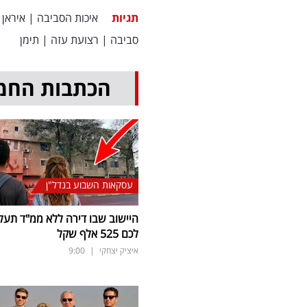
תגיות
איכות הסביבה
|
איראן
סביבה
|
רצועת עזה
|
תימן
הכתבות החמ
עסקאות השבוע בנדל"ן
היישוב שבו דירה ללא ממ"ד תעל
לכם 525 אלף שקל
איציק יצחקי
|
9:00