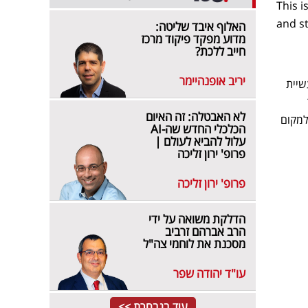
This 
and st
האלוף איבד שליטה:
מדוע מפקד פיקוד מרכז
חייב ללכת?
יריב אופנהיימר
שיית
ר
לא האבטלה: זה האיום
למקום
הכלכלי החדש שה-AI
עלול להביא לעולם |
פרופ' ירון זליכה
פרופ' ירון זליכה
הדלקת משואה על ידי
הרב אברהם זרביב
מסכנת את לוחמי צה"ל
עו"ד יהודה שפר
עוד בנבחרת >>