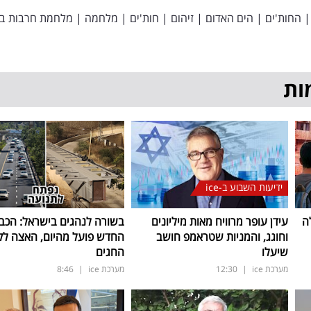
|
החות'ים
|
הים האדום
|
זיהום
|
חות'ים
|
מלחמה
|
מלחמת חרבות בר
ות
ידיעות השבוע ב-ice
ה
עידן עופר מרוויח מאות מיליונים
בשורה לנהגים בישראל: הכב
וחוגג, והמניות שטראמפ חושב
החדש פועל מהיום, האצה ל
שיעלו
החגים
מערכת ice
|
12:30
מערכת ice
|
8:46