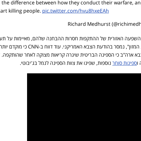
is the difference between how they conduct their warfare, 
art killing people.
pic.twitter.com/hvu8hxeEAh
השפעה האזורית של ההתקפות חסרות ההבחנה שלהם, מאיימות על תע
הדיג, קהילות החוף ויבוא אספקת המזון", נמסר בהודעת הצבא האמריקני. עוד דווח ב-CNN כי מוקדם יות
בא ארה"ב כי הספינה הבריטית שיגרה קריאות מצוקה לאחר שהותקפה. 
ו
ספינות סוחר
נוספות, שפינו את צוות הספינה לנמל בג'יבוטי.