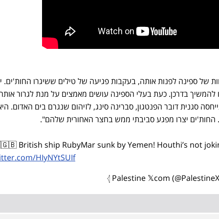
 הפעם הראשונה שבה נאלץ צוות של ספינה לפנות אותה, בעקבות פגיעה 
ות שנפגעו מטילים הצליחו להמשיך בדרכן. כעת בעלי הספינה עושים מ
טי. מוקדם יותר השבוע התייחסה סגנית דובר הפנטגון, סברינה סינג, לז
כי "נוצר מפגע סביבתי מהדליפה. החות'ים יצרו מפגע סב
🇬🇧 British ship RubyMar sunk by Yemen! Houthi’s not jok
witter.com/HIyNYtSUIf