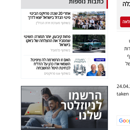
כתבות נוספות
לה
אחרי 20 שנה: פרויקט הבינוי
פינוי הגדול בישראל יוצא לדרך
לאה
בשיתוף מערכת זירת הנדל"ן
פחות קיבעון, יותר תמורה: השינוי
שמסביר את ההצלחה של ג'אקו
בישראל
ות
בשיתוף כלמוביל
ף
האם זו הרפורמה לה ציפינו?
בשל
השמאי ארז כהן על הדו"ח
לבחינת היטל ההשבחה
בשיתוף ice פרויקטים
24.04.
taken