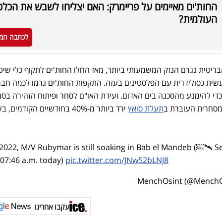
החות'ים מאיימים על פריימרק: האם יצליחו לשבש את הכלכ
העולמית?
לכתבה המ
טית נגרם הנזק המשמעותי ביותר, מאז החלו החות'ים לתקוף כלי שיט
ית כסולידרית עם הפלסטינים בעזה. התקפות החות'ים גרמו לכמה חבר
די להימנע מהסכנה בים האדום. ועידת האו"ם לסחר ופיתוח הזהירה בסו
מסחרית העוברת ב
תעלת סואץ
ירד ביותר מ-40% בחודשיים הקודמים, 
2022, M/V Rubymar is still soaking in Bab el Mandeb (￼🛰️ Sen
 07:46 a.m. today)
pic.twitter.com/JNw52bLNJ8
עקבו אחרינו