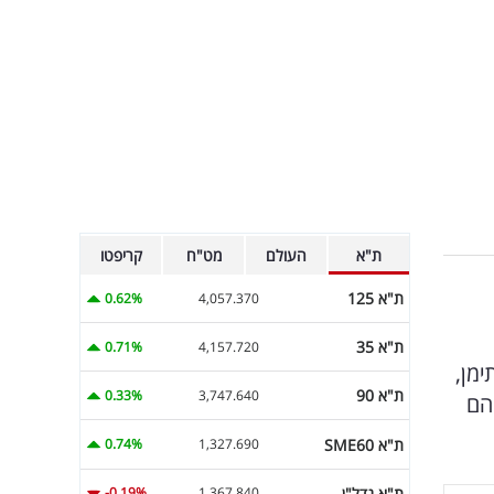
ת"א
העולם
מט"ח
קריפטו
ת"א 125
0.62%
4,057.370
ת"א 35
0.71%
4,157.720
ים מתימן,
ת"א 90
0.33%
3,747.640
"הם
ת"א SME60
0.74%
1,327.690
ת"א נדל"ן
-0.19%
1,367.840