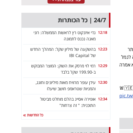
24/7 | כל הכותרות
גדי איזנקוט רץ לראשות הממשלה: רוני
12:18
מאנה נכנס לתמונה
זו
בהשקעה של מיליון שקל: המהלך החדש
12:23
של IBI Capital
הספינ
בג'יבו
רמי לוי מרסק את השוק: המוצר המבוקש
12:29
ב-199.90 שקל בלבד
עידן עופר מרוויח מאות מיליונים וחוגג,
12:30
🚨🇾
והמניות שטראמפ חושב שיעלו
pic.t
אופירה אסייג בהלם מוחלט מביטול
12:34
התוכנית: " זה צרחות"
כל החדשות