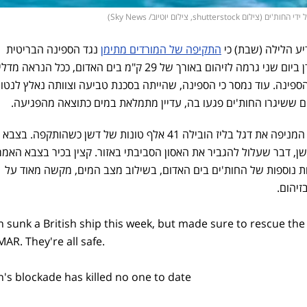
shutt, צילום יוטיוב/ Sky News)
יע הלילה (שבת) כי
התקיפה של המורדים מתימן
נגד הספינה הבריטית
רובימאר (Rubymar) במפרץ עדן ביום שני גרמה לזיהום באורך של 29 ק"מ בים האדום, ככל הנרא
הספינה. עוד נמסר כי הספינה, שהייתה בסכנת טביעה וצוותה נאלץ לנטו
ם ששיגרו החות'ים פגעו בה, עדיין מתמלאת במים כתוצאה מהפגיעה.
הצבא האמריקני מסר כי הספינה המניפה את דגל בליז הובילה 41 אלף טונות של דשן כשהותקפה. בצבא
ן, דבר שעלול להגביר את האסון הסביבתי באזור. קצין בכיר בצבא האמר
ל התקפות נוספות של החות'ים בים האדום, בשילוב מצב המים, מקשה מאוד על
זיהום.
sunk a British ship this week, but made sure to rescue the
R. They're all safe.
's blockade has killed no one to date