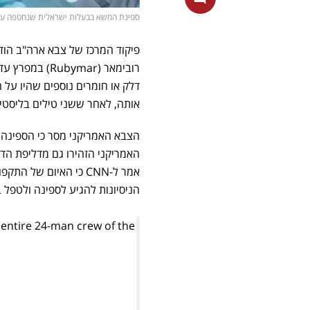
ספינת המשא בבעלות ישראלית שנחטפה על ידי החות'ים (צילום erstock
פיקוד המרכז של צבא ארה"ב הוד
דלק או חומרים נוספים שהיו על 
אותה, לאחר ששני טילים בליסטי
האמריקני הזהירו גם מדליפת הדש
אמר ל-CNN כי האיום ש
הניסיונות להגיע לספינה ולטפל ב
 entire 24-man crew of the