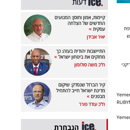
דעות
קיימות, אמון וחוסן: המנועים
החדשים של הצלחה
ה מדליפת
עסקית
ש
יאיר אבידן
התיישבות יהודית בעזה: כך
מחזקים את ביטחון ישראל
יקני
ח"כ משה סולומון
קיר הברזל שנסדק: שיקום
מדינת ישראל חייב להתחיל
Yemen 
מבפנים
RUBYMA
ח"כ עודד פורר
Yemen
הנבחרת