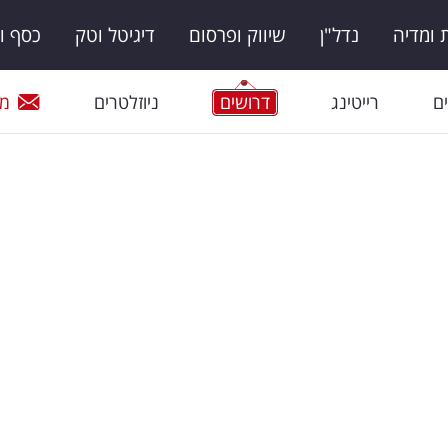
ומדיה
נדל"ן
שיווק ופרסום
דיגיטל וטק
כסף ו
ם
רייטינג
דרושים
ניוזלטרים
מי