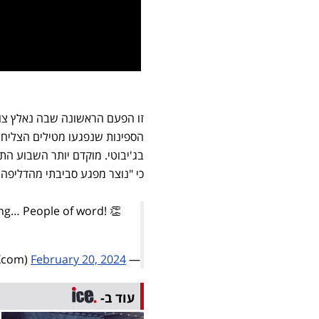
זו הפעם הראשונה שבה נאלץ צוו
הספינות שנפגעו מטילים הצליחו
בג'יבוטי. מוקדם יותר השבוע התי
כי "נוצר מפגע סביבתי מהדליפה
ing… People of word! 👏
February 20, 2024
— 𓂆 Palestine 𝕏com (@PalestineXcom)
עוד ב-