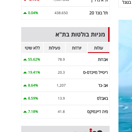
בגוגל
תל בונד 20
0.04%
438.650
מניות בולטות בת"א
עולות
יורדות
פעילות
ללא שינוי
אברות
55.62%
78.9
ריטייל מיינדס-ס
19.41%
20.3
אב-גד
8.64%
1,207
באבלס
8.59%
13.9
מיה דיינמיקס
7.18%
41.8