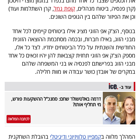
את הכספים שצבר כל אחד מהם בנפרד במגוון מוצרי חיסכון
40
(קרן פנסיה, ביטוח מנהלים,
קופת גמל
, קרן השתלמות ועוד)
וכן את הפיזור שלהם בין הגופים השונים.
שיתופי
בנוסף, הצ'ק אפ הזוגי מציג אילו ביטוחים קיימים לכל אחד
מבני הזוג, באילו חברות, ובכמה מסתכמת ההוצאה הזוגית
פעולה
החודשית והשנתית על כלל הביטוחים יחדיו. לצד כל אלו,
מספק הצ'ק אפ הזוגי תחזית קצבאות להן יהיו זכאים כל אחד
מבני הזוג בפרישתם לפנסיה או בני המשפחה שלהם
דרושים
במקרים של אובדן כושר עבודה או מוות חלילה.
ניוזלטרים
עוד ב-
דרמה באלטשולר שחם: סמנכ"ל ההשקעות פורש,
מי תחליף אותו?
מייל
אדום
לכתבה המלאה
המהלך מלווה ב
קמפיין טלוויזיוני ודיגיטלי
בהובלת השחקנית