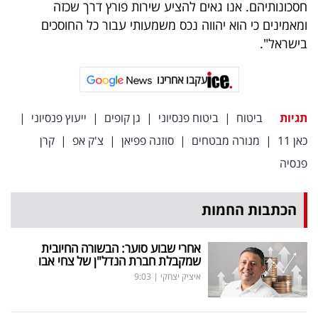
חסכונותיהם. אנו גאים להציע שירות פורץ דרך שכזה
ומאמינים כי הוא יהווה נכס משמעותי עבור כל החוסכים
בישראל".
עקבו אחרינו
תגיות
ביטוח
|
ביטוח פנסיוני
|
גן קופים
|
ייעוץ פנסיוני
|
כאן 11
|
מנורה מבטחים
|
סוזנה פפיאן
|
צ'ק אפ
|
קרן
פנסיה
הכתבות החמות
אחרי שבוע סוער: הבשורה החיובית
שמקבלת חברת הנדל"ן של צחי אבו
איציק יצחקי
|
9:03