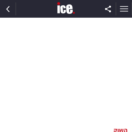
ראשי
הנבחרת
השוק
תקשורת
ומדיה
כסף
וצרכנות
השוק