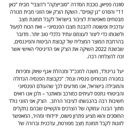
פרסמו
סוזנה פפיאן, כוכבת הסדרה "סובייצקה" ו"הצבי" מבית "כאן
באייס
11" והסרט "גן קופים". השקת הצ'ק אפ הזוגי מבית מנורה
מבטחים מאפשרת לציבור בישראל לקבל תמונת מצב
עקבו
עדכנית ופשוטה להבנת מצבו הפנסיוני – ואת הכוח לפעול
ולשנותו כדי ליצור לעצמם עתיד כלכלי טוב יותר. מדובר
אחרינו:
בהרחבת המוצר המצליח של קבוצת הביטוח והפיננסים,
שבשנת 2022 השיקה את הצ'ק אפ הדיגיטלי האישי אשר
זכה להצלחה רבה.
יעל גרינולד, משנה למנכ"ל ומנהלת אגף שיווק ומכירות
במנורה מבטחים פנסיה וגמל: "כקבוצת הפנסיה הגדולה
והמובילה בישראל, אנו מודעים לכך שהעולם הפנסיוני
והביטוחי נתפס לעיתים כמורכב ומאתגר – ולכן אנו רואים
חשיבות רבה בהנגשתו לציבור הרחב. הצ'ק אפ הזוגי נולד
מתוך הבנה עמוקה של הצרכים והקשיים שבהם נתקלים
החוסכים והוא מציע פתרון פשוט, ידידותי ומהיר, המאפשר
לזוגות לקבל תמונת מצב מפורטת, עדכנית וברורה של