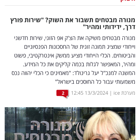
נדל"ן
מנורה מבטחים תשבור את השוק? "שירות פורץ
דיגיטל
דרך, ידידותי ומהיר"
וטק
מנורה מבטחים משיקה את הצ'ק אפ הזוגי, שירות חדשני
וייחודי שמציג תמונה זוגית של החסכונות הפנסיוניים
שיווק
והביטוחים. הכלי הייחודי מציע ממשק אינטרקטיבי, פשוט
ופרסום
ומהיר, המאפשר לגלות בכמה קליקים את כל המידע.
המשנה למנכ"ל יעל גרינולד: "מאמינים כי הכלי יהווה נכס
משפט
משמעותי עבור כל החוסכים בישראל"
מדדים
מערכת ice
|
13/3/2024
12:45
2
ומחקרים
דעות
רכילות
עסקית