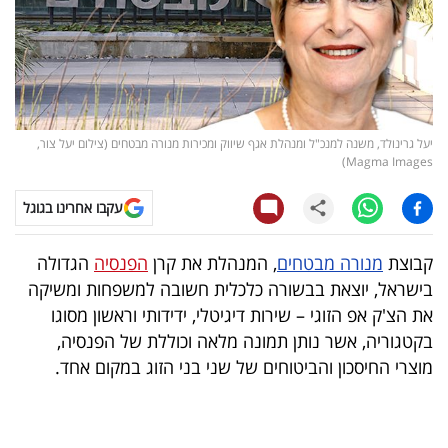
קריפטו
ויראלי
טלוויזיה
יעל גרינולד, משנה למנכ"ל ומנהלת אגף שיווק ומכירות מנורה מבטחים (צילום יעל צור,
Magma Images)
עסקי
עקבו אחרינו בגוגל
ספורט
קריירה
קבוצת
מנורה מבטחים
, המנהלת את קרן
הפנסיה
הגדולה
בישראל, יוצאת בבשורה כלכלית חשובה למשפחות ומשיקה
ולימודים
את הצ'ק אפ הזוגי – שירות דיגיטלי, ידידותי וראשון מסוגו
מינויים
בקטגוריה, אשר נותן תמונה מלאה וכוללת של הפנסיה,
מוצרי החיסכון והביטוחים של שני בני הזוג במקום אחד.
רייטינג
רכב