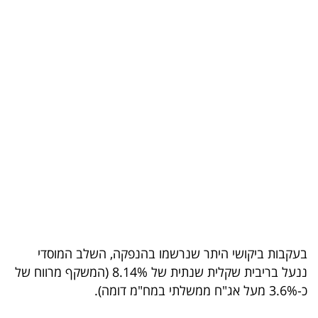
בריאות
תרבות
ופנאי
תיירות
TOP-
5
המילון
הכלכלי
בעקבות ביקושי היתר שנרשמו בהנפקה, השלב המוסדי
פודקאסט
ננעל בריבית שקלית שנתית של 8.14% (המשקף מרווח של
40
כ-3.6% מעל אג"ח ממשלתי במח"מ דומה).
UNDER