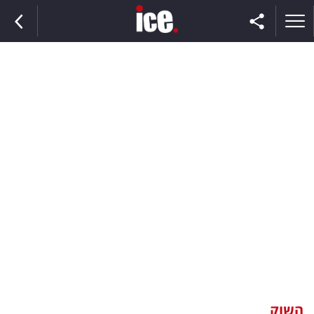
ראשי
הנבחרת
השוק
תקשורת
ומדיה
כסף
וצרכנות
השוק