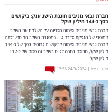
נדל"ן
חברת גבאי מניבים חוגגת הישג ענק: ביקושים
דיגיטל
בסך כ-144 מיליון שקל
וטק
חברת גבאי מניבים ופיתוח מכריזה על השלמת את השלב
המוסדי של הנפקת סדרה טו'. במסגרת השלב המוסדי, זכתה
שיווק
חברת גבאי מניבים ופיתוח לביקושים גבוהים בסך של כ-144
ופרסום
מיליון שקל, מתוכם בחרה לגייס בשלב זה סכום של כ-112
מיליון שקל
משפט
מערכת ice
|
24/9/2024
17:58
מדדים
ומחקרים
דעות
רכילות
עסקית