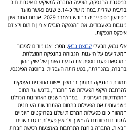
במסגרת ההנפקה, הציעה החברה למשקיעים איגרות חוב
40
בריבית שקלית במח"מ של כ-3.14 שנים כאשר מועד
הפירעון הסופי יהיה בחודש דצמבר 2029. אגרות החוב אינן
מגובות בשעבודים. את ההנפקה הובילו אוריון חיתום ולצידם
שיתופי
איפקס הנפקות.
פעולה
אלי גבאי, מבעלי
קבוצת גבאי
, מסר: "אנו מודים לציבור
המשקיעים על היענותו הגבוהה בהנפקה המוצלחת,
המבטאת פעם נוספת את הבעת האמון של שוק ההון
דרושים
בחברה, בהנהלתה, בפעילותה העסקית ובחוסנה הפיננסי.
ניוזלטרים
תמורת ההנפקה תתמוך בהמשך יישום התוכנית העסקית
להרחבת היקפי הפעילות של החברה, בדגש על תחום
ההתחדשות העירונית – במהלך השנים האחרונות הגדלנו
מייל
משמעותית את הפעילות בתחום ההתחדשות העירונית
אדום
המהווה כיום כפעילות המרכזית שלנו בפרויקטים היזמיים
למגורים ובכוונתנו להמשיך ולהאיץ פעילות זו גם בשנים
הבאות. החברה בוחנת התרחבות באמצעות רכישת חברות