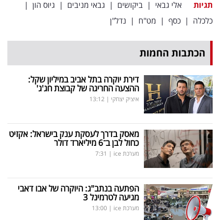
תגיות
אלי גבאי
|
ביקושים
|
גבאי מניבים
|
גיוס הון
|
כלכלה
|
כסף
|
מט"ח
|
נדל"ן
הכתבות החמות
דירת יוקרה בתל אביב במיליון שקל:
ההצעה החריגה של קבוצת חג'ג'
איציק יצחקי
|
13:12
מאסק בדרך לעסקת ענק בישראל: אקזיט
כחול לבן ב־6 מיליארד דולר
מערכת ice
|
7:31
הפתעה בנתב"ג: היוקרה של אבו דאבי
מגיעה לטרמינל 3
מערכת ice
|
13:00