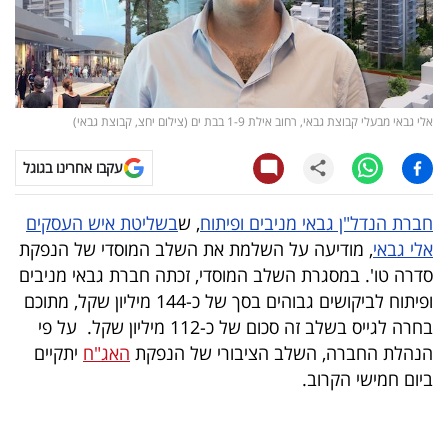
קריפטו
ויראלי
אלי גבאי מבעלי קבוצת גבאי, רחוב אילת 1-9 בבת ים (צילום יחצ, קבוצת גבאי)
טלוויזיה
עקבו אחרינו בגוגל
עסקי
ספורט
חברת הנדל"ן גבאי מניבים ופיתוח
, ש
בשליטת איש העסקים
אלי גבאי
, מודיעה על השלמת את השלב המוסדי של הנפקת
קריירה
סדרה טו'. במסגרת השלב המוסדי, זכתה חברת גבאי מניבים
ולימודים
ופיתוח לביקושים גבוהים בסך של כ-144 מיליון שקל, מתוכם
בחרה לגייס בשלב זה סכום של כ-112 מיליון שקל. על פי
מינויים
הנהלת החברה, השלב הציבורי של הנפקת
האג"ח
יתקיים
ביום חמישי הקרוב.
רייטינג
רכב