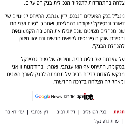
צלחה בהתמודדות לתפקיד מנכ"לית בנק הפועלים.
40
מנכ"ל בנק הפועלים הנכנס, ידין ענתבי, התייחס למינויים של
דאובר וגרפינקל שקודמו בהמלצתו, ואמר כי "פזית ועדי הם
שיתופי
שני מנהלים מצוינים שגם יובילו את החטיבה הקמעונאית
פעולה
וחטיבת שווקים פיננסים לשיאים חדשים וגם יהוו חיזוק
להנהלת הבנק".
על עזיבתה של דלית רביב, ומינויה של פזית גרפינקל
דרושים
במקומה, התייחס אף הוא ענתבי, ואמר: "בהזדמנות זו אני
מבקש להודות לדלית רביב על תרומתה לבנק לאורך השנים
ניוזלטרים
ומאחל לה הצלחה בדרכה החדשה".
עקבו אחרינו
מייל
אדום
תגיות
בנק הפועלים
|
דלית רביב
|
ידין ענתבי
|
עדי דאובר
|
פזית גרפינקל