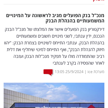
נדל"ן
מנכ"ל בנק הפועלים מגיב לראשונה על המינויים
דיגיטל
המשמעותיים בהנהלת הבנק
וטק
דירקטוריון בנק הפועלים אישר את המלצתו של מנכ"ל הבנק
הנכנס, ידין ענתבי, לשני מינויים חשובים ומשמעותיים
שיווק
בהנהלת הבנק. ענתבי התייחס לשינויים בצמרת הבנק: "יהוו
ופרסום
חיזוק להנהלת הבנק", ואף התייחס למינוי שיחליף את דלית
רביב שהתמודדה מולו על תפקיד מנכ"לות הבנק ועזבה
משפט
לאחר שהפסידה בקרב לענתבי
מדדים
מערכת ice
|
25/9/2024
13:05
ומחקרים
דעות
רכילות
עסקית