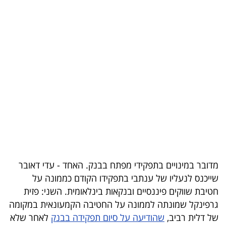
בריאות
תרבות
ופנאי
תיירות
TOP-
5
המילון
הכלכלי
מדובר במינויים בתפקידי מפתח בבנק. האחד - עדי דאובר
שייכנס לנעליו של ענתבי בתפקידו הקודם כממונה על
פודקאסט
חטיבת שווקים פיננסיים ובנקאות בינלאומית. השני: פזית
40
גרפינקל שמונתה לממונה על החטיבה הקמעונאית במקומה
של דלית רביב,
שהודיעה על סיום תפקידה בבנק
לאחר שלא
UNDER