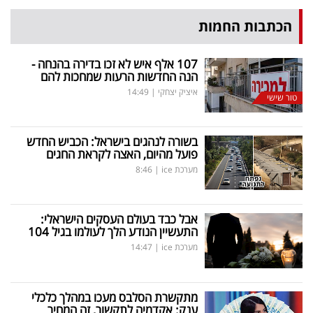
פרסמו
הכתבות החמות
באייס
עקבו
107 אלף איש לא זכו בדירה בהנחה -
הנה החדשות הרעות שמחכות להם
אחרינו:
איציק יצחקי
|
14:49
טור שישי
בשורה לנהגים בישראל: הכביש החדש
פועל מהיום, האצה לקראת החגים
מערכת ice
|
8:46
אבל כבד בעולם העסקים הישראלי:
התעשיין הנודע הלך לעולמו בגיל 104
מערכת ice
|
14:47
מתקשרת הסלבס מעכו במהלך כלכלי
ענק: אקדמיה לתקשור, זה המחיר