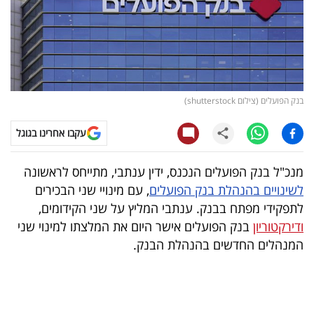
קריפטו
ויראלי
טלוויזיה
בנק הפועלים (צילום shutterstock)
עסקי
עקבו אחרינו בגוגל
ספורט
מנכ"ל בנק הפועלים הנכנס, ידין ענתבי, מתייחס לראשונה
קריירה
לשינויים בהנהלת בנק הפועלים
, עם מינויי שני הבכירים
ולימודים
לתפקידי מפתח בבנק. ענתבי המליץ על שני הקידומים,
ודירקטוריון
בנק הפועלים אישר היום את המלצתו למינוי שני
מינויים
המנהלים החדשים בהנהלת הבנק.
רייטינג
רכב