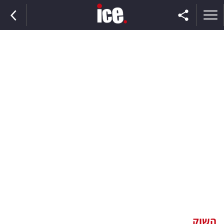
ראשי
הנבחרת
השוק
תקשורת
ומדיה
כסף
וצרכנות
השוק